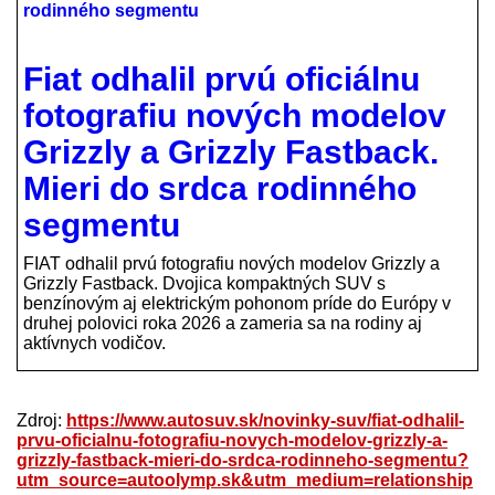
Fiat odhalil prvú oficiálnu
fotografiu nových modelov
Grizzly a Grizzly Fastback.
Mieri do srdca rodinného
segmentu
FIAT odhalil prvú fotografiu nových modelov Grizzly a
Grizzly Fastback. Dvojica kompaktných SUV s
benzínovým aj elektrickým pohonom príde do Európy v
druhej polovici roka 2026 a zameria sa na rodiny aj
aktívnych vodičov.
Zdroj:
https://www.autosuv.sk/novinky-suv/fiat-odhalil-
prvu-oficialnu-fotografiu-novych-modelov-grizzly-a-
grizzly-fastback-mieri-do-srdca-rodinneho-segmentu?
utm_source=autoolymp.sk&utm_medium=relationship