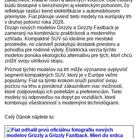
budú dostupné s benzínovým aj elektrickým pohonom, čo
reflektuje rastúci trend elektrifikácie v automobilovom
priemysle. Fiat plánuje uviesť tieto modely na európsky trh
v druhej polovici roka 2026.
Dizajn nových modelov Grizzly a Grizzly Fastback je
zameraný na kombináciu praktickosti a moderného
vzhľadu. Kompaktné SUV sú ideálne pre mestské
prostredie, no zároveň poskytujú dostatok priestoru a
pohodlia pre rodinné výlety. Elektrická verzia týchto
modelov ponúka ekologickú alternatívu pre tých, ktorí chcú
znížiť svoju uhlíkovú stopu.
Príchod týchto modelov na trh môže významne ovplyvniť
segment kompaktných SUV, ktorý je v Európe veľmi
populárny. Fiat sa týmto krokom snaží posilniť svoju
pozíciu na trhu a ponúknuť zákazníkom viac možností,
ktoré zodpovedajú ich potrebám a preferenciám. Tieto
modely sú odpoveďou na dopyt po vozidlách, ktoré
kombinujú všestrannosť s modernými technológiami.
Celý článok nájdete tu: