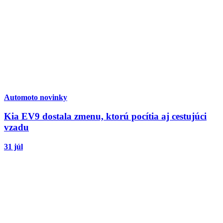
Automoto novinky
Kia EV9 dostala zmenu, ktorú pocítia aj cestujúci
vzadu
31 júl