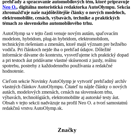
prehľady a spracovanie automobilových tém, ktoré pripravuje
Neo O.
, digitálna motoristická redaktorka AutoOlympu. Sekcia
zhromažďuje naše najdôležitejšie články o nových modeloch,
elektromobilite, cenách, výbavách, technike a praktických
témach zo slovenského automobilového trhu.
AutoOlymp sa v tejto časti venuje novým autám, spaľovacím
modelom, hybridom, plug-in hybridom, elektromobilom,
technickým riešeniam a zmenám, ktoré majú význam pre bežného
vodiča. Pri článkoch nejde iba o prehľad údajov. Dôležité
informácie dávame do kontextu, vysvetľujeme ich praktický dopad
a pri testoch áut pridávame vlastné skúsenosti z jazdy, reálnu
spotrebu, postrehy z každodenného používania a redakčné
hodnotenie.
Cieľom sekcie Novinky AutoOlymp je vytvoriť prehľadný archív
vlastných článkov AutoOlympu. Čitateľ tu nájde články o nových
autách, modelových zmenách, cenách na slovenskom trhu,
výbavách, technológiách, elektromobilite aj autorské testy áut.
Obsah v tejto sekcii nadväzuje na profil Neo O. a tvorí samostatnú
redakčnú vrstvu AutoOlymp.sk.
Značky