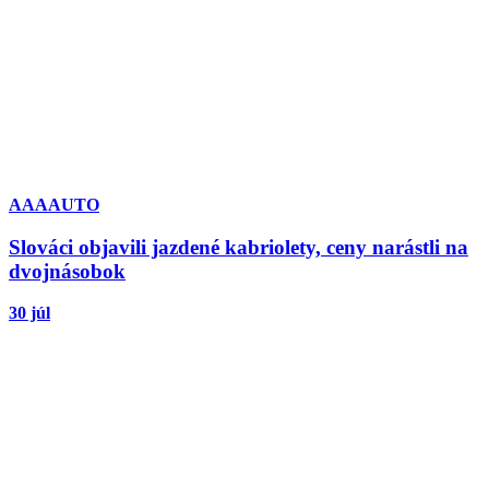
AAAAUTO
Slováci objavili jazdené kabriolety, ceny narástli na
dvojnásobok
30 júl