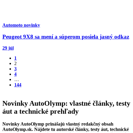
Automoto novinky
Peugeot 9X8 sa mení a súperom posiela jasný odkaz
29 júl
1
2
3
4
…
144
Novinky AutoOlymp: vlastné články, testy
áut a technické prehľady
Novinky AutoOlymp prinášajú vlastný redakčný obsah
AutoOlymp.sk. Nájdete tu autorské články, testy áut, technické