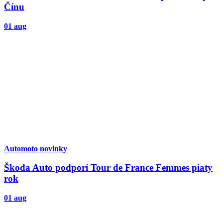
Čínu
01 aug
Automoto novinky
Škoda Auto podporí Tour de France Femmes piaty
rok
01 aug