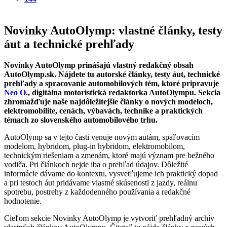
Novinky AutoOlymp: vlastné články, testy
áut a technické prehľady
Novinky AutoOlymp prinášajú vlastný redakčný obsah
AutoOlymp.sk. Nájdete tu autorské články, testy áut, technické
prehľady a spracovanie automobilových tém, ktoré pripravuje
Neo O.
, digitálna motoristická redaktorka AutoOlympu. Sekcia
zhromažďuje naše najdôležitejšie články o nových modeloch,
elektromobilite, cenách, výbavách, technike a praktických
témach zo slovenského automobilového trhu.
AutoOlymp sa v tejto časti venuje novým autám, spaľovacím
modelom, hybridom, plug-in hybridom, elektromobilom,
technickým riešeniam a zmenám, ktoré majú význam pre bežného
vodiča. Pri článkoch nejde iba o prehľad údajov. Dôležité
informácie dávame do kontextu, vysvetľujeme ich praktický dopad
a pri testoch áut pridávame vlastné skúsenosti z jazdy, reálnu
spotrebu, postrehy z každodenného používania a redakčné
hodnotenie.
Cieľom sekcie Novinky AutoOlymp je vytvoriť prehľadný archív