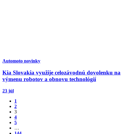
Automoto novinky
Kia Slovakia využije celozávodnú dovolenku na
výmenu robotov a obnovu technológií
23 júl
1
2
3
4
5
…
144