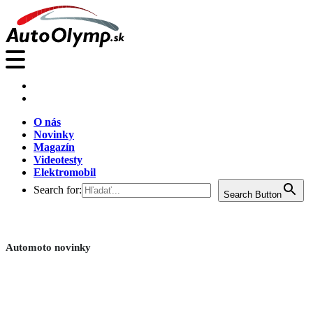
O nás
Novinky
Magazín
Videotesty
Elektromobil
Search for:
Search Button
Automoto novinky