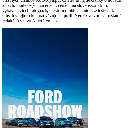
vlastných článkov AutoOlympu. Čitateľ tu nájde články o nových
autách, modelových zmenách, cenách na slovenskom trhu,
výbavách, technológiách, elektromobilite aj autorské testy áut.
Obsah v tejto sekcii nadväzuje na profil Neo O. a tvorí samostatnú
redakčnú vrstvu AutoOlymp.sk.