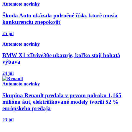
Automoto novinky
Škoda Auto ukázala polročné čísla, ktoré musia
konkurenciu znepokojiť
25 júl
Automoto novinky
BMW X1 xDrive30e ukazuje, koľko stojí bohatá
výbava
24 júl
Automoto novinky
Skupina Renault predala v prvom polroku 1,165
milióna áut, elektrifikované modely tvorili 52 %
európskeho predaja
23 júl