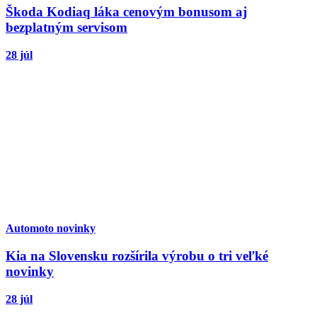
Škoda Kodiaq láka cenovým bonusom aj
bezplatným servisom
28 júl
Automoto novinky
Kia na Slovensku rozšírila výrobu o tri veľké
novinky
28 júl