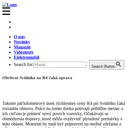
O nás
Novinky
Magazín
Videotesty
Elektromobil
Search for:
Search Button
Obchvat Svidníka na R4 čaká oprava
Takmer päťkilometrový úsek rýchlostnej cesty R4 pri Svidníku čaká
rozsiahla obnova. Práce na tomto úseku potrvajú približne mesiac a
ich cieľom je priniesť nový povrch vozovky. Očakávajú sa
obmedzenia dopravy, ktoré môžu ovplyvniť plynulosť premávky v
tejto oblasti. Motoristi by mali byť pripravení na možné zdržania a