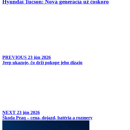
Hyundai Tucson: Nová generácia už čoskoro
PREVIOUS
23 jún 2026
Jeep ukazuje, čo drží pokope jeho dizajn
NEXT
23 jún 2026
Škoda Peaq – cena, dojazd, batéria a rozmery