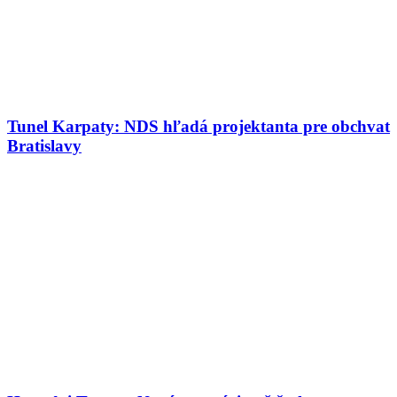
Tunel Karpaty: NDS hľadá projektanta pre obchvat
Bratislavy