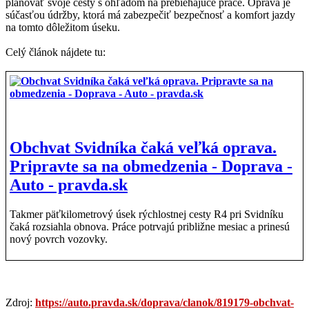
plánovať svoje cesty s ohľadom na prebiehajúce práce. Oprava je
súčasťou údržby, ktorá má zabezpečiť bezpečnosť a komfort jazdy
na tomto dôležitom úseku.
Celý článok nájdete tu:
Obchvat Svidníka čaká veľká oprava.
Pripravte sa na obmedzenia - Doprava -
Auto - pravda.sk
Takmer päťkilometrový úsek rýchlostnej cesty R4 pri Svidníku
čaká rozsiahla obnova. Práce potrvajú približne mesiac a prinesú
nový povrch vozovky.
Zdroj:
https://auto.pravda.sk/doprava/clanok/819179-obchvat-