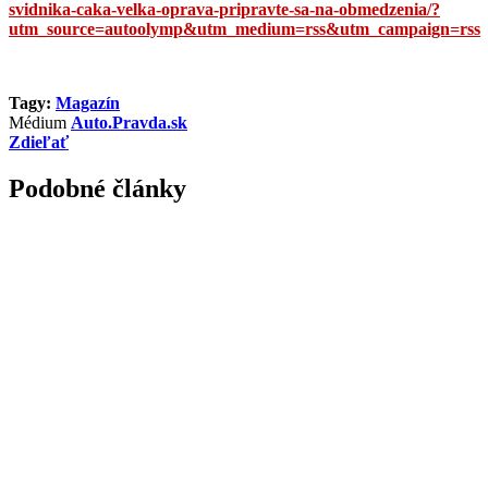
svidnika-caka-velka-oprava-pripravte-sa-na-obmedzenia/?
utm_source=autoolymp&utm_medium=rss&utm_campaign=rss
Tagy:
Magazín
Médium
Auto.Pravda.sk
Zdieľať
Podobné články