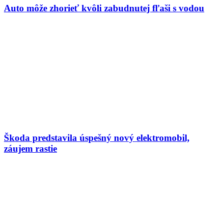
Auto môže zhorieť kvôli zabudnutej fľaši s vodou
Škoda predstavila úspešný nový elektromobil,
záujem rastie