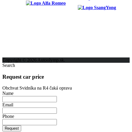
ODKAZY
Možnosti reklamy
Kontakt
Ochrana osobných údajov
Copyright © 2026 Autoolymp.sk.
Search
Request car price
Obchvat Svidníka na R4 čaká oprava
Name
Email
Phone
Request