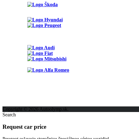
Možnosti reklamy
Kontakt
Ochrana osobných údajov
Copyright © 2026 Autoolymp.sk.
Search
Request car price
Peugeot oslavuje storočnicu špeciálnou sériou vozidiel