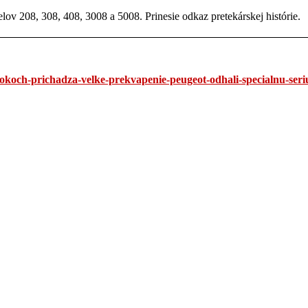
ov 208, 308, 408, 3008 a 5008. Prinesie odkaz pretekárskej histórie.
okoch-prichadza-velke-prekvapenie-peugeot-odhali-specialnu-seriu