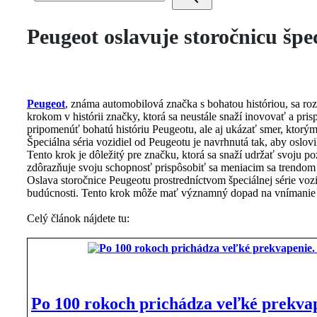
Peugeot oslavuje storočnicu špec
Peugeot
, známa automobilová značka s bohatou históriou, sa roz
krokom v histórii značky, ktorá sa neustále snaží inovovať a pr
pripomenúť bohatú históriu Peugeotu, ale aj ukázať smer, ktorým
Špeciálna séria vozidiel od Peugeotu je navrhnutá tak, aby oslov
Tento krok je dôležitý pre značku, ktorá sa snaží udržať svoju 
zdôrazňuje svoju schopnosť prispôsobiť sa meniacim sa trendom
Oslava storočnice Peugeotu prostredníctvom špeciálnej série vozi
budúcnosti. Tento krok môže mať významný dopad na vnímanie zn
Celý článok nájdete tu:
Po 100 rokoch prichádza veľké prekvape