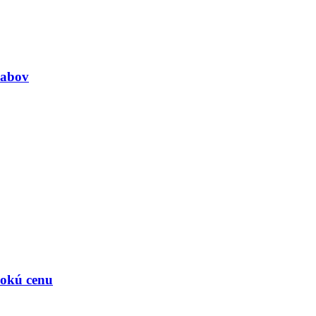
ľabov
ysokú cenu