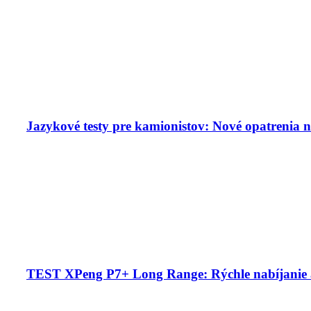
Jazykové testy pre kamionistov: Nové opatrenia n
TEST XPeng P7+ Long Range: Rýchle nabíjanie 