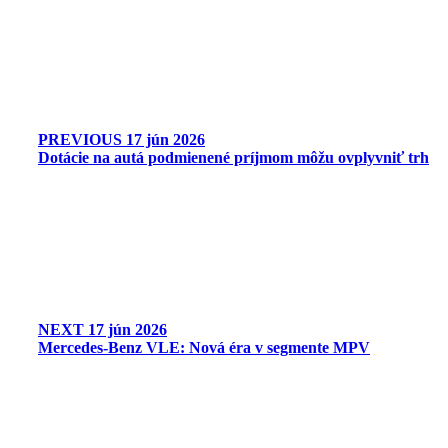
PREVIOUS
17 jún 2026
Dotácie na autá podmienené príjmom môžu ovplyvniť trh
NEXT
17 jún 2026
Mercedes-Benz VLE: Nová éra v segmente MPV