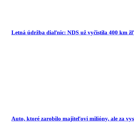
Letná údržba diaľnic: NDS už vyčistila 400 km ž
Auto, ktoré zarobilo majiteľovi milióny, ale za v