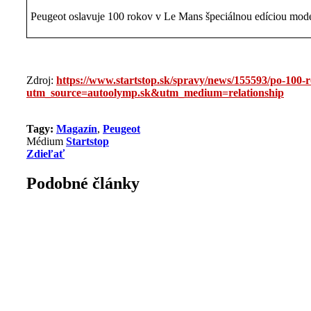
Peugeot oslavuje 100 rokov v Le Mans špeciálnou edíciou model
Zdroj:
https://www.startstop.sk/spravy/news/155593/po-100-r
utm_source=autoolymp.sk&utm_medium=relationship
Tagy:
Magazín
,
Peugeot
Médium
Startstop
Zdieľať
Podobné články