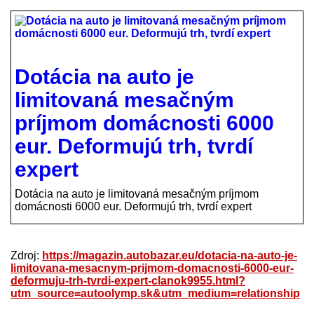
Dotácia na auto je
limitovaná mesačným
príjmom domácnosti 6000
eur. Deformujú trh, tvrdí
expert
Dotácia na auto je limitovaná mesačným príjmom
domácnosti 6000 eur. Deformujú trh, tvrdí expert
Zdroj:
https://magazin.autobazar.eu/dotacia-na-auto-je-
limitovana-mesacnym-prijmom-domacnosti-6000-eur-
deformuju-trh-tvrdi-expert-clanok9955.html?
utm_source=autoolymp.sk&utm_medium=relationship