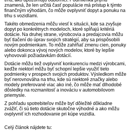
znamená, že len určitá časť populácie má prístup k týmto
finančným výhodám, čo môže ovplyvniť dopyt a ponuku na
trhu s vozidlami.
Takéto obmedzenia môžu viesť k situácii, kde sa zvyšuje
dopyt po konkrétnych modeloch, ktoré spĺňajú kritériá
dotácie. Na druhej strane, výrobcovia a predajcovia môžu
byť tlačení do úprav svojich stratégií, aby sa prispôsobili
novým podmienkam. To môže zahŕňať zmenu cien, ponuky
alebo dokonca vývoj nových modelov, ktoré by lepšie
vyhovovali požiadavkám dotácií.
Dotácie môžu tiež ovplyvniť konkurenciu medzi výrobcami,
keďže niektorí môžu byť schopní lepšie využiť tieto
podmienky v prospech svojich produktov. Výsledkom môže
byť nerovnováha na trhu, kde sú niektoré značky alebo
modely preferované viac ako iné, čo môže mať dlhodobé
dôsledky na rozmanitosť a inováciu v automobilovom
priemysle.
Z pohľadu spotrebiteľov môže byť dôležité dôkladne
zvážiť, či sú tieto dotácie skutočne výhodné a ako môžu
ovplyvniť ich rozhodovanie pri kúpe vozidla.
Celý článok nájdete tu: