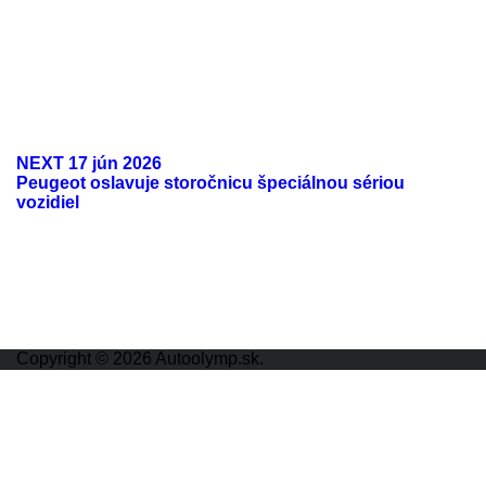
NEXT
17 jún 2026
Peugeot oslavuje storočnicu špeciálnou sériou
vozidiel
ODKAZY
Možnosti reklamy
Kontakt
Ochrana osobných údajov
Copyright © 2026 Autoolymp.sk.