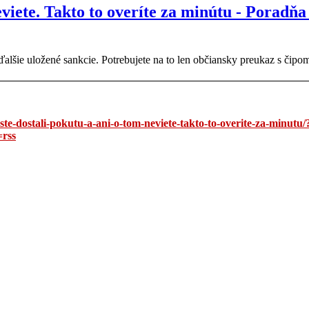
viete. Takto to overíte za minútu - Poradňa 
alšie uložené sankcie. Potrebujete na to len občiansky preukaz s čipo
te-dostali-pokutu-a-ani-o-tom-neviete-takto-to-overite-za-minutu/
rss