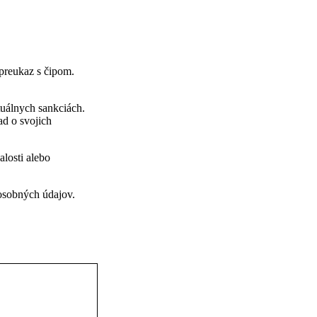
 preukaz s čipom.
tuálnych sankciách.
ad o svojich
losti alebo
 osobných údajov.