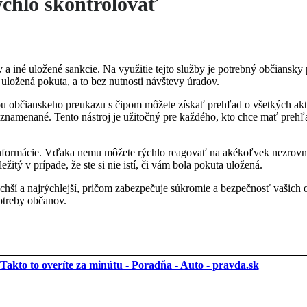
ýchlo skontrolovať
 a iné uložené sankcie. Na využitie tejto služby je potrebný občiansky
uložená pokuta, a to bez nutnosti návštevy úradov.
ocou občianskeho preukazu s čipom môžete získať prehľad o všetkých ak
zaznamenané. Tento nástroj je užitočný pre každého, kto chce mať prehľ
e informácie. Vďaka nemu môžete rýchlo reagovať na akékoľvek nezrovna
itý v prípade, že ste si nie istí, či vám bola pokuta uložená.
uchší a najrýchlejší, pričom zabezpečuje súkromie a bezpečnosť vašich
otreby občanov.