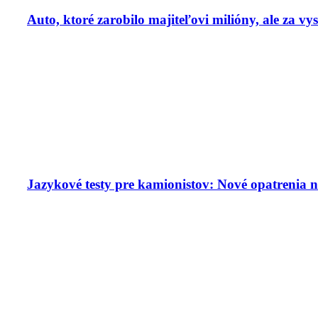
Auto, ktoré zarobilo majiteľovi milióny, ale za v
Jazykové testy pre kamionistov: Nové opatrenia n