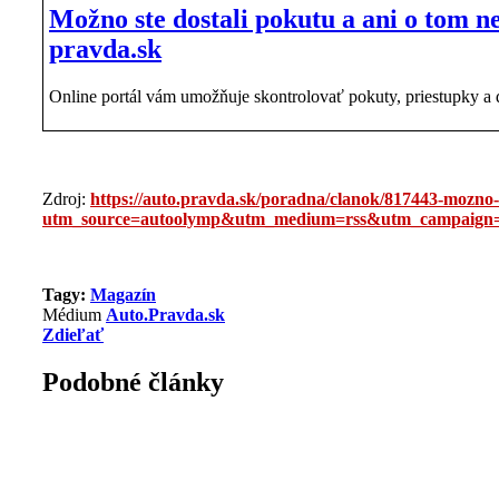
Možno ste dostali pokutu a ani o tom ne
pravda.sk
Online portál vám umožňuje skontrolovať pokuty, priestupky a ď
Zdroj:
https://auto.pravda.sk/poradna/clanok/817443-mozno-s
utm_source=autoolymp&utm_medium=rss&utm_campaign=
Tagy:
Magazín
Médium
Auto.Pravda.sk
Zdieľať
Podobné články