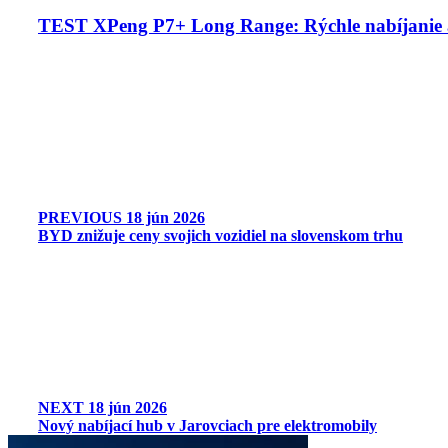
TEST XPeng P7+ Long Range: Rýchle nabíjanie 
PREVIOUS
18 jún 2026
BYD znižuje ceny svojich vozidiel na slovenskom trhu
NEXT
18 jún 2026
Nový nabíjací hub v Jarovciach pre elektromobily