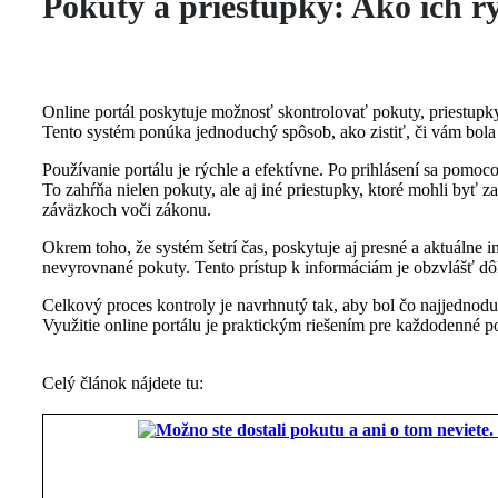
Pokuty a priestupky: Ako ich r
Online portál poskytuje možnosť skontrolovať pokuty, priestupky
Tento systém ponúka jednoduchý spôsob, ako zistiť, či vám bola 
Používanie portálu je rýchle a efektívne. Po prihlásení sa pom
To zahŕňa nielen pokuty, ale aj iné priestupky, ktoré mohli byť 
záväzkoch voči zákonu.
Okrem toho, že systém šetrí čas, poskytuje aj presné a aktuáln
nevyrovnané pokuty. Tento prístup k informáciám je obzvlášť dôlež
Celkový proces kontroly je navrhnutý tak, aby bol čo najjednod
Využitie online portálu je praktickým riešením pre každodenné p
Celý článok nájdete tu: