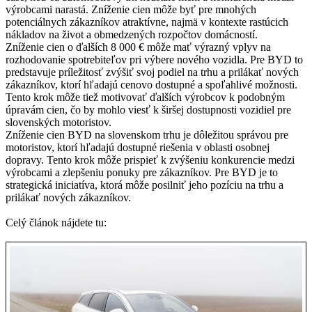
výrobcami narastá. Zníženie cien môže byť pre mnohých
potenciálnych zákazníkov atraktívne, najmä v kontexte rastúcich
nákladov na život a obmedzených rozpočtov domácností.
Zníženie cien o ďalších 8 000 € môže mať výrazný vplyv na
rozhodovanie spotrebiteľov pri výbere nového vozidla. Pre BYD to
predstavuje príležitosť zvýšiť svoj podiel na trhu a prilákať nových
zákazníkov, ktorí hľadajú cenovo dostupné a spoľahlivé možnosti.
Tento krok môže tiež motivovať ďalších výrobcov k podobným
úpravám cien, čo by mohlo viesť k širšej dostupnosti vozidiel pre
slovenských motoristov.
Zníženie cien BYD na slovenskom trhu je dôležitou správou pre
motoristov, ktorí hľadajú dostupné riešenia v oblasti osobnej
dopravy. Tento krok môže prispieť k zvýšeniu konkurencie medzi
výrobcami a zlepšeniu ponuky pre zákazníkov. Pre BYD je to
strategická iniciatíva, ktorá môže posilniť jeho pozíciu na trhu a
prilákať nových zákazníkov.
Celý článok nájdete tu: