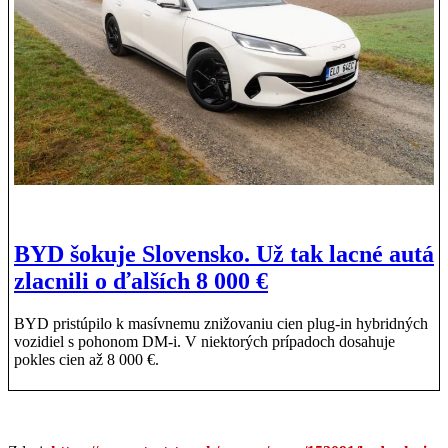
BYD šokuje Slovensko. Už tak lacné autá
zlacnili o ďalších 8 000 €
BYD pristúpilo k masívnemu znižovaniu cien plug-in hybridných
vozidiel s pohonom DM-i. V niektorých prípadoch dosahuje
pokles cien až 8 000 €.