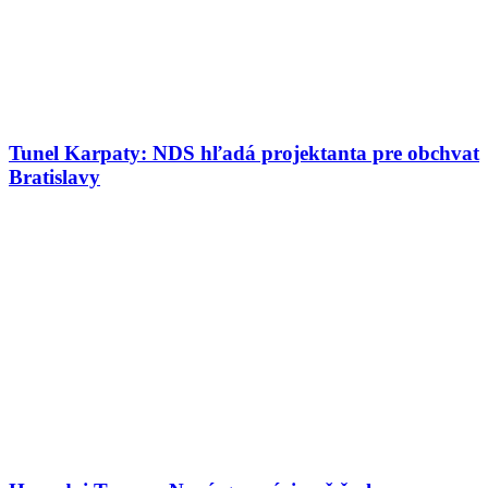
Tunel Karpaty: NDS hľadá projektanta pre obchvat
Bratislavy