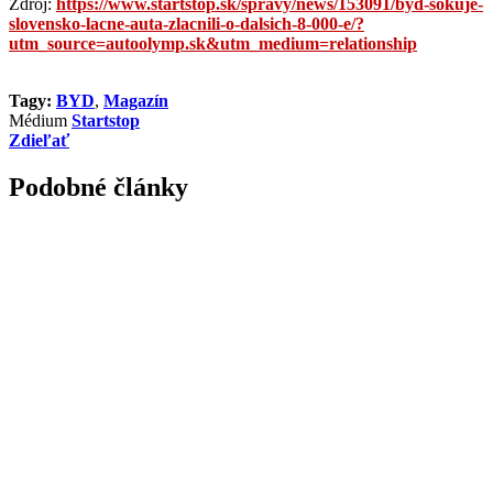
Zdroj:
https://www.startstop.sk/spravy/news/153091/byd-sokuje-
slovensko-lacne-auta-zlacnili-o-dalsich-8-000-e/?
utm_source=autoolymp.sk&utm_medium=relationship
Tagy:
BYD
,
Magazín
Médium
Startstop
Zdieľať
Podobné články