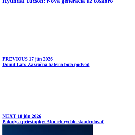
Hyundai Tucson: Nová generácia už čoskoro
PREVIOUS
17 jún 2026
Donut Lab: Zázračná batéria bola podvod
NEXT
18 jún 2026
Pokuty a priestupky: Ako ich rýchlo skontrolovať