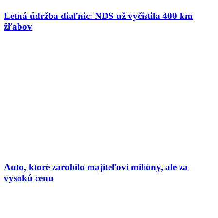
Letná údržba diaľnic: NDS už vyčistila 400 km
žľabov
Auto, ktoré zarobilo majiteľovi milióny, ale za
vysokú cenu