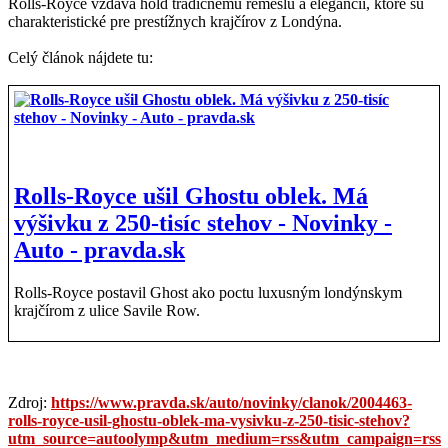
Rolls-Royce vzdáva hold tradičnému remeslu a elegancii, ktoré sú
charakteristické pre prestížnych krajčírov z Londýna.
Celý článok nájdete tu:
Rolls-Royce ušil Ghostu oblek. Má
výšivku z 250-tisíc stehov - Novinky -
Auto - pravda.sk
Rolls-Royce postavil Ghost ako poctu luxusným londýnskym
krajčírom z ulice Savile Row.
Zdroj:
https://www.pravda.sk/auto/novinky/clanok/2004463-
rolls-royce-usil-ghostu-oblek-ma-vysivku-z-250-tisic-stehov?
utm_source=autoolymp&utm_medium=rss&utm_campaign=rss