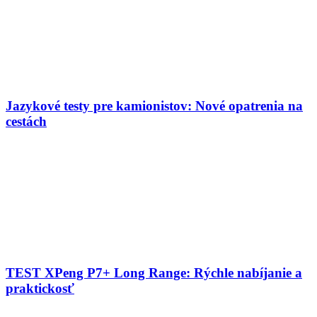
Jazykové testy pre kamionistov: Nové opatrenia na
cestách
TEST XPeng P7+ Long Range: Rýchle nabíjanie a
praktickosť