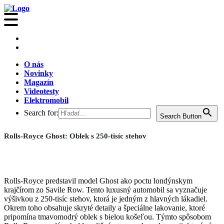
O nás
Novinky
Magazín
Videotesty
Elektromobil
Search for:
Search Button
Rolls-Royce Ghost: Oblek s 250-tisíc stehov
Rolls-Royce predstavil model Ghost ako poctu londýnskym
krajčírom zo Savile Row. Tento luxusný automobil sa vyznačuje
výšivkou z 250-tisíc stehov, ktorá je jedným z hlavných lákadiel.
Okrem toho obsahuje skryté detaily a špeciálne lakovanie, ktoré
pripomína tmavomodrý oblek s bielou košeľou. Týmto spôsobom