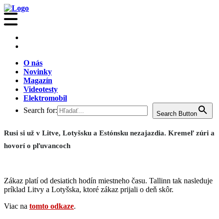
O nás
Novinky
Magazín
Videotesty
Elektromobil
Search for:
Search Button
Rusi si už v Litve, Lotyšsku a Estónsku nezajazdia. Kremeľ zúri a
hovorí o pľuvancoch
Zákaz platí od desiatich hodín miestneho času. Tallinn tak nasleduje
príklad Litvy a Lotyšska, ktoré zákaz prijali o deň skôr.
Viac na
tomto odkaze
.