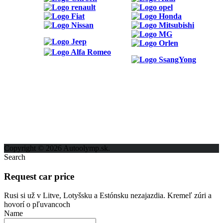
ODKAZY
Možnosti reklamy
Kontakt
Ochrana osobných údajov
Copyright © 2026 Autoolymp.sk.
Search
Request car price
Rusi si už v Litve, Lotyšsku a Estónsku nezajazdia. Kremeľ zúri a
hovorí o pľuvancoch
Name