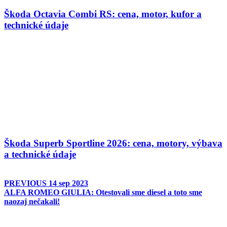
Škoda Octavia Combi RS: cena, motor, kufor a
technické údaje
Škoda Superb Sportline 2026: cena, motory, výbava
a technické údaje
PREVIOUS
14 sep 2023
ALFA ROMEO GIULIA: Otestovali sme diesel a toto sme
naozaj nečakali!