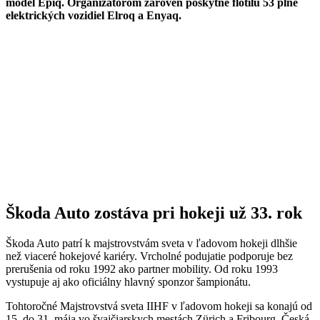
model Epiq. Organizátorom zároveň poskytne flotilu 53 plne
elektrických vozidiel Elroq a Enyaq.
Škoda Auto zostáva pri hokeji už 33. rok
Škoda Auto patrí k majstrovstvám sveta v ľadovom hokeji dlhšie
než viaceré hokejové kariéry. Vrcholné podujatie podporuje bez
prerušenia od roku 1992 ako partner mobility. Od roku 1993
vystupuje aj ako oficiálny hlavný sponzor šampionátu.
Tohtoročné Majstrovstvá sveta IIHF v ľadovom hokeji sa konajú od
15. do 31. mája vo švajčiarskych mestách Zürich a Fribourg. Česká