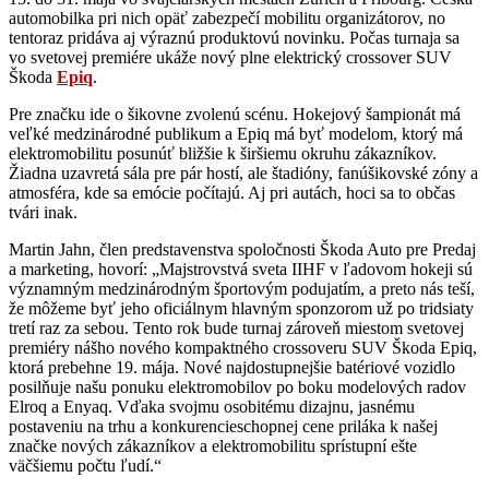
automobilka pri nich opäť zabezpečí mobilitu organizátorov, no
tentoraz pridáva aj výraznú produktovú novinku. Počas turnaja sa
vo svetovej premiére ukáže nový plne elektrický crossover SUV
Škoda
Epiq
.
Pre značku ide o šikovne zvolenú scénu. Hokejový šampionát má
veľké medzinárodné publikum a Epiq má byť modelom, ktorý má
elektromobilitu posunúť bližšie k širšiemu okruhu zákazníkov.
Žiadna uzavretá sála pre pár hostí, ale štadióny, fanúšikovské zóny a
atmosféra, kde sa emócie počítajú. Aj pri autách, hoci sa to občas
tvári inak.
Martin Jahn, člen predstavenstva spoločnosti Škoda Auto pre Predaj
a marketing, hovorí: „Majstrovstvá sveta IIHF v ľadovom hokeji sú
významným medzinárodným športovým podujatím, a preto nás teší,
že môžeme byť jeho oficiálnym hlavným sponzorom už po tridsiaty
tretí raz za sebou. Tento rok bude turnaj zároveň miestom svetovej
premiéry nášho nového kompaktného crossoveru SUV Škoda Epiq,
ktorá prebehne 19. mája. Nové najdostupnejšie batériové vozidlo
posilňuje našu ponuku elektromobilov po boku modelových radov
Elroq a Enyaq. Vďaka svojmu osobitému dizajnu, jasnému
postaveniu na trhu a konkurencieschopnej cene priláka k našej
značke nových zákazníkov a elektromobilitu sprístupní ešte
väčšiemu počtu ľudí.“