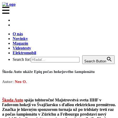
O nás
Novinky
Magazín
Videotesty
Elektromobil
Search for:
Search Button
Škoda Auto ukáže Epiq počas hokejového šampionátu
Autor:
Neo O.
Škoda Auto
spája tohtoročné Majstrovstvá sveta IIHF v
ľadovom hokeji vo Švajčiarsku s ďalšou elektrickou premiérou.
Značka je hlavným sponzorom turnaja už po tridsiaty tretí raz
a počas šampionátu v Zürichu a Fribourgu predstaví nový