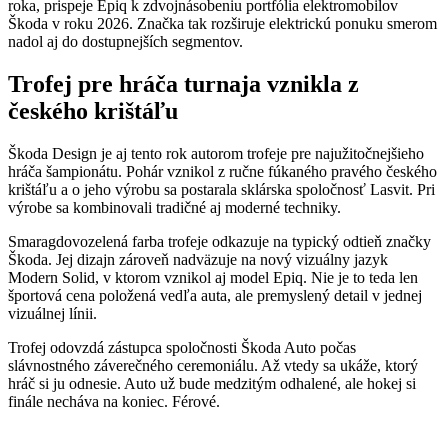
roka, prispeje Epiq k zdvojnásobeniu portfólia elektromobilov
Škoda v roku 2026. Značka tak rozširuje elektrickú ponuku smerom
nadol aj do dostupnejších segmentov.
Trofej pre hráča turnaja vznikla z
českého krištáľu
Škoda Design je aj tento rok autorom trofeje pre najužitočnejšieho
hráča šampionátu. Pohár vznikol z ručne fúkaného pravého českého
krištáľu a o jeho výrobu sa postarala sklárska spoločnosť Lasvit. Pri
výrobe sa kombinovali tradičné aj moderné techniky.
Smaragdovozelená farba trofeje odkazuje na typický odtieň značky
Škoda. Jej dizajn zároveň nadväzuje na nový vizuálny jazyk
Modern Solid, v ktorom vznikol aj model Epiq. Nie je to teda len
športová cena položená vedľa auta, ale premyslený detail v jednej
vizuálnej línii.
Trofej odovzdá zástupca spoločnosti Škoda Auto počas
slávnostného záverečného ceremoniálu. Až vtedy sa ukáže, ktorý
hráč si ju odnesie. Auto už bude medzitým odhalené, ale hokej si
finále necháva na koniec. Férové.