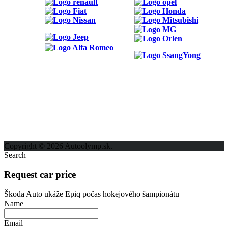
ODKAZY
Možnosti reklamy
Kontakt
Ochrana osobných údajov
Copyright © 2026 Autoolymp.sk.
Search
Request car price
Škoda Auto ukáže Epiq počas hokejového šampionátu
Name
Email