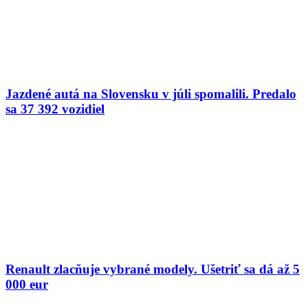
Jazdené autá na Slovensku v júli spomalili. Predalo
sa 37 392 vozidiel
Renault zlacňuje vybrané modely. Ušetriť sa dá až 5
000 eur