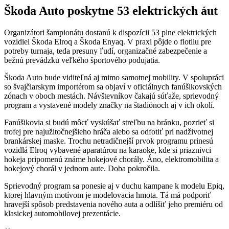
Škoda Auto poskytne 53 elektrických áut
Organizátori šampionátu dostanú k dispozícii 53 plne elektrických
vozidiel Škoda Elroq a Škoda Enyaq. V praxi pôjde o flotilu pre
potreby turnaja, teda presuny ľudí, organizačné zabezpečenie a
bežnú prevádzku veľkého športového podujatia.
Škoda Auto bude viditeľná aj mimo samotnej mobility. V spolupráci
so švajčiarskym importérom sa objaví v oficiálnych fanúšikovských
zónach v oboch mestách. Návštevníkov čakajú súťaže, sprievodný
program a vystavené modely značky na štadiónoch aj v ich okolí.
Fanúšikovia si budú môcť vyskúšať streľbu na bránku, pozrieť si
trofej pre najužitočnejšieho hráča alebo sa odfotiť pri nadživotnej
brankárskej maske. Trochu netradičnejší prvok programu prinesú
vozidlá Elroq vybavené aparatúrou na karaoke, kde si priaznivci
hokeja pripomenú známe hokejové chorály. Áno, elektromobilita a
hokejový chorál v jednom aute. Doba pokročila.
Sprievodný program sa ponesie aj v duchu kampane k modelu Epiq,
ktorej hlavným motívom je modelovacia hmota. Tá má podporiť
hravejší spôsob predstavenia nového auta a odlíšiť jeho premiéru od
klasickej automobilovej prezentácie.