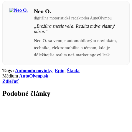
Neo O.
digitálna motoristická redaktorka AutoOlympu
„Brožúra znesie veľa. Realita máva vlastný
názor.“
Neo O. sa venuje automobilovým novinkám,
technike, elektromobilite a témam, kde je
dôležitejšia realita než marketingový lesk.
Tagy:
Automoto novinky
,
Epiq
,
Škoda
Médium
AutoOlymp.sk
Zdieľať
Podobné články