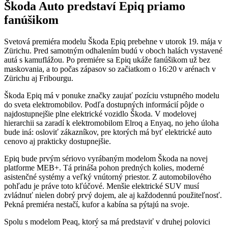
Škoda Auto predstaví Epiq priamo
fanúšikom
Svetová premiéra modelu Škoda Epiq prebehne v utorok 19. mája v
Zürichu. Pred samotným odhalením budú v oboch halách vystavené
autá s kamuflážou. Po premiére sa Epiq ukáže fanúšikom už bez
maskovania, a to počas zápasov so začiatkom o 16:20 v arénach v
Zürichu aj Fribourgu.
Škoda Epiq má v ponuke značky zaujať pozíciu vstupného modelu
do sveta elektromobilov. Podľa dostupných informácií pôjde o
najdostupnejšie plne elektrické vozidlo Škoda. V modelovej
hierarchii sa zaradí k elektromobilom Elroq a Enyaq, no jeho úloha
bude iná: osloviť zákazníkov, pre ktorých má byť elektrické auto
cenovo aj prakticky dostupnejšie.
Epiq bude prvým sériovo vyrábaným modelom Škoda na novej
platforme MEB+. Tá prináša pohon predných kolies, moderné
asistenčné systémy a veľký vnútorný priestor. Z automobilového
pohľadu je práve toto kľúčové. Menšie elektrické SUV musí
zvládnuť nielen dobrý prvý dojem, ale aj každodennú použiteľnosť.
Pekná premiéra nestačí, kufor a kabína sa pýtajú na svoje.
Spolu s modelom Peaq, ktorý sa má predstaviť v druhej polovici