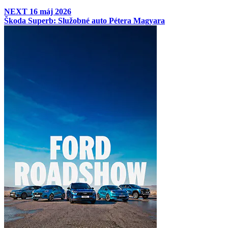
NEXT
16 máj 2026
Škoda Superb: Služobné auto Pétera Magyara