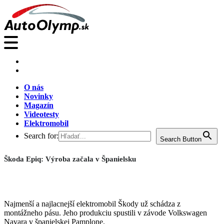
O nás
Novinky
Magazín
Videotesty
Elektromobil
Search for:
Search Button
Škoda Epiq: Výroba začala v Španielsku
Najmenší a najlacnejší elektromobil Škody už schádza z
montážneho pásu. Jeho produkciu spustili v závode Volkswagen
Navara v španielskej Pamplone.