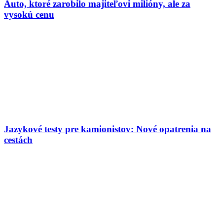
Auto, ktoré zarobilo majiteľovi milióny, ale za
vysokú cenu
Jazykové testy pre kamionistov: Nové opatrenia na
cestách