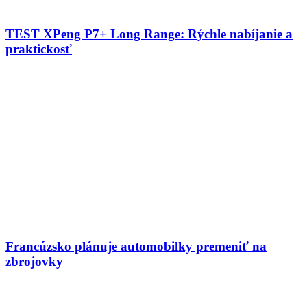
TEST XPeng P7+ Long Range: Rýchle nabíjanie a
praktickosť
Francúzsko plánuje automobilky premeniť na
zbrojovky