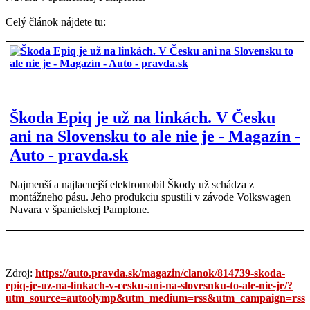
Celý článok nájdete tu:
Škoda Epiq je už na linkách. V Česku
ani na Slovensku to ale nie je - Magazín -
Auto - pravda.sk
Najmenší a najlacnejší elektromobil Škody už schádza z
montážneho pásu. Jeho produkciu spustili v závode Volkswagen
Navara v španielskej Pamplone.
Zdroj:
https://auto.pravda.sk/magazin/clanok/814739-skoda-
epiq-je-uz-na-linkach-v-cesku-ani-na-slovesnku-to-ale-nie-je/?
utm_source=autoolymp&utm_medium=rss&utm_campaign=rss