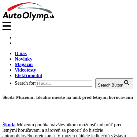
O nás
Novinky
Magazín
Videotesty
Elektromobil
Search for:
Search Button
Škoda Múzeum: Ideálne miesto na únik pred letnými horúčavami
Škoda
Múzeum ponúka návštevníkom možnosť uniknúť pred
letnými horúčavami a zároveň sa ponoriť do histórie
automobilového pretekania. V múzeu nájdete jedinečnú výstavu,