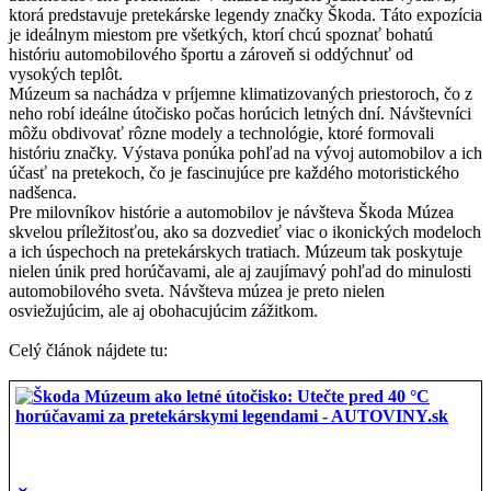
ktorá predstavuje pretekárske legendy značky Škoda. Táto expozícia
je ideálnym miestom pre všetkých, ktorí chcú spoznať bohatú
históriu automobilového športu a zároveň si oddýchnuť od
vysokých teplôt.
Múzeum sa nachádza v príjemne klimatizovaných priestoroch, čo z
neho robí ideálne útočisko počas horúcich letných dní. Návštevníci
môžu obdivovať rôzne modely a technológie, ktoré formovali
históriu značky. Výstava ponúka pohľad na vývoj automobilov a ich
účasť na pretekoch, čo je fascinujúce pre každého motoristického
nadšenca.
Pre milovníkov histórie a automobilov je návšteva Škoda Múzea
skvelou príležitosťou, ako sa dozvedieť viac o ikonických modeloch
a ich úspechoch na pretekárskych tratiach. Múzeum tak poskytuje
nielen únik pred horúčavami, ale aj zaujímavý pohľad do minulosti
automobilového sveta. Návšteva múzea je preto nielen
osviežujúcim, ale aj obohacujúcim zážitkom.
Celý článok nájdete tu: