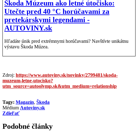
Škoda Múzeum ako letné útočisko:
Utečte pred 40 °C horúčavami za
pretekárskymi legendami -
AUTOVINY.sk
Hľadáte únik pred extrémnymi horúčavami? Navštívte unikátnu
výstavu Škoda Múzea.
Zdroj:
https://www.autoviny.sk/novinky/2799481/skoda-
muzeum-letne-utocisko?
utm_source=autoolymp.sk&utm_medium=relationship
Tagy:
Magazín
,
Škoda
Médium
Autoviny.sk
Zdieľať
Podobné články