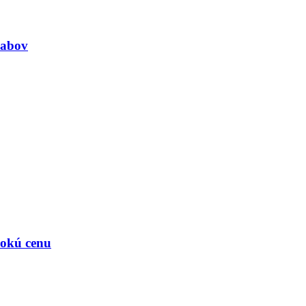
ľabov
ysokú cenu