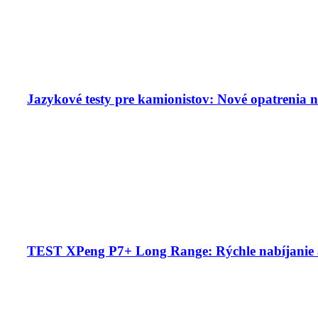
Jazykové testy pre kamionistov: Nové opatrenia n
TEST XPeng P7+ Long Range: Rýchle nabíjanie 