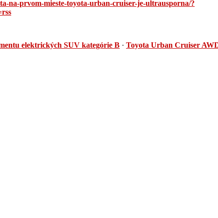
vita-na-prvom-mieste-toyota-urban-cruiser-je-ultrausporna/?
rss
mentu elektrických SUV kategórie B
·
Toyota Urban Cruiser AW