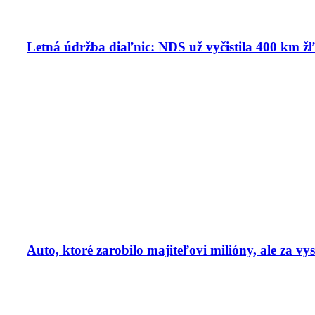
Letná údržba diaľnic: NDS už vyčistila 400 km ž
Auto, ktoré zarobilo majiteľovi milióny, ale za v