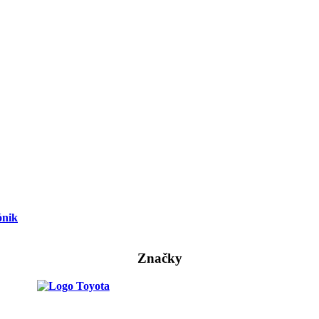
ónik
Značky