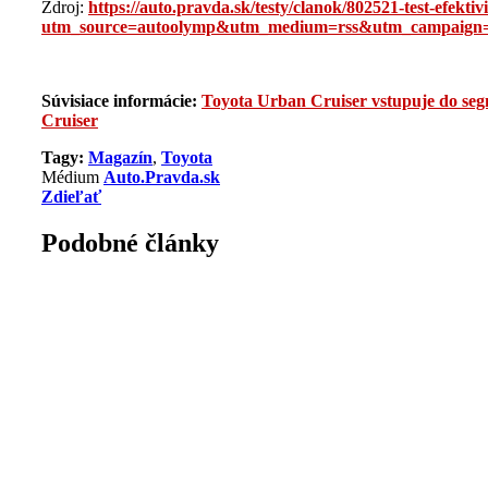
Zdroj:
https://auto.pravda.sk/testy/clanok/802521-test-efekti
utm_source=autoolymp&utm_medium=rss&utm_campaign=
Súvisiace informácie:
Toyota Urban Cruiser vstupuje do seg
Cruiser
Tagy:
Magazín
,
Toyota
Médium
Auto.Pravda.sk
Zdieľať
Podobné články