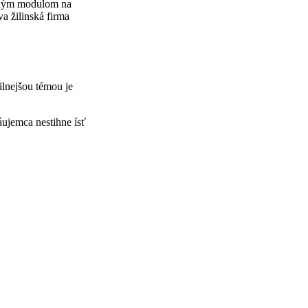
atným modulom na
a žilinská firma
ilnejšou témou je
áujemca nestihne ísť