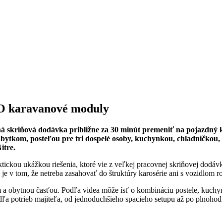
O karavanové moduly
skriňová dodávka približne za 30 minút premeniť na pojazdný 
nábytkom, posteľou pre tri dospelé osoby, kuchynkou, chladničkou
itre.
ickou ukážkou riešenia, ktoré vie z veľkej pracovnej skriňovej dodáv
e v tom, že netreba zasahovať do štruktúry karosérie ani s vozidlom ro
 a obytnou časťou. Podľa videa môže ísť o kombináciu postele, kuchy
dľa potrieb majiteľa, od jednoduchšieho spacieho setupu až po plnoho