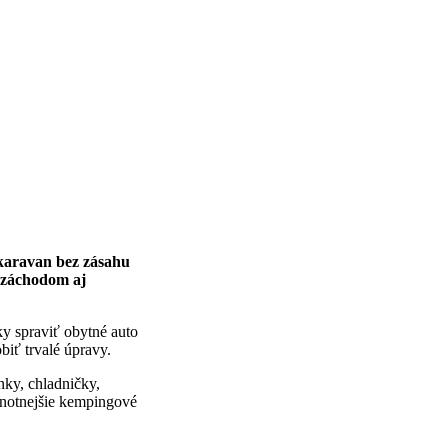
karavan bez zásahu
, záchodom aj
ky spraviť obytné auto
biť trvalé úpravy.
nky, chladničky,
dnotnejšie kempingové