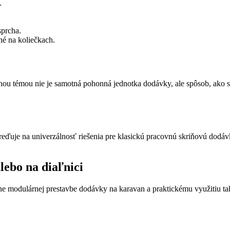
.
sprcha.
né na koliečkach.
nou témou nie je samotná pohonná jednotka dodávky, ale spôsob, ako s
eďuje na univerzálnosť riešenia pre klasickú pracovnú skriňovú dodávk
lebo na diaľnici
ne modulárnej prestavbe dodávky na karavan a praktickému využitiu ta