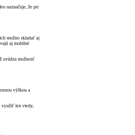
eo naznačuje, že pri
ich možno skladať aj
vajú aj mobilné
iež uvádza možnosť
útornou výškou a
 využiť len vtedy,