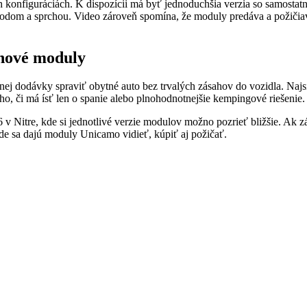
ch konfiguráciách. K dispozícii má byť jednoduchšia verzia so samost
hodom a sprchou. Video zároveň spomína, že moduly predáva a požičiav
nové moduly
j dodávky spraviť obytné auto bez trvalých zásahov do vozidla. Najs
oho, či má ísť len o spanie alebo plnohodnotnejšie kempingové riešenie.
v Nitre, kde si jednotlivé verzie modulov možno pozrieť bližšie. Ak z
kde sa dajú moduly Unicamo vidieť, kúpiť aj požičať.