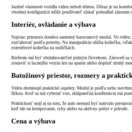
Jazdné vlastnosti vozidla videu neboli témou. Dôraz je na komfo
vhodnej konfigurácii môže používateľ získať pohodlné zázemie
Interiér, ovládanie a výbava
Najviac priestoru dostáva samotný karavanový modul. Vo videu
rozťahovať podľa potreby. Na manipuláciu slúžia koliečka, vďaka
exteriérové koliečka na nožičkách.
Riešenie má byť obsluhovateľné jedným človekom. Zároveň sa sp
zostaviť si lacnejšiu verziu len na spanie alebo doplniť druhý m
Batožinový priestor, rozmery a praktic
Videu dominujú praktické aspekty. Modul je podľa neho navrhnu
šírkou. Keď sa má vyberať von, sklápateľná konštrukcia má pom
Praktickosť stojí aj na tom, že auto nemusí byť natrvalo prestav
keď ide na kempovanie, ryby alebo na aktívny pobyt v prírode.
Cena a výbava