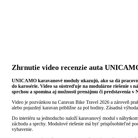
Zhrnutie video recenzie auta UNICAM
UNICAMO karavanové moduly ukazujú, ako sa dá pracovná 
do karosérie. Video sa sústreďuje na modulárne riešenie s 
sprchou a spomína aj možnosti prenájmu či predstavenia v N
Video je pozvánkou na Caravan Bike Travel 2026 a zároveň prakt
alebo pojazdný karavan približne za pol hodiny. Zásadná výhoda j
Do interiéru sa jednoducho naloží karavanový modul s nábytkom
záchodu a sprchy. Modulové riešenie má byť prispôsobiteľné po
vybavenie.