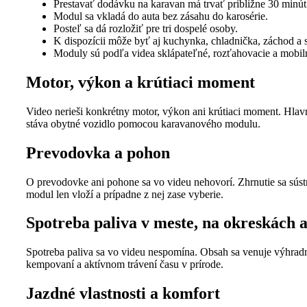
Prestavať dodávku na karavan má trvať približne 30 minút
Modul sa vkladá do auta bez zásahu do karosérie.
Posteľ sa dá rozložiť pre tri dospelé osoby.
K dispozícii môže byť aj kuchynka, chladnička, záchod a 
Moduly sú podľa videa sklápateľné, rozťahovacie a mobil
Motor, výkon a krútiaci moment
Video nerieši konkrétny motor, výkon ani krútiaci moment. Hlav
stáva obytné vozidlo pomocou karavanového modulu.
Prevodovka a pohon
O prevodovke ani pohone sa vo videu nehovorí. Zhrnutie sa sústr
modul len vloží a prípadne z nej zase vyberie.
Spotreba paliva v meste, na okreskách a
Spotreba paliva sa vo videu nespomína. Obsah sa venuje výhrad
kempovaní a aktívnom trávení času v prírode.
Jazdné vlastnosti a komfort