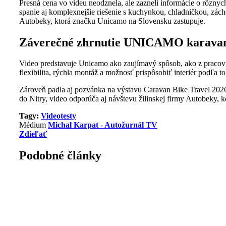
Presná cena vo videu neodznela, ale zazneli informácie o rôzny
spanie aj komplexnejšie riešenie s kuchynkou, chladničkou, zác
Autobeky, ktorá značku Unicamo na Slovensku zastupuje.
Záverečné zhrnutie UNICAMO karava
Video predstavuje Unicamo ako zaujímavý spôsob, ako z pracovne
flexibilita, rýchla montáž a možnosť prispôsobiť interiér podľa t
Zároveň padla aj pozvánka na výstavu Caravan Bike Travel 2026 
do Nitry, video odporúča aj návštevu žilinskej firmy Autobeky, 
Tagy:
Videotesty
Médium
Michal Karpat - Autožurnál TV
Zdieľať
Podobné články