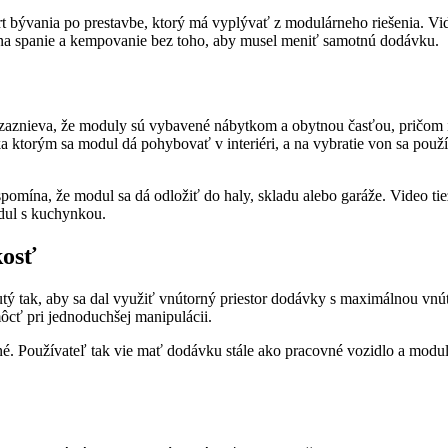
rt bývania po prestavbe, ktorý má vyplývať z modulárneho riešenia. Vid
 na spanie a kempovanie bez toho, aby musel meniť samotnú dodávku.
 zaznieva, že moduly sú vybavené nábytkom a obytnou časťou, pričom 
 ktorým sa modul dá pohybovať v interiéri, a na vybratie von sa použí
omína, že modul sa dá odložiť do haly, skladu alebo garáže. Video t
odul s kuchynkou.
kosť
tý tak, aby sa dal využiť vnútorný priestor dodávky s maximálnou vn
ôcť pri jednoduchšej manipulácii.
ané. Používateľ tak vie mať dodávku stále ako pracovné vozidlo a modul