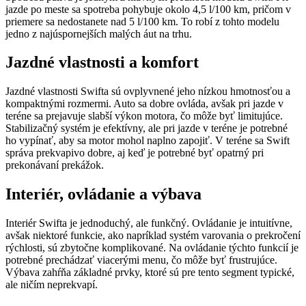
jazde po meste sa spotreba pohybuje okolo 4,5 l/100 km, pričom v
priemere sa nedostanete nad 5 l/100 km. To robí z tohto modelu
jedno z najúspornejších malých áut na trhu.
Jazdné vlastnosti a komfort
Jazdné vlastnosti Swifta sú ovplyvnené jeho nízkou hmotnosťou a
kompaktnými rozmermi. Auto sa dobre ovláda, avšak pri jazde v
teréne sa prejavuje slabší výkon motora, čo môže byť limitujúce.
Stabilizačný systém je efektívny, ale pri jazde v teréne je potrebné
ho vypínať, aby sa motor mohol naplno zapojiť. V teréne sa Swift
správa prekvapivo dobre, aj keď je potrebné byť opatrný pri
prekonávaní prekážok.
Interiér, ovládanie a výbava
Interiér Swifta je jednoduchý, ale funkčný. Ovládanie je intuitívne,
avšak niektoré funkcie, ako napríklad systém varovania o prekročení
rýchlosti, sú zbytočne komplikované. Na ovládanie týchto funkcií je
potrebné prechádzať viacerými menu, čo môže byť frustrujúce.
Výbava zahŕňa základné prvky, ktoré sú pre tento segment typické,
ale ničím neprekvapí.