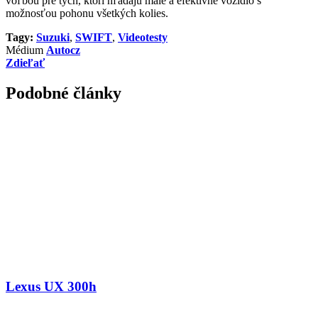
voľbou pre tých, ktorí hľadajú malé a efektívne vozidlo s
možnosťou pohonu všetkých kolies.
Tagy:
Suzuki
,
SWIFT
,
Videotesty
Médium
Autocz
Zdieľať
Podobné články
Lexus UX 300h