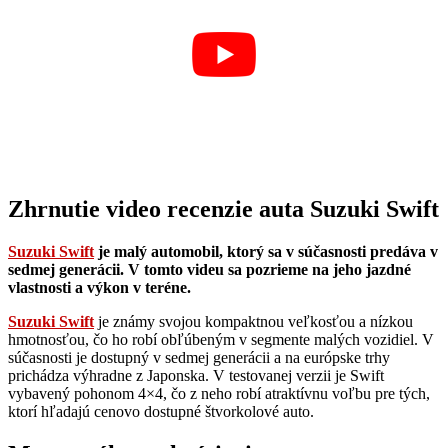
Zhrnutie video recenzie auta Suzuki Swift
Suzuki Swift
je malý automobil, ktorý sa v súčasnosti predáva v
sedmej generácii. V tomto videu sa pozrieme na jeho jazdné
vlastnosti a výkon v teréne.
Suzuki Swift
je známy svojou kompaktnou veľkosťou a nízkou
hmotnosťou, čo ho robí obľúbeným v segmente malých vozidiel. V
súčasnosti je dostupný v sedmej generácii a na európske trhy
prichádza výhradne z Japonska. V testovanej verzii je Swift
vybavený pohonom 4×4, čo z neho robí atraktívnu voľbu pre tých,
ktorí hľadajú cenovo dostupné štvorkolové auto.