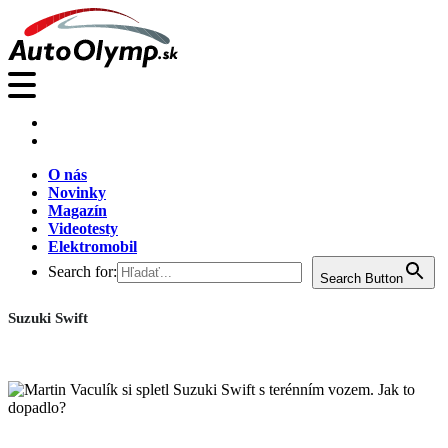
O nás
Novinky
Magazín
Videotesty
Elektromobil
Search for:
Search Button
Suzuki Swift