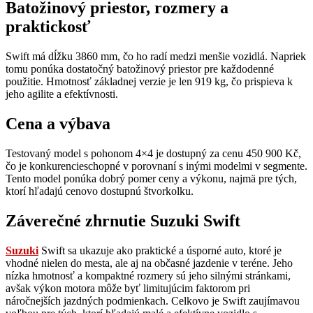
Batožinový priestor, rozmery a
praktickosť
Swift má dĺžku 3860 mm, čo ho radí medzi menšie vozidlá. Napriek
tomu ponúka dostatočný batožinový priestor pre každodenné
použitie. Hmotnosť základnej verzie je len 919 kg, čo prispieva k
jeho agilite a efektívnosti.
Cena a výbava
Testovaný model s pohonom 4×4 je dostupný za cenu 450 900 Kč,
čo je konkurencieschopné v porovnaní s inými modelmi v segmente.
Tento model ponúka dobrý pomer ceny a výkonu, najmä pre tých,
ktorí hľadajú cenovo dostupnú štvorkolku.
Záverečné zhrnutie Suzuki Swift
Suzuki
Swift sa ukazuje ako praktické a úsporné auto, ktoré je
vhodné nielen do mesta, ale aj na občasné jazdenie v teréne. Jeho
nízka hmotnosť a kompaktné rozmery sú jeho silnými stránkami,
avšak výkon motora môže byť limitujúcim faktorom pri
náročnejších jazdných podmienkach. Celkovo je Swift zaujímavou