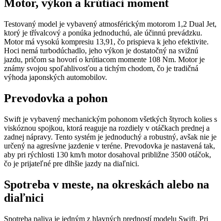
Motor, výkon a krútiaci moment
Testovaný model je vybavený atmosférickým motorom 1,2 Dual Jet,
ktorý je třívalcový a ponúka jednoduchú, ale účinnú prevádzku.
Motor má vysokú kompresiu 13,91, čo prispieva k jeho efektivite.
Hoci nemá turbodúchadlo, jeho výkon je dostatočný na svižnú
jazdu, pričom sa hovorí o krútiacom momente 108 Nm. Motor je
známy svojou spoľahlivosťou a tichým chodom, čo je tradičná
výhoda japonských automobilov.
Prevodovka a pohon
Swift je vybavený mechanickým pohonom všetkých štyroch kolies s
viskóznou spojkou, ktorá reaguje na rozdiely v otáčkach prednej a
zadnej nápravy. Tento systém je jednoduchý a robustný, avšak nie je
určený na agresívne jazdenie v teréne. Prevodovka je nastavená tak,
aby pri rýchlosti 130 km/h motor dosahoval približne 3500 otáčok,
čo je prijateľné pre dlhšie jazdy na diaľnici.
Spotreba v meste, na okreskách alebo na
diaľnici
Spotreba paliva je jedným z hlavných predností modelu Swift. Pri