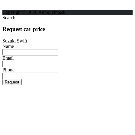
Ochrana osobných údajov
Copyright © 2026 Autoolymp.sk.
Search
Request car price
Suzuki Swift
Name
Email
Phone
Request