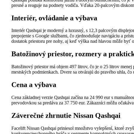
presné a reaguje na podnety vodiča. Vďaka 20-palcovým diskom 
Interiér, ovládanie a výbava
Interiér Qashqai je moderný a luxusný, s 12,3 palcovým disple
prepojenie s Google službami, čo zjednodušuje navigáciu a príst
dostatok priestoru pre nohy, aj keď výška nad hlavou môže byť 
Batožinový priestor, rozmery a praktic
Batožinový priestor má objem 497 litrov, čo je o 25 litrov mene
mestských podmienkach. Dvere sa otvárajú do pravého uhla, čo 
Cena a výbava
Cena základnej verzie Qashqai začína na 24 990 eur s manuáln
prevodovkou sa predáva za 37 750 eur. Zákazníci môžu očakávať
Záverečné zhrnutie Nissan Qashqai
Facelift Nissan Qashqai priniesol množstvo vylepšení, ktoré zvyš
konkurencieschopného hráča v segmente kompaktných crossovero