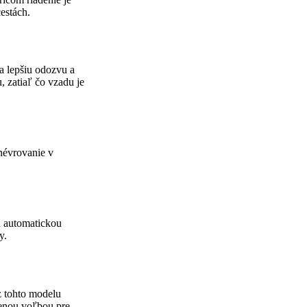
estách.
a lepšiu odozvu a
 zatiaľ čo vzadu je
anévrovanie v
a automatickou
y.
 z tohto modelu
enou voľbou pre