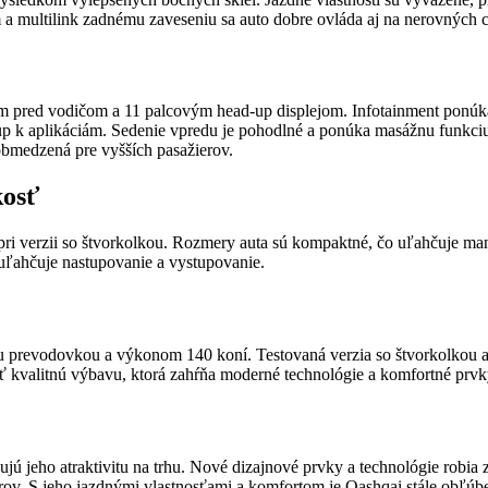
a multilink zadnému zaveseniu sa auto dobre ovláda aj na nerovných c
jom pred vodičom a 11 palcovým head-up displejom. Infotainment ponúk
up k aplikáciám. Sedenie vpredu je pohodlné a ponúka masážnu funkciu,
obmedzená pre vyšších pasažierov.
kosť
j pri verzii so štvorkolkou. Rozmery auta sú kompaktné, čo uľahčuje m
uľahčuje nastupovanie a vystupovanie.
ou prevodovkou a výkonom 140 koní. Testovaná verzia so štvorkolkou 
 kvalitnú výbavu, ktorá zahŕňa moderné technológie a komfortné prvk
ujú jeho atraktivitu na trhu. Nové dizajnové prvky a technológie robia
v. S jeho jazdnými vlastnosťami a komfortom je Qashqai stále obľúb