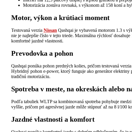
Motorizácia zostáva rovnaká, s výkonom až 158 koní a 
Motor, výkon a krútiaci moment
Testovaná verzia
Nissan
Qashqai je vybavená motorom 1.3 s vý
nie je najlepšie číslo v tejto triede. Maximálna rýchlosť dosah
komfortné jazdné vlastnosti.
Prevodovka a pohon
Qashqai ponúka pohon predných kolies, pričom testovaná verzia
Hybridný pohon e-power, ktorý funguje ako generátor elektriny p
tradičnú motorizáciu.
Spotreba v meste, na okreskách alebo na
Podľa tabuliek WLTP sa kombinovaná spotreba pohybuje medzi 6,
vyššie, pričom pri agresívnej jazde môže stúpnuť až na 8 l/100 k
Jazdné vlastnosti a komfort
Qashqai ponúka komfortnú jazdu s dobrým odhlučnením, čo je vý