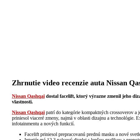
Zhrnutie video recenzie auta Nissan Qa
Nissan Qashqai
dostal facelift, ktorý výrazne zmenil jeho d
vlastnosti.
Nissan Qashqai
patrí do kategórie kompaktných crossoverov a je
priniesol viaceré zmeny, najmä v oblasti dizajnu a technológie. E
infotainmentu a nových funkcií.
Facelift priniesol prepracovanú prednú masku a nové svet
Interiér má 12,3 palcový displej s lepšou grafikou a prepo