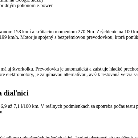
hybridným pohonom e-power.
konom 158 koní a krútiacim momentom 270 Nm. Zrýchlenie na 100 km/
uje 199 km/h. Motor je spojený s bezprémiovou prevodovkou, ktorá ponúk
 má aj štvorkolku. Prevodovka je automatická a zaisťuje hladké prech
re elektromotory, je zaujímavou alternatívou, avšak testovaná verzia s
 diaľnici
9 až 7,1 l/100 km. V reálnych podmienkach sa spotreba počas testu p
m.
sledkom vylepšených bočných skiel. Jazdné vlastnosti sú vyvážené, pr