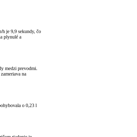
h je 9,9 sekundy, čo
a plynulé a
ody medzi prevodmi.
a zameriava na
ohybovala o 0,23 l
ičom riadenie je