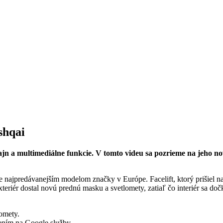
shqai
izajn a multimediálne funkcie. V tomto videu sa pozrieme na jeho n
 najpredávanejším modelom značky v Európe. Facelift, ktorý prišiel na 
xteriér dostal novú prednú masku a svetlomety, zatiaľ čo interiér sa do
lomety.
jením na Google služby.