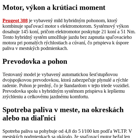
Motor, výkon a krútiaci moment
Peugeot 308
je vybavený mild hybridným pohonom, ktorý
kombinuje spaľovací motor s elektromotorom. Systémový výkon
dosahuje 145 koní, pričom elektromotor poskytuje 21 koní a 51 Nm.
Tento hybridný systém umožňuje jazdu bez zapnutia spaľovacieho
motora pri pomalých rýchlostiach a cúvaní, čo prispieva k úspore
paliva v mestských podmienkach.
Prevodovka a pohon
Testovaný model je vybavený automatickou šesťstupňovou
dvojspojkovou prevodovkou, ktorá zabezpečuje plynulé a rýchle
radenie. Pohon je predný, čo je štandardom v tejto triede vozidiel.
Prevodovka spolu s hybridným systémom prispieva k lepšiemu
zrýchleniu a celkovému jazdnému komfortu.
Spotreba paliva v meste, na okreskách
alebo na diaľnici
Spotreba paliva sa pohybuje od 4,8 do 5 l/100 km podľa WLTP. V
mestských podmienkach sa ukázalo, že spaľovací motor bežal len