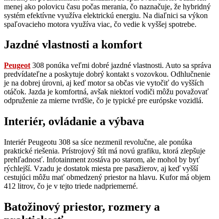
menej ako polovicu času počas merania, čo naznačuje, že hybridný
systém efektívne využíva elektrickú energiu. Na diaľnici sa výkon
spaľovacieho motora využíva viac, čo vedie k vyššej spotrebe.
Jazdné vlastnosti a komfort
Peugeot
308 ponúka veľmi dobré jazdné vlastnosti. Auto sa správa
predvídateľne a poskytuje dobrý kontakt s vozovkou. Odhlučnenie
je na dobrej úrovni, aj keď motor sa občas vie vytočiť do vyšších
otáčok. Jazda je komfortná, avšak niektorí vodiči môžu považovať
odpruženie za mierne tvrdšie, čo je typické pre európske vozidlá.
Interiér, ovládanie a výbava
Interiér Peugeotu 308 sa síce nezmenil revolučne, ale ponúka
praktické riešenia. Prístrojový štít má novú grafiku, ktorá zlepšuje
prehľadnosť. Infotainment zostáva po starom, ale mohol by byť
rýchlejší. Vzadu je dostatok miesta pre pasažierov, aj keď vyšší
cestujúci môžu mať obmedzený priestor na hlavu. Kufor má objem
412 litrov, čo je v tejto triede nadpriemerné.
Batožinový priestor, rozmery a