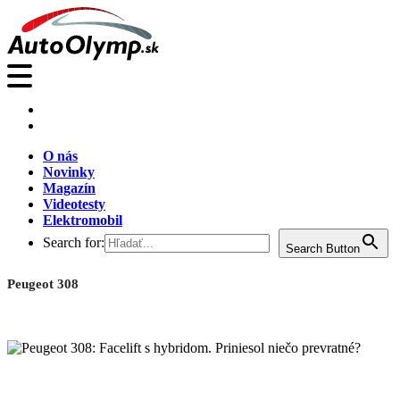
O nás
Novinky
Magazín
Videotesty
Elektromobil
Search for:
Search Button
Peugeot 308