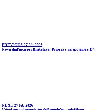
PREVIOUS
27 feb 2026
Nová diaľnica pri Bratislave: Prípravy na spojenie s D4
NEXT
27 feb 2026
Vývoj autonómnych áut čelí mnohým prekážkam