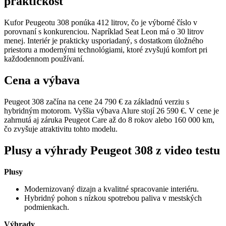
praktickosť
Kufor Peugeotu 308 ponúka 412 litrov, čo je výborné číslo v
porovnaní s konkurenciou. Napríklad Seat Leon má o 30 litrov
menej. Interiér je prakticky usporiadaný, s dostatkom úložného
priestoru a modernými technológiami, ktoré zvyšujú komfort pri
každodennom používaní.
Cena a výbava
Peugeot 308 začína na cene 24 790 € za základnú verziu s
hybridným motorom. Vyššia výbava Alure stojí 26 590 €. V cene je
zahrnutá aj záruka Peugeot Care až do 8 rokov alebo 160 000 km,
čo zvyšuje atraktivitu tohto modelu.
Plusy a výhrady Peugeot 308 z video testu
Plusy
Modernizovaný dizajn a kvalitné spracovanie interiéru.
Hybridný pohon s nízkou spotrebou paliva v mestských
podmienkach.
Výhrady