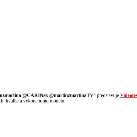
artinzmartina @CARINsk @martinzmartinaTV
“ predstavuje
Videote
ch, kvalite a výkone tohto modelu.