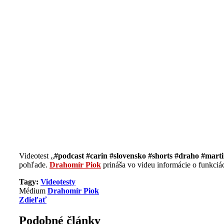
Videotest „
#podcast #carin #slovensko #shorts #draho #m
pohľade.
Drahomír Piok
prináša vo videu informácie o funkciá
Tagy:
Videotesty
Médium
Drahomír Piok
Zdieľať
Podobné články