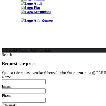
Možnosti reklamy
Kontakt
Ochrana osobných údajov
Copyright © 2026 Autoolymp.sk.
Search
Request car price
#podcast #carin #slovensko #shorts #draho #martinzmartina @CAR
Name
Email
Phone
Request