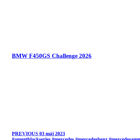
BMW F450GS Challenge 2026
PREVIOUS
03 máj 2023
#amggtblackseries #mercedes #mercedesbenz #mercedesamg #