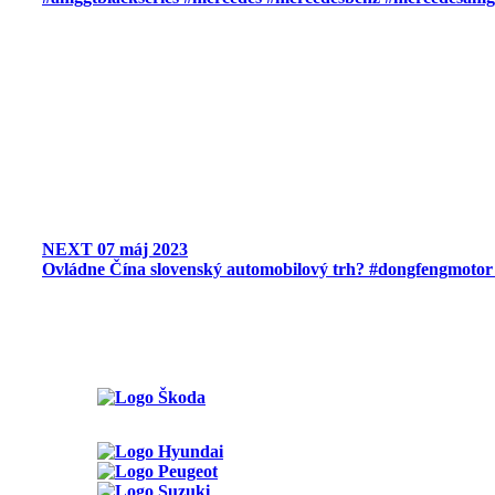
NEXT
07 máj 2023
Ovládne Čína slovenský automobilový trh? #dongfengmotor 