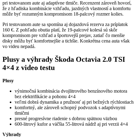
pri testovanom aute aj adaptívne tlmiče. Recenzent zároveň hovorí,
že z hľadiska kombinácie vzhľadu, jazdných vlastností a komfortu
môže byť rozumným kompromisom 18-palcový rozmer kolies.
Pri testovanom aute sa spomína aj dojazdová rezerva za príplatok
160 €. Z pohľadu obutia platí, že 19-palcové kolesá sú skôr
kompromisom pre vzhľad a športovejší prejav, zatiaľ čo menšie
disky môžu byť komfortnejšie a tichšie. Konkrétna cena auta však
vo videu nepadá.
Plusy a výhrady Škoda Octavia 2.0 TSI
4×4 z video testu
Plusy
výnimočná kombinácia dvojlitrového benzínového motora
bez elektrifikácie a pohonu 4×4
veľmi dobrá dynamika a pružnosť aj pri bežných rýchlostiach
komfortný, ale zároveň schopný podvozok s adaptívnymi
tlmičmi
presné progresívne riadenie s dobrou spätnou väzbou
600-litrový kufor a väčšia 55-litrová nádrž aj pri verzii 4×4
Výhrady