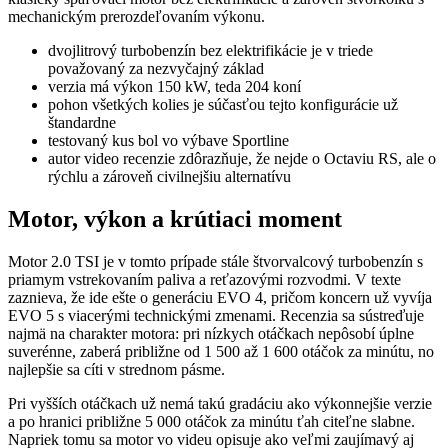
mechanickým prerozdeľovaním výkonu.
dvojlitrový turbobenzín bez elektrifikácie je v triede
považovaný za nezvyčajný základ
verzia má výkon 150 kW, teda 204 koní
pohon všetkých kolies je súčasťou tejto konfigurácie už
štandardne
testovaný kus bol vo výbave Sportline
autor video recenzie zdôrazňuje, že nejde o Octaviu RS, ale o
rýchlu a zároveň civilnejšiu alternatívu
Motor, výkon a krútiaci moment
Motor 2.0 TSI je v tomto prípade stále štvorvalcový turbobenzín s
priamym vstrekovaním paliva a reťazovými rozvodmi. V texte
zaznieva, že ide ešte o generáciu EVO 4, pričom koncern už vyvíja
EVO 5 s viacerými technickými zmenami. Recenzia sa sústreďuje
najmä na charakter motora: pri nízkych otáčkach nepôsobí úplne
suverénne, zaberá približne od 1 500 až 1 600 otáčok za minútu, no
najlepšie sa cíti v strednom pásme.
Pri vyšších otáčkach už nemá takú gradáciu ako výkonnejšie verzie
a po hranici približne 5 000 otáčok za minútu ťah citeľne slabne.
Napriek tomu sa motor vo videu opisuje ako veľmi zaujímavý aj