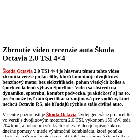
Zhrnutie video recenzie auta Škoda
Octavia 2.0 TSI 4×4
Škoda Octavia
2.0 TSI 4×4 je hlavnou témou tohto video
zhrnutia verzie po facelifte, ktorá kombinuje dvojlitrový
benzínový motor bez elektrifikácie, pohon všetkých kolies a
športovo ladenú výbavu Sportline. Video sa sústredí na
dynamiku, spotrebu, komfort podvozka, praktickosť aj na to,
prečo môže byť táto špecifikácia zaujímavá pre vodičov, ktorí
nechcú Octaviu RS, ale hľadajú rýchle a stále civilné auto.
V centre pozornosti je
Škoda Octavia
štvrtej generácie po facelifte
vo verzii s dvojlitrovým motorom 2.0 TSI, výkonom 150 kW, teda
204 koní, a pohonom všetkých kolies. Video ju opisuje ako na
dnešné pomery v triede výnimočnú kombináciu, ktorá ponúka
klasický spaľovací motor bez elektrifikácie a zároveň štvorkolku s