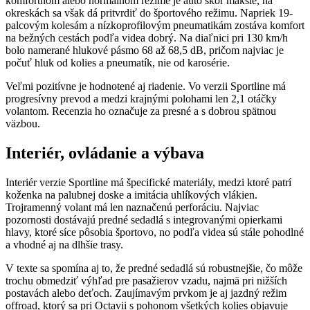
komfortnom alebo normálnom režime je auto skôr mäkšie, na
okreskách sa však dá pritvrdiť do športového režimu. Napriek 19-
palcovým kolesám a nízkoprofilovým pneumatikám zostáva komfort
na bežných cestách podľa videa dobrý. Na diaľnici pri 130 km/h
bolo namerané hlukové pásmo 68 až 68,5 dB, pričom najviac je
počuť hluk od kolies a pneumatík, nie od karosérie.
Veľmi pozitívne je hodnotené aj riadenie. Vo verzii Sportline má
progresívny prevod a medzi krajnými polohami len 2,1 otáčky
volantom. Recenzia ho označuje za presné a s dobrou spätnou
väzbou.
Interiér, ovládanie a výbava
Interiér verzie Sportline má špecifické materiály, medzi ktoré patrí
koženka na palubnej doske a imitácia uhlíkových vlákien.
Trojramenný volant má len naznačenú perforáciu. Najviac
pozornosti dostávajú predné sedadlá s integrovanými opierkami
hlavy, ktoré síce pôsobia športovo, no podľa videa sú stále pohodlné
a vhodné aj na dlhšie trasy.
V texte sa spomína aj to, že predné sedadlá sú robustnejšie, čo môže
trochu obmedziť výhľad pre pasažierov vzadu, najmä pri nižších
postavách alebo deťoch. Zaujímavým prvkom je aj jazdný režim
offroad, ktorý sa pri Octavii s pohonom všetkých kolies objavuje