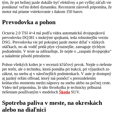
tým, že pri bežnej jazde dokáže byť efektívny a pri vyššej záťaži vie
ponúknuť veľmi dobrú dynamiku. Recenzent zároveň pripomína, že
motor má priame vstrekovanie s tlakom 350 barov.
Prevodovka a pohon
Octavia 2.0 TSI 4×4 má podľa videa automatickú dvojspojkovú
prevodovku DQ381 s mokrými spojkami, teda robustnejšiu verziu
DSG. Prevodovka vie pri pokojnej jazde motor držať v nízkych
otáčkach, no ak vodič pridá plyn výraznejšie, zareaguje rýchlym
podradením. V texte sa zdôrazňuje, že nejde o „zaspatú dvojspojku“
a naladenie pôsobí prirodzene.
Pohon všetkých kolies je v recenzii kľúčový prvok. Nejde o riešenie
pre terén, ale o techniku, ktorá pomáha pri trakcii, pri výjazdoch zo
zákrut, na snehu aj v náročnejších podmienkach. V aute je dostupný
aj jazdný režim offroad, ktorý má pomôcť s prerozdelením
krútiaceho momentu medzi nápravy na snehu alebo na poľnej ceste.
Video tiež pripomína, že táto štvorkolka je technicky príbuzná
riešeniam používaným v modeloch
Škoda
SUV.
Spotreba paliva v meste, na okreskách
alebo na diaľnici