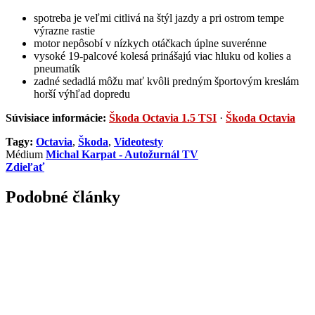
spotreba je veľmi citlivá na štýl jazdy a pri ostrom tempe
výrazne rastie
motor nepôsobí v nízkych otáčkach úplne suverénne
vysoké 19-palcové kolesá prinášajú viac hluku od kolies a
pneumatík
zadné sedadlá môžu mať kvôli predným športovým kreslám
horší výhľad dopredu
Súvisiace informácie:
Škoda Octavia 1.5 TSI
·
Škoda Octavia
Tagy:
Octavia
,
Škoda
,
Videotesty
Médium
Michal Karpat - Autožurnál TV
Zdieľať
Podobné články