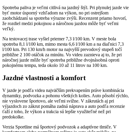
Spotreba paliva je veľmi citlivá na jazdný štýl. Pri plynulej jazde vie
byť motor úsporný vzhľadom na výkon, no pri ostrejšom
zaobchádzaní sa spotreba výrazne zvýši. Recenzent priamo hovorí,
že rozdiel medzi pokojnou a náročnou jazdou môže byť veľmi
veľký.
Na testovacej trase vyšiel priemer 7,3 l/100 km. V meste bola
spotreba 8,1 l/100 km, mimo mesta 6,6 l/100 km a na diaľnici 7,3
l/100 km. Pri 130 km/h motor na najvyšší prevodový stupeň točí
približne 2 100 otáčok za minútu. Vo videu zaznieva aj to, že pri
náročnej jazde môže byť spotreba približne dvojnásobná oproti
pokojnému tempu, teda okolo 10 až 11 litrov na 100 km.
Jazdné vlastnosti a komfort
V jazde je podľa videa najväčším prekvapením práve kombinácia
dynamiky, podvozka a pohonu všetkých kolies. Auto pôsobí rýchlo,
nie vyslovene športovo, ale veľmi svižne. V zákrutách aj pri
výjazdoch zo zákrut pomáha zadná náprava a auto podľa recenzie
ťaží z toho, že výkon a trakcia sú lepšie využiteľné než pri
predokolke.
Verzia Sportline má športový podvozok a adaptívne tlmiče. V