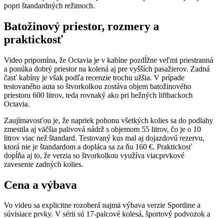
popri štandardných režimoch.
Batožinový priestor, rozmery a
praktickosť
Video pripomína, že Octavia je v kabíne pozdĺžne veľmi priestranná
a ponúka dobrý priestor na kolená aj pre vyšších pasažierov. Zadná
časť kabíny je však podľa recenzie trochu užšia. V prípade
testovaného auta so štvorkolkou zostáva objem batožinového
priestoru 600 litrov, teda rovnaký ako pri bežných liftbackoch
Octavia.
Zaujímavosťou je, že napriek pohonu všetkých kolies sa do podlahy
zmestila aj väčšia palivová nádrž s objemom 55 litrov, čo je o 10
litrov viac než štandard. Testovaný kus mal aj dojazdovú rezervu,
ktorá nie je štandardom a dopláca sa za ňu 160 €. Praktickosť
dopĺňa aj to, že verzia so štvorkolkou využíva viacprvkové
zavesenie zadných kolies.
Cena a výbava
Vo videu sa explicitne rozoberá najmä výbava verzie Sportline a
súvisiace prvky. V sérii sú 17-palcové kolesá, športový podvozok a