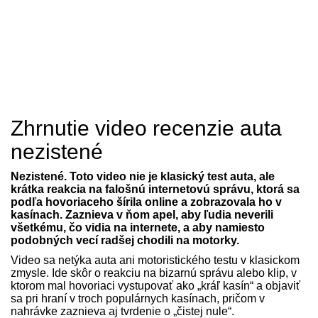
Zhrnutie video recenzie auta
nezistené
Nezistené. Toto video nie je klasický test auta, ale
krátka reakcia na falošnú internetovú správu, ktorá sa
podľa hovoriaceho šírila online a zobrazovala ho v
kasínach. Zaznieva v ňom apel, aby ľudia neverili
všetkému, čo vidia na internete, a aby namiesto
podobných vecí radšej chodili na motorky.
Video sa netýka auta ani motoristického testu v klasickom
zmysle. Ide skôr o reakciu na bizarnú správu alebo klip, v
ktorom mal hovoriaci vystupovať ako „kráľ kasín“ a objaviť
sa pri hraní v troch populárnych kasínach, pričom v
nahrávke zaznieva aj tvrdenie o „čistej nule“.