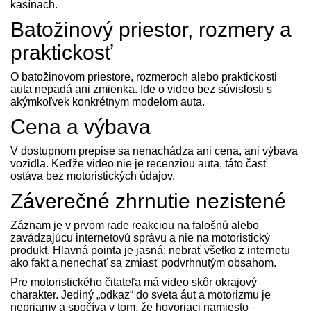
kasínach.
Batožinový priestor, rozmery a
praktickosť
O batožinovom priestore, rozmeroch alebo praktickosti
auta nepadá ani zmienka. Ide o video bez súvislosti s
akýmkoľvek konkrétnym modelom auta.
Cena a výbava
V dostupnom prepise sa nenachádza ani cena, ani výbava
vozidla. Keďže video nie je recenziou auta, táto časť
ostáva bez motoristických údajov.
Záverečné zhrnutie nezistené
Záznam je v prvom rade reakciou na falošnú alebo
zavádzajúcu internetovú správu a nie na motoristický
produkt. Hlavná pointa je jasná: nebrať všetko z internetu
ako fakt a nenechať sa zmiasť podvrhnutým obsahom.
Pre motoristického čitateľa má video skôr okrajový
charakter. Jediný „odkaz“ do sveta áut a motorizmu je
nepriamy a spočíva v tom, že hovoriaci namiesto