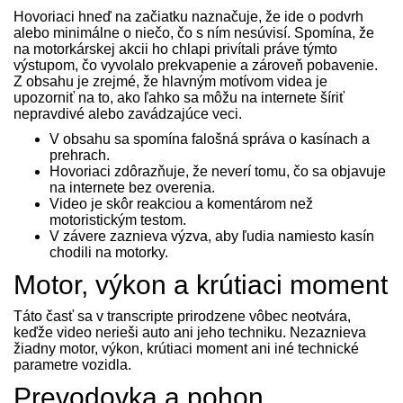
Hovoriaci hneď na začiatku naznačuje, že ide o podvrh
alebo minimálne o niečo, čo s ním nesúvisí. Spomína, že
na motorkárskej akcii ho chlapi privítali práve týmto
výstupom, čo vyvolalo prekvapenie a zároveň pobavenie.
Z obsahu je zrejmé, že hlavným motívom videa je
upozorniť na to, ako ľahko sa môžu na internete šíriť
nepravdivé alebo zavádzajúce veci.
V obsahu sa spomína falošná správa o kasínach a
prehrach.
Hovoriaci zdôrazňuje, že neverí tomu, čo sa objavuje
na internete bez overenia.
Video je skôr reakciou a komentárom než
motoristickým testom.
V závere zaznieva výzva, aby ľudia namiesto kasín
chodili na motorky.
Motor, výkon a krútiaci moment
Táto časť sa v transcripte prirodzene vôbec neotvára,
keďže video nerieši auto ani jeho techniku. Nezaznieva
žiadny motor, výkon, krútiaci moment ani iné technické
parametre vozidla.
Prevodovka a pohon