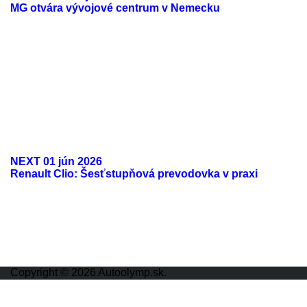
MG otvára vývojové centrum v Nemecku
NEXT
01 jún 2026
Renault Clio: Šesťstupňová prevodovka v praxi
ODKAZY
Možnosti reklamy
Kontakt
Ochrana osobných údajov
Copyright © 2026 Autoolymp.sk.