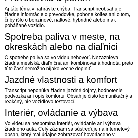
Aj táto téma v nahrávke chýba. Transcript neobsahuje
žiadne informácie o prevodovke, pohone kolies ani o tom,
či by išlo o benzínové, naftové, hybridné alebo inak
poháňané vozidlo.
Spotreba paliva v meste, na
okreskách alebo na diaľnici
O spotrebe paliva sa vo videu nehovorí. Nezaznieva
žiadna mestská, diaľničná ani kombinovaná hodnota, preto
túto časť nemožno nijako vecne doplniť.
Jazdné vlastnosti a komfort
Transcript neponúka žiadne jazdné dojmy, hodnotenie
podvozka ani opis komfortu. Obsah je čisto komunikačný a
reakčný, nie vozidlovo-testovací.
Interiér, ovládanie a výbava
Vo videu sa nespomína interiér, ovládanie ani výbava
žiadneho auta. Celý záznam sa sústreďuje na internetový
obsah, ktorý mal údajne zobrazovať hovoriaceho v