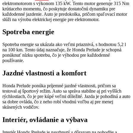
elektromotorom s výkonom 135 kW. Tento motor generuje 315 Nm
krútiaceho momentu, čo poskytuje dostatočnú dynamiku pre
každodenné jazdenie. Auto je predokolka, pričom spaľovací motor
slúži na výrobu elektrickej energie pre elektromotor.
Spotreba energie
Spotreba energie sa ukázala ako veľmi priaznivá, s hodnotou 5,2 l
na 100 km. Tento údaj naznačuje, že Honda Prelude je schopná
ponúknuť nízku spotrebu, čo je výhodou pre každodenné
používanie.
Jazdné vlastnosti a komfort
Honda Prelude ponúka príjemné jazdné vlastnosti, pričom sa
testoval aj športový režim. Auto sa správa stabilne aj pri vyšších
rýchlostiach, čo je pre kúpé veľmi dôležité. Jazda je pohodlná a auto
sa dobre ovláda, čo z neho robí vhodnú voľbu aj pre menej
skúsených vodičov.
Interiér, ovládanie a výbava
Interiér Hondy Prelude je navrhnutý s dôrazom na pohodlie a