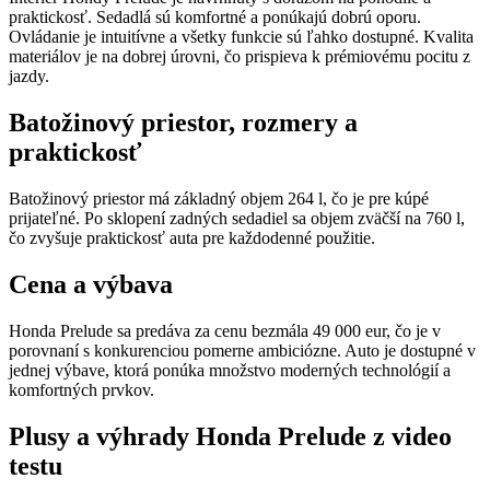
praktickosť. Sedadlá sú komfortné a ponúkajú dobrú oporu.
Ovládanie je intuitívne a všetky funkcie sú ľahko dostupné. Kvalita
materiálov je na dobrej úrovni, čo prispieva k prémiovému pocitu z
jazdy.
Batožinový priestor, rozmery a
praktickosť
Batožinový priestor má základný objem 264 l, čo je pre kúpé
prijateľné. Po sklopení zadných sedadiel sa objem zväčší na 760 l,
čo zvyšuje praktickosť auta pre každodenné použitie.
Cena a výbava
Honda Prelude sa predáva za cenu bezmála 49 000 eur, čo je v
porovnaní s konkurenciou pomerne ambiciózne. Auto je dostupné v
jednej výbave, ktorá ponúka množstvo moderných technológií a
komfortných prvkov.
Plusy a výhrady Honda Prelude z video
testu