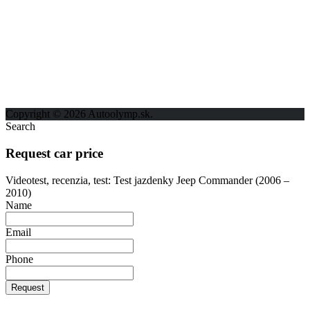
ODKAZY
Možnosti reklamy
Kontakt
Ochrana osobných údajov
Copyright © 2026 Autoolymp.sk.
Search
Request car price
Videotest, recenzia, test: Test jazdenky Jeep Commander (2006 –
2010)
Name
Email
Phone
Request