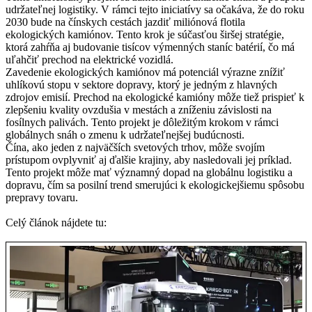
udržateľnej logistiky. V rámci tejto iniciatívy sa očakáva, že do roku
2030 bude na čínskych cestách jazdiť miliónová flotila
ekologických kamiónov. Tento krok je súčasťou širšej stratégie,
ktorá zahŕňa aj budovanie tisícov výmenných staníc batérií, čo má
uľahčiť prechod na elektrické vozidlá.
Zavedenie ekologických kamiónov má potenciál výrazne znížiť
uhlíkovú stopu v sektore dopravy, ktorý je jedným z hlavných
zdrojov emisií. Prechod na ekologické kamióny môže tiež prispieť k
zlepšeniu kvality ovzdušia v mestách a zníženiu závislosti na
fosílnych palivách. Tento projekt je dôležitým krokom v rámci
globálnych snáh o zmenu k udržateľnejšej budúcnosti.
Čína, ako jeden z najväčších svetových trhov, môže svojím
prístupom ovplyvniť aj ďalšie krajiny, aby nasledovali jej príklad.
Tento projekt môže mať významný dopad na globálnu logistiku a
dopravu, čím sa posilní trend smerujúci k ekologickejšiemu spôsobu
prepravy tovaru.
Celý článok nájdete tu: