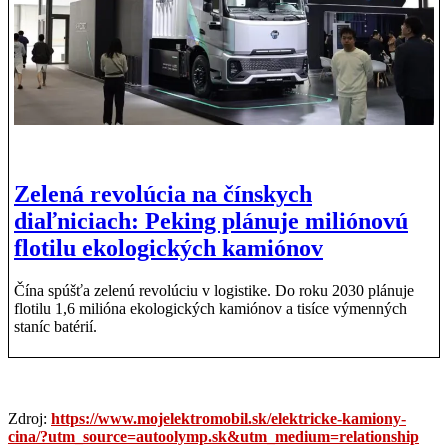
Zelená revolúcia na čínskych
diaľniciach: Peking plánuje miliónovú
flotilu ekologických kamiónov
Čína spúšťa zelenú revolúciu v logistike. Do roku 2030 plánuje
flotilu 1,6 milióna ekologických kamiónov a tisíce výmenných
staníc batérií.
Zdroj:
https://www.mojelektromobil.sk/elektricke-kamiony-
cina/?utm_source=autoolymp.sk&utm_medium=relationship