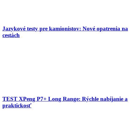
Jazykové testy pre kamionistov: Nové opatrenia na
cestách
TEST XPeng P7+ Long Range: Rýchle nabíjanie a
praktickosť