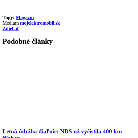
Tagy:
Magazín
Médium
mojelektromobil.sk
Zdieľať
Podobné články
Letná údržba diaľnic: NDS už vyčistila 400 km