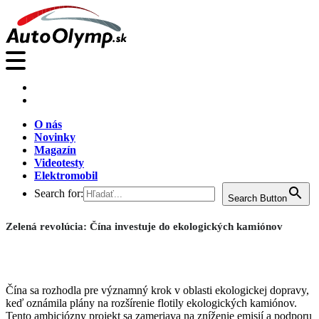
O nás
Novinky
Magazín
Videotesty
Elektromobil
Search for:
Search Button
Zelená revolúcia: Čína investuje do ekologických kamiónov
Čína sa rozhodla pre významný krok v oblasti ekologickej dopravy,
keď oznámila plány na rozšírenie flotily ekologických kamiónov.
Tento ambiciózny projekt sa zameriava na zníženie emisií a podporu