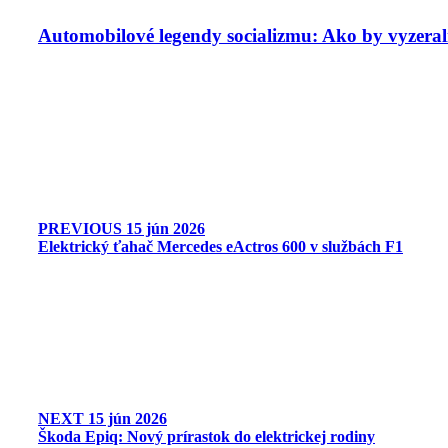
Automobilové legendy socializmu: Ako by vyzeral
PREVIOUS
15 jún 2026
Elektrický ťahač Mercedes eActros 600 v službách F1
NEXT
15 jún 2026
Škoda Epiq: Nový prírastok do elektrickej rodiny