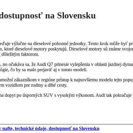
j dostupnosť na Slovensku
treďuje výlučne na dieselové pohonné jednotky. Tento krok môže byť pr
n, ktoré dieselové motory poskytujú. Dieselové motory sú známe svoj
7
dôležitým faktorom.
, no očakáva sa, že Audi Q7 prinesie vylepšenia v oblasti jazdnej dyn
gie, čo by sa malo prejaviť aj v tomto modeli.
umožní zákazníkom v regióne prístup k najnovšiemu modelu tejto popul
ym vozidlom pre rodiny a dlhé cesty.
u na dopyt po úsporných SUV s vysokým výkonom. Audi tak pokračuje 