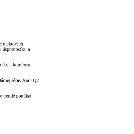
e niektorých
ou úspornosťou a
amiky a komfortu.
árnej série. Audi Q7
v trende ponúkať