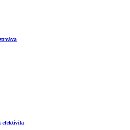
etrváva
efektivita