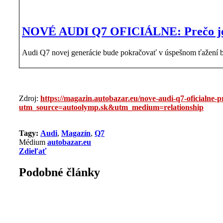
NOVÉ AUDI Q7 OFICIÁLNE: Prečo je len
Audi Q7 novej generácie bude pokračovať v úspešnom ťažení b
Zdroj:
https://magazin.autobazar.eu/nove-audi-q7-oficialne-
utm_source=autoolymp.sk&utm_medium=relationship
Tagy:
Audi
,
Magazín
,
Q7
Médium
autobazar.eu
Zdieľať
Podobné články