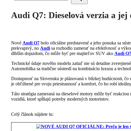
Audi Q7: Dieselová verzia a je
Nové
Audi Q7
bolo oficiálne predstavené a jeho ponuka sa sús
prekvapivý, no
Audi
sa rozhodlo zamerať na efektívnosť a výko
dlhším dojazdom, čo môže byť pre majiteľov SUV ako
Audi Q
Technické údaje nového modelu zatiaľ nie sú detailne zverejnené
Automobilka sa tradične sústredí na kombináciu luxusu a technoló
Dostupnosť na Slovensku je plánovaná v blízkej budúcnosti, čo 
je obľúbené pre svoju priestrannosť a komfort, čo ho robí ideáln
Táto stratégia zameraná na dieselové motory môže byť reakcio
vozidlá, ktoré spĺňajú potreby moderných motoristov.
Celý článok nájdete tu: