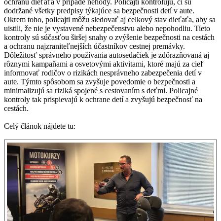
ochranu dieťaťa v prípade nehody. Policajti kontrolujú, či sú
dodržané všetky predpisy týkajúce sa bezpečnosti detí v aute.
Okrem toho, policajti môžu sledovať aj celkový stav dieťaťa, aby sa
uistili, že nie je vystavené nebezpečenstvu alebo nepohodliu. Tieto
kontroly sú súčasťou širšej snahy o zvýšenie bezpečnosti na cestách
a ochranu najzraniteľnejších účastníkov cestnej premávky.
Dôležitosť správneho používania autosedačiek je zdôrazňovaná aj
rôznymi kampaňami a osvetovými aktivitami, ktoré majú za cieľ
informovať rodičov o rizikách nesprávneho zabezpečenia detí v
aute. Týmto spôsobom sa zvyšuje povedomie o bezpečnosti a
minimalizujú sa riziká spojené s cestovaním s deťmi. Policajné
kontroly tak prispievajú k ochrane detí a zvyšujú bezpečnosť na
cestách.
Celý článok nájdete tu: