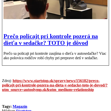
Prečo policajt pri kontrole pozerá na
dieťa v sedačke? TOTO je dôvod
Prečo sa policajt pri kontrole zaujíma o dieťa v autosedačke? Viac
ako polovica rodičov robí chyby pri preprave detí v sedačke.
Zdroj:
https://www.startstop.sk/spravy/news/156182/preco-
policajt-pri-kontrole-pozera-na-dieta-v-sedacke-toto-je-dovod/?
utm_source=autoolymp.sk&utm_medium=relationship
Tagy:
Magazín
Médium
Startstop