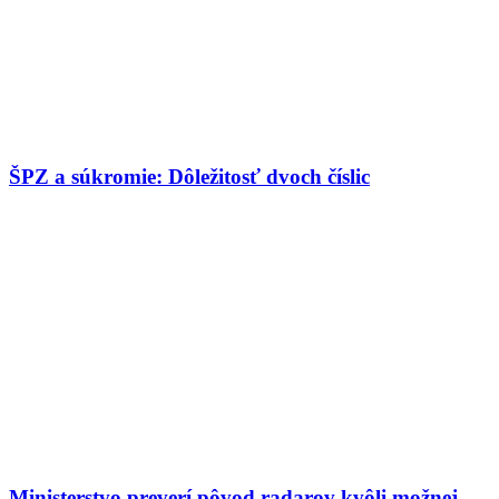
ŠPZ a súkromie: Dôležitosť dvoch číslic
Ministerstvo preverí pôvod radarov kvôli možnej