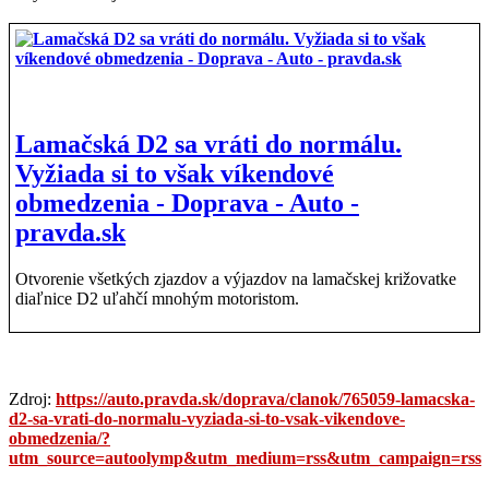
Lamačská D2 sa vráti do normálu.
Vyžiada si to však víkendové
obmedzenia - Doprava - Auto -
pravda.sk
Otvorenie všetkých zjazdov a výjazdov na lamačskej križovatke
diaľnice D2 uľahčí mnohým motoristom.
Zdroj:
https://auto.pravda.sk/doprava/clanok/765059-lamacska-
d2-sa-vrati-do-normalu-vyziada-si-to-vsak-vikendove-
obmedzenia/?
utm_source=autoolymp&utm_medium=rss&utm_campaign=rss