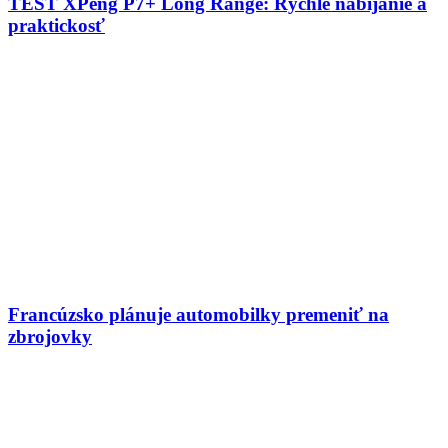
TEST XPeng P7+ Long Range: Rýchle nabíjanie a
praktickosť
Francúzsko plánuje automobilky premeniť na
zbrojovky