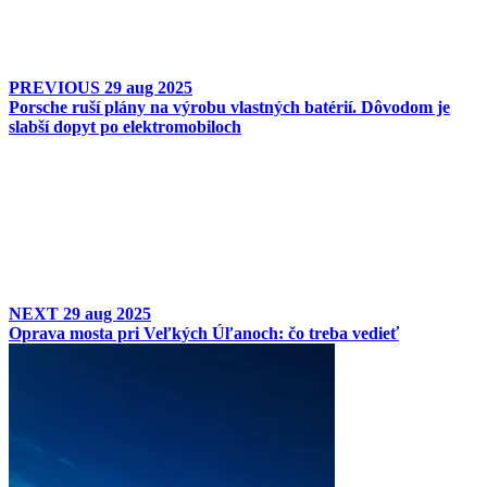
PREVIOUS
29 aug 2025
Porsche ruší plány na výrobu vlastných batérií. Dôvodom je
slabší dopyt po elektromobiloch
NEXT
29 aug 2025
Oprava mosta pri Veľkých Úľanoch: čo treba vedieť