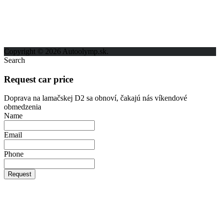
Možnosti reklamy
Kontakt
Ochrana osobných údajov
Copyright © 2026 Autoolymp.sk.
Search
Request car price
Doprava na lamačskej D2 sa obnoví, čakajú nás víkendové
obmedzenia
Name
Email
Phone
Request