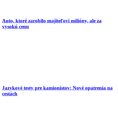
Auto, ktoré zarobilo majiteľovi milióny, ale za
vysokú cenu
Jazykové testy pre kamionistov: Nové opatrenia na
cestách