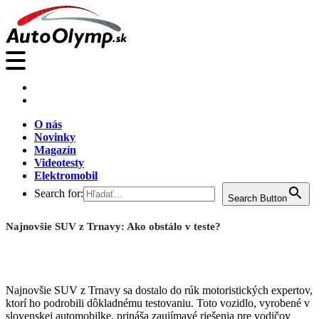
O nás
Novinky
Magazín
Videotesty
Elektromobil
Search for:
Search Button
Najnovšie SUV z Trnavy: Ako obstálo v teste?
Najnovšie SUV z Trnavy sa dostalo do rúk motoristických expertov,
ktorí ho podrobili dôkladnému testovaniu. Toto vozidlo, vyrobené v
slovenskej automobilke, prináša zaujímavé riešenia pre vodičov