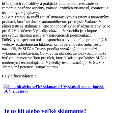
hľadajúcich spoľahlivý a praktický automobil. Testovanie sa
zameralo na rôzne aspekty, vrátane jazdných vlastností, komfortu a
technologickej výbavy.
SUV z Trnavy sa snaží zaujať dynamickým dizajnom a modernými
prvkami, ktoré sú dnes v automobilovom priemysle žiadané. V
rámci testu sa skúmala aj jeho schopnosť zvládať rôzne terény, čo je
pre SUV kľúčové. Výsledky ukázali, že vozidlo je schopné
poskytnúť stabilnú jazdu aj v náročnejších podmienkach.
Dôležitým aspektom bola aj spotreba paliva, ktorá je pre mnohých
vodičov rozhodujúcim faktorom pri výbere nového auta. Testy
naznačili, že SUV z Trnavy ponúka vyvážený pomer medzi
výkonom a efektivitou. Celkovo sa ukázalo, že toto vozidlo môže
byť zaujímavou voľbou pre tých, ktorí hľadajú spoľahlivé SUV s
modernými technológiami. Výsledky testu naznačujú, že SUV z
Trnavy má potenciál zaujať na trhu.
Celý článok nájdete tu:
Je to hit alebo veľké sklamanie?