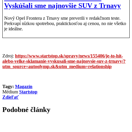
Vyskúšali sme najnovšie SUV z Trnavy
Nový Opel Frontera z Trnavy sme preverili v redakčnom teste.
Prekvapí nízkou spotrebou, praktickosťou aj cenou, no nie všetko
je ideálne.
Zdroj:
https://www.startstop.sk/spravy/news/155406/je-to-hit-
alebo-velke-sklamanie-vyskusali-sme-najnovsie-suv-z-trnavy/?
utm_source=autoolymp.sk&utm_medium=relationship
Tagy:
Magazín
Médium
Startstop
Zdieľať
Podobné články