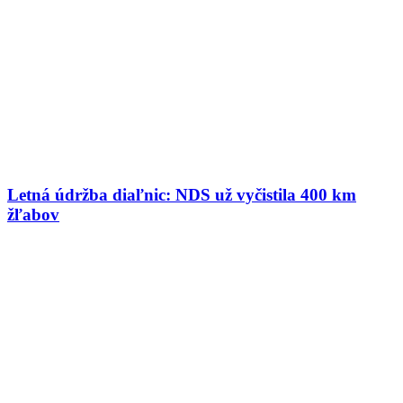
Letná údržba diaľnic: NDS už vyčistila 400 km
žľabov