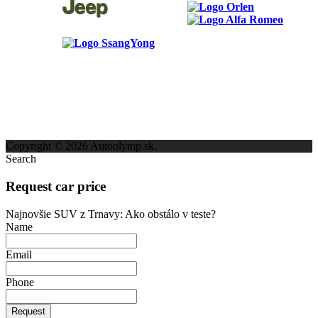
ODKAZY
Možnosti reklamy
Kontakt
Ochrana osobných údajov
Copyright © 2026 Autoolymp.sk.
Search
Request car price
Najnovšie SUV z Trnavy: Ako obstálo v teste?
Name
Email
Phone
Request