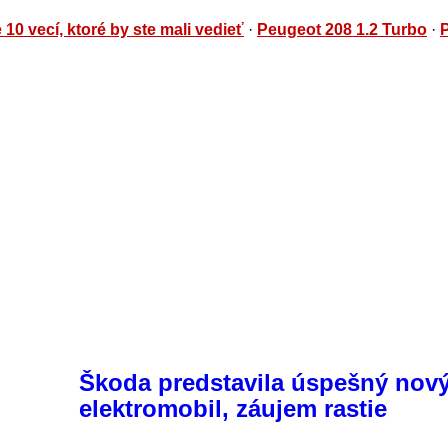
 10 vecí, ktoré by ste mali vedieť
·
Peugeot 208 1.2 Turbo
·
Škoda predstavila úspešný nov
elektromobil, záujem rastie