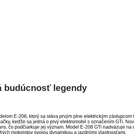
ká budúcnosť legendy
lom E-208, ktorý sa stáva prvým plne elektrickým zástupcom t
značky, keďže sa jedná o prvý elektromobil s označením GTi. No
ans, čo podčiarkuje jej význam. Model E-208 GTi nadväzuje na 
ohých motoristov svojou dynamikou a jazdnými vlastnosťami.