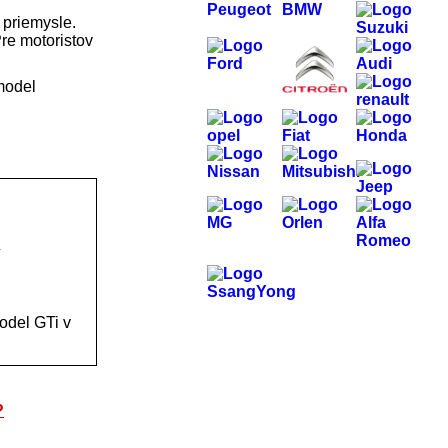
 priemysle.
re motoristov
 model
ý
odel GTi v
?