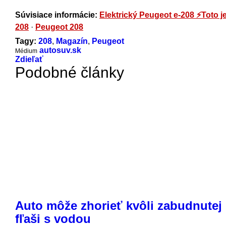
Súvisiace informácie:
Elektrický Peugeot e-208 ⚡️Toto je
208
·
Peugeot 208
Tagy:
208
,
Magazín
,
Peugeot
autosuv.sk
Médium
Zdieľať
Podobné články
Auto môže zhorieť kvôli zabudnutej
fľaši s vodou