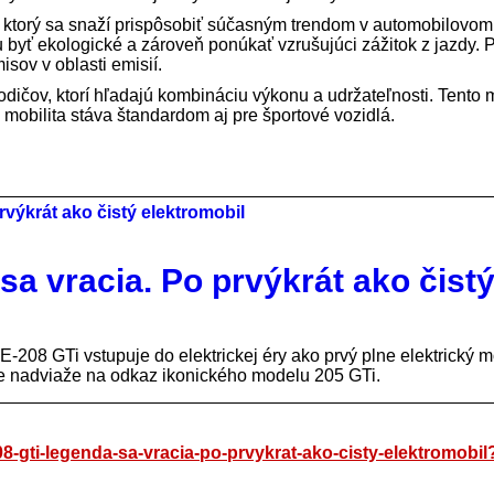
, ktorý sa snaží prispôsobiť súčasným trendom v automobilovom
yť ekologické a zároveň ponúkať vzrušujúci zážitok z jazdy. P
sov v oblasti emisií.
odičov, ktorí hľadajú kombináciu výkonu a udržateľnosti. Tento
 mobilita stáva štandardom aj pre športové vozidlá.
a vracia. Po prvýkrát ako čist
208 GTi vstupuje do elektrickej éry ako prvý plne elektrický m
de nadviaže na odkaz ikonického modelu 205 GTi.
8-gti-legenda-sa-vracia-po-prvykrat-ako-cisty-elektromobil