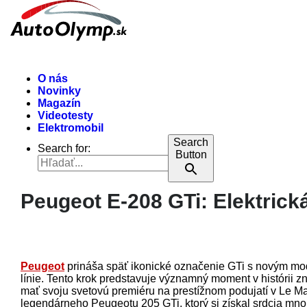
O nás
Novinky
Magazín
Videotesty
Elektromobil
Search
Search for:
Button
Peugeot E-208 GTi: Elektric
Peugeot
prináša späť ikonické označenie GTi s novým mode
línie. Tento krok predstavuje významný moment v histórii 
mať svoju svetovú premiéru na prestížnom podujatí v Le M
legendárneho Peugeotu 205 GTi, ktorý si získal srdcia mn