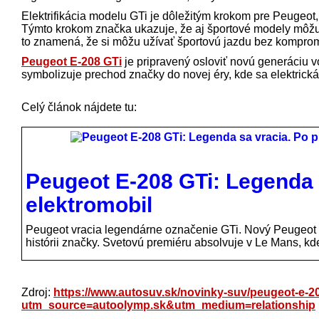
Elektrifikácia modelu GTi je dôležitým krokom pre Peugeot
Týmto krokom značka ukazuje, že aj športové modely môžu b
to znamená, že si môžu užívať športovú jazdu bez kompromi
Peugeot E-208 GTi
je pripravený osloviť novú generáciu v
symbolizuje prechod značky do novej éry, kde sa elektrická
Celý článok nájdete tu:
Peugeot E-208 GTi: Legenda s
elektromobil
Peugeot vracia legendárne označenie GTi. Nový Peugeot E-
histórii značky. Svetovú premiéru absolvuje v Le Mans, k
Zdroj:
https://www.autosuv.sk/novinky-suv/peugeot-e-20
utm_source=autoolymp.sk&utm_medium=relationship