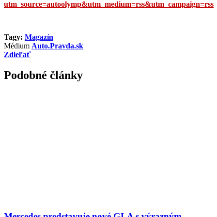
utm_source=autoolymp&utm_medium=rss&utm_campaign=rss
Tagy:
Magazín
Médium
Auto.Pravda.sk
Zdieľať
Podobné články
Mercedes predstavuje nové GLA s výrazným