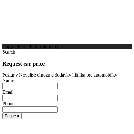
ODKAZY
Možnosti reklamy
Kontakt
Ochrana osobných údajov
Copyright © 2026 Autoolymp.sk.
Search
Request car price
Požiar v Novelise ohrozuje dodávky hliníka pre automobilky
Name
Email
Phone
Request