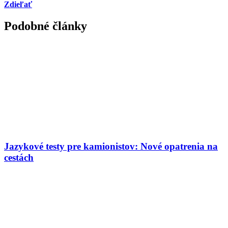
Zdieľať
Podobné články
Jazykové testy pre kamionistov: Nové opatrenia na
cestách