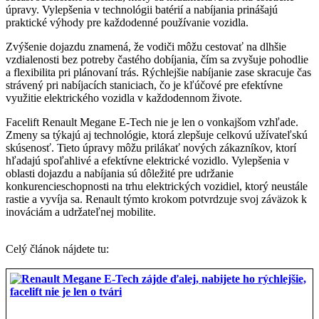
úpravy. Vylepšenia v technológii batérií a nabíjania prinášajú
praktické výhody pre každodenné používanie vozidla.
Zvýšenie dojazdu znamená, že vodiči môžu cestovať na dlhšie
vzdialenosti bez potreby častého dobíjania, čím sa zvyšuje pohodlie
a flexibilita pri plánovaní trás. Rýchlejšie nabíjanie zase skracuje čas
strávený pri nabíjacích staniciach, čo je kľúčové pre efektívne
využitie elektrického vozidla v každodennom živote.
Facelift Renault Megane E-Tech nie je len o vonkajšom vzhľade.
Zmeny sa týkajú aj technológie, ktorá zlepšuje celkovú užívateľskú
skúsenosť. Tieto úpravy môžu prilákať nových zákazníkov, ktorí
hľadajú spoľahlivé a efektívne elektrické vozidlo. Vylepšenia v
oblasti dojazdu a nabíjania sú dôležité pre udržanie
konkurencieschopnosti na trhu elektrických vozidiel, ktorý neustále
rastie a vyvíja sa. Renault týmto krokom potvrdzuje svoj záväzok k
inováciám a udržateľnej mobilite.
Celý článok nájdete tu: