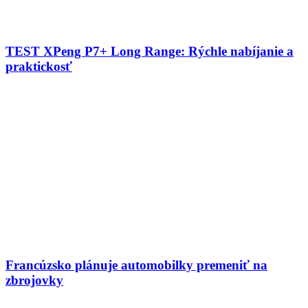
TEST XPeng P7+ Long Range: Rýchle nabíjanie a
praktickosť
Francúzsko plánuje automobilky premeniť na
zbrojovky