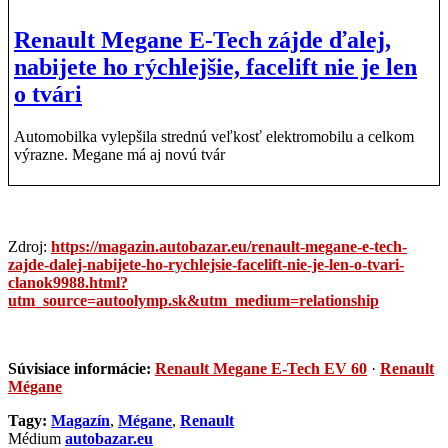
Renault Megane E-Tech zájde ďalej,
nabijete ho rýchlejšie, facelift nie je len
o tvári
Automobilka vylepšila strednú veľkosť elektromobilu a celkom
výrazne. Megane má aj novú tvár
Zdroj:
https://magazin.autobazar.eu/renault-megane-e-tech-
zajde-dalej-nabijete-ho-rychlejsie-facelift-nie-je-len-o-tvari-
clanok9988.html?
utm_source=autoolymp.sk&utm_medium=relationship
Súvisiace informácie:
Renault Megane E-Tech EV 60
·
Renault
Mégane
Tagy:
Magazín
,
Mégane
,
Renault
Médium
autobazar.eu