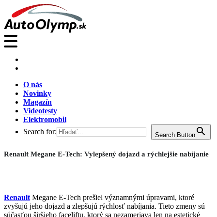
O nás
Novinky
Magazín
Videotesty
Elektromobil
Search for:
Search Button
Renault Megane E-Tech: Vylepšený dojazd a rýchlejšie nabíjanie
Renault
Megane E-Tech prešiel významnými úpravami, ktoré
zvyšujú jeho dojazd a zlepšujú rýchlosť nabíjania. Tieto zmeny sú
súčasťou širšieho faceliftu, ktorý sa nezameriava len na estetické