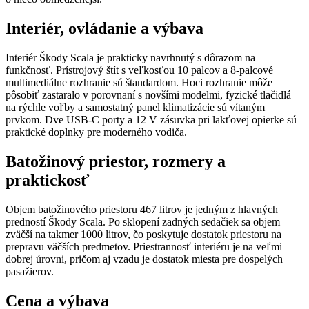
Interiér, ovládanie a výbava
Interiér Škody Scala je prakticky navrhnutý s dôrazom na
funkčnosť. Prístrojový štít s veľkosťou 10 palcov a 8-palcové
multimediálne rozhranie sú štandardom. Hoci rozhranie môže
pôsobiť zastaralo v porovnaní s novšími modelmi, fyzické tlačidlá
na rýchle voľby a samostatný panel klimatizácie sú vítaným
prvkom. Dve USB-C porty a 12 V zásuvka pri lakťovej opierke sú
praktické doplnky pre moderného vodiča.
Batožinový priestor, rozmery a
praktickosť
Objem batožinového priestoru 467 litrov je jedným z hlavných
predností Škody Scala. Po sklopení zadných sedačiek sa objem
zväčší na takmer 1000 litrov, čo poskytuje dostatok priestoru na
prepravu väčších predmetov. Priestrannosť interiéru je na veľmi
dobrej úrovni, pričom aj vzadu je dostatok miesta pre dospelých
pasažierov.
Cena a výbava