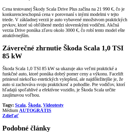
Cena testovanej Škody Scala Drive Plus začína na 21 990 €, čo je
konkurencieschopná cena v porovnaní s inými modelmi v tejto
triede. V základnej verzii je auto vybavené množstvom praktických
prvkov, ktoré sú obľúbené medzi slovenskými vodičmi. Akčná
verzia Drive ponúka zľavu okolo 3000 €, čo robí tento model ešte
atraktívnejším.
Záverečné zhrnutie Škoda Scala 1,0 TSI
85 kW
Škoda Scala 1,0 TSI 85 kW sa ukazuje ako veľmi praktické a
funkčné auto, ktoré ponúka dobrý pomer ceny a výkonu. Facelift
priniesol niekoľko estetických vylepšení, ale najdôležitejšie je, že
auto si zachováva svoju praktickosť a pohodlie. Pre vodičov, ktorí
hľadajú spoľahlivé a efektívne vozidlo, je Škoda Scala určite
zaujímavou voľbou.
Tagy:
Scala
,
Škoda
,
Videotesty
Médium
AUTOGRÁTIS
Zdieľať
Podobné články