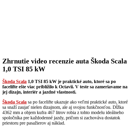
Zhrnutie video recenzie auta Škoda Scala
1,0 TSI 85 kW
Škoda Scala
1,0 TSI 85 kW je praktické auto, ktoré sa po
facelifte ešte viac priblížilo k Octavii. V teste sa zameriavame na
jej dizajn, interiér a jazdné vlastnosti.
Škoda Scala
sa po facelifte ukazuje ako veľmi praktické auto, ktoré
sa snaží zaujať nielen dizajnom, ale aj svojou funkčnosťou. Dĺžka
4362 mm a objem kufra 467 litrov robia z tohto modelu ideálneho
spoločníka pre každodenné jazdy, pričom si zachováva dostatok
priestoru pre pasažierov aj náklad.