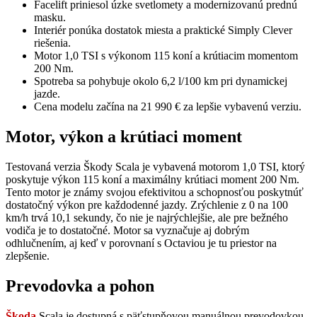
Facelift priniesol úzke svetlomety a modernizovanú prednú
masku.
Interiér ponúka dostatok miesta a praktické Simply Clever
riešenia.
Motor 1,0 TSI s výkonom 115 koní a krútiacim momentom
200 Nm.
Spotreba sa pohybuje okolo 6,2 l/100 km pri dynamickej
jazde.
Cena modelu začína na 21 990 € za lepšie vybavenú verziu.
Motor, výkon a krútiaci moment
Testovaná verzia Škody Scala je vybavená motorom 1,0 TSI, ktorý
poskytuje výkon 115 koní a maximálny krútiaci moment 200 Nm.
Tento motor je známy svojou efektivitou a schopnosťou poskytnúť
dostatočný výkon pre každodenné jazdy. Zrýchlenie z 0 na 100
km/h trvá 10,1 sekundy, čo nie je najrýchlejšie, ale pre bežného
vodiča je to dostatočné. Motor sa vyznačuje aj dobrým
odhlučnením, aj keď v porovnaní s Octaviou je tu priestor na
zlepšenie.
Prevodovka a pohon
Škoda
Scala je dostupná s päťstupňovou manuálnou prevodovkou,