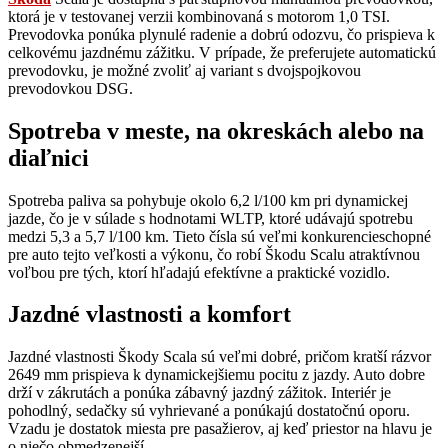
ktorá je v testovanej verzii kombinovaná s motorom 1,0 TSI.
Prevodovka ponúka plynulé radenie a dobrú odozvu, čo prispieva k
celkovému jazdnému zážitku. V prípade, že preferujete automatickú
prevodovku, je možné zvoliť aj variant s dvojspojkovou
prevodovkou DSG.
Spotreba v meste, na okreskách alebo na
diaľnici
Spotreba paliva sa pohybuje okolo 6,2 l/100 km pri dynamickej
jazde, čo je v súlade s hodnotami WLTP, ktoré udávajú spotrebu
medzi 5,3 a 5,7 l/100 km. Tieto čísla sú veľmi konkurencieschopné
pre auto tejto veľkosti a výkonu, čo robí Škodu Scalu atraktívnou
voľbou pre tých, ktorí hľadajú efektívne a praktické vozidlo.
Jazdné vlastnosti a komfort
Jazdné vlastnosti Škody Scala sú veľmi dobré, pričom kratší rázvor
2649 mm prispieva k dynamickejšiemu pocitu z jazdy. Auto dobre
drží v zákrutách a ponúka zábavný jazdný zážitok. Interiér je
pohodlný, sedačky sú vyhrievané a ponúkajú dostatočnú oporu.
Vzadu je dostatok miesta pre pasažierov, aj keď priestor na hlavu je
o niečo obmedzenejší.