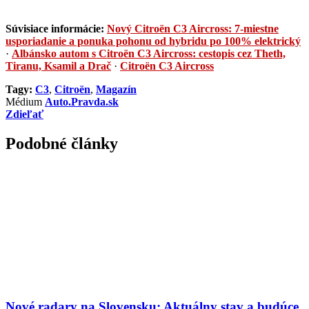
Súvisiace informácie:
Nový Citroën C3 Aircross: 7-miestne
usporiadanie a ponuka pohonu od hybridu po 100% elektrický
·
Albánsko autom s Citroën C3 Aircross: cestopis cez Theth,
Tiranu, Ksamil a Drač
·
Citroën C3 Aircross
Tagy:
C3
,
Citroën
,
Magazín
Médium
Auto.Pravda.sk
Zdieľať
Podobné články
Nové radary na Slovensku: Aktuálny stav a budúce