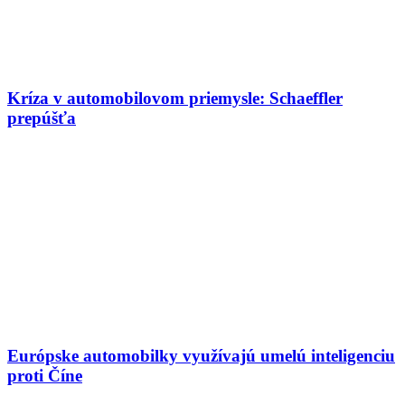
Kríza v automobilovom priemysle: Schaeffler
prepúšťa
Európske automobilky využívajú umelú inteligenciu
proti Číne