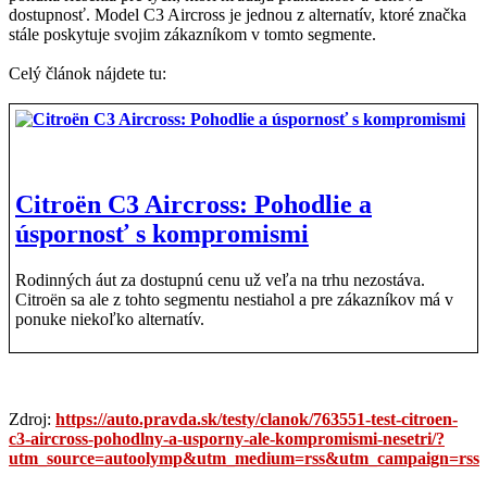
dostupnosť. Model C3 Aircross je jednou z alternatív, ktoré značka
stále poskytuje svojim zákazníkom v tomto segmente.
Celý článok nájdete tu:
Citroën C3 Aircross: Pohodlie a
úspornosť s kompromismi
Rodinných áut za dostupnú cenu už veľa na trhu nezostáva.
Citroën sa ale z tohto segmentu nestiahol a pre zákazníkov má v
ponuke niekoľko alternatív.
Zdroj:
https://auto.pravda.sk/testy/clanok/763551-test-citroen-
c3-aircross-pohodlny-a-usporny-ale-kompromismi-nesetri/?
utm_source=autoolymp&utm_medium=rss&utm_campaign=rss