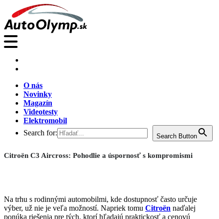
O nás
Novinky
Magazín
Videotesty
Elektromobil
Search for:
Search Button
Citroën C3 Aircross: Pohodlie a úspornosť s kompromismi
Na trhu s rodinnými automobilmi, kde dostupnosť často určuje
výber, už nie je veľa možností. Napriek tomu
Citroën
naďalej
ponúka riešenia pre tých, ktorí hľadajú praktickosť a cenovú