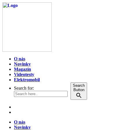
O nás
Novinky
Magazín
Videotesty
Elektromobil
Search
Search for:
Button
O nás
Novinky