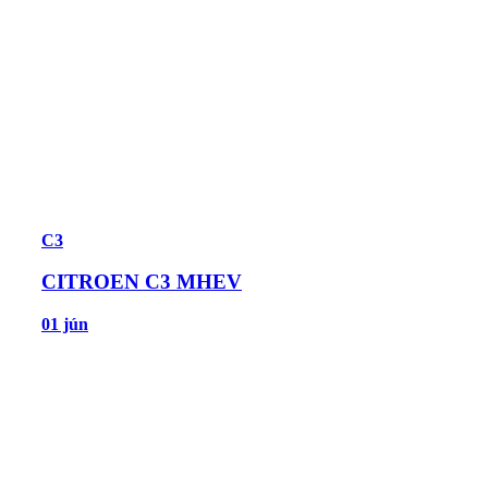
C3
CITROEN C3 MHEV
01 jún