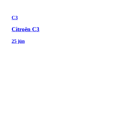
C3
Citroën C3
25 jún