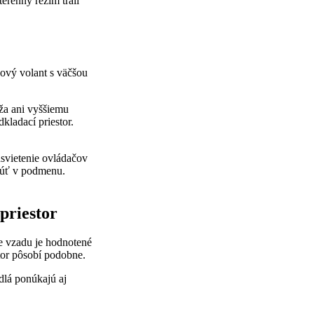
erénny režim trail
nový volant s väčšou
áža ani vyššiemu
kladací priestor.
dsvietenie ovládačov
pnúť v podmenu.
priestor
ie vzadu je hodnotené
stor pôsobí podobne.
dlá ponúkajú aj