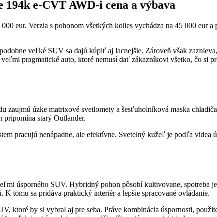
e 194k e-CVT AWD-i cena a výbava
00 eur. Verzia s pohonom všetkých kolies vychádza na 45 000 eur a 
dobne veľké SUV sa dajú kúpiť aj lacnejšie. Zároveň však zaznieva, 
eľmi pragmatické auto, ktoré nemusí dať zákazníkovi všetko, čo si p
redu zaujmú úzke matrixové svetlomety a šesťuholníková maska chladiča
m pripomína starý Outlander.
m pracujú nenápadne, ale efektívne. Svetelný kužeľ je podľa videa úp
eľmi úsporného SUV. Hybridný pohon pôsobí kultivovane, spotreba je
. K tomu sa pridáva praktický interiér a lepšie spracované ovládanie.
V, ktoré by si vybral aj pre seba. Práve kombinácia úspornosti, použit