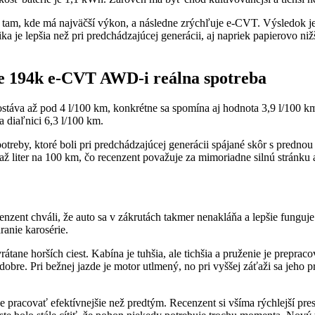
y tam, kde má najväčší výkon, a následne zrýchľuje e-CVT. Výsledok je
 je lepšia než pri predchádzajúcej generácii, aj napriek papierovo n
e 194k e-CVT AWD-i reálna spotreba
ostáva až pod 4 l/100 km, konkrétne sa spomína aj hodnota 3,9 l/100 k
 diaľnici 6,3 l/100 km.
reby, ktoré boli pri predchádzajúcej generácii spájané skôr s predno
 až liter na 100 km, čo recenzent považuje za mimoriadne silnú stránku 
nzent chváli, že auto sa v zákrutách takmer nenakláňa a lepšie funguje 
anie karosérie.
ne horších ciest. Kabína je tuhšia, ale tichšia a pruženie je prepraco
obre. Pri bežnej jazde je motor utlmený, no pri vyššej záťaži sa jeho p
e pracovať efektívnejšie než predtým. Recenzent si všíma rýchlejší pre