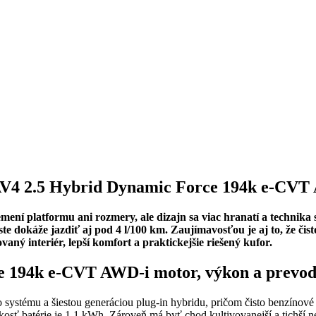
RAV4 2.5 Hybrid Dynamic Force 194k e-CVT
mení platformu ani rozmery, ale dizajn sa viac hranatí a technika 
e dokáže jazdiť aj pod 4 l/100 km. Zaujímavosťou je aj to, že čist
ný interiér, lepší komfort a praktickejšie riešený kufor.
e 194k e-CVT AWD-i motor, výkon a prevo
 systému a šiestou generáciou plug-in hybridu, pričom čisto benzínové
osť batérie je 1,1 kWh. Zároveň má byť chod kultivovanejší a tichší n