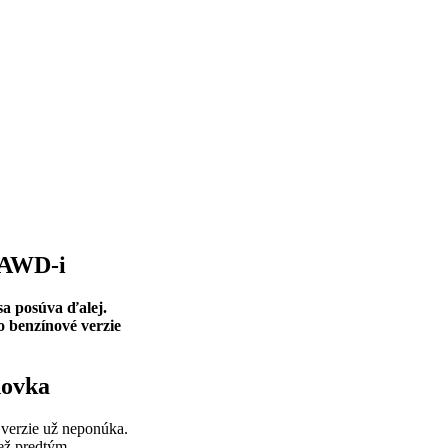
 AWD-i
sa posúva ďalej.
o benzínové verzie
dovka
 verzie už neponúka.
ež predtým.