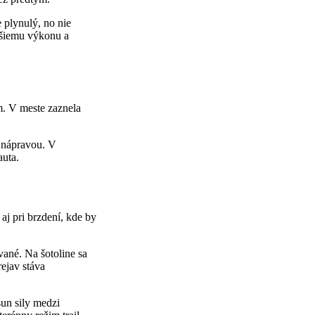
 plynulý, no nie
ižšiemu výkonu a
m. V meste zaznela
u nápravou. V
auta.
aj pri brzdení, kde by
vané. Na šotoline sa
rejav stáva
sun sily medzi