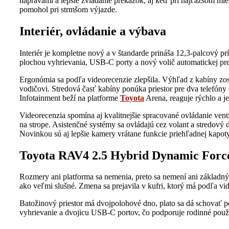
nápravami a lepšie zvládanie prekážok, aj keď pri najťažšom mies
pomohol pri strmšom výjazde.
Interiér, ovládanie a výbava
Interiér je kompletne nový a v štandarde prináša 12,3-palcový pr
plochou vyhrievania, USB-C porty a nový volič automatickej pr
Ergonómia sa podľa videorecenzie zlepšila. Výhľad z kabíny zostá
vodičovi. Stredová časť kabíny ponúka priestor pre dva telefóny
Infotainment beží na platforme
Toyota
Arena, reaguje rýchlo a j
Videorecenzia spomína aj kvalitnejšie spracované ovládanie ventil
na strope. Asistenčné systémy sa ovládajú cez volant a stredový
Novinkou sú aj lepšie kamery vrátane funkcie priehľadnej kapoty
Toyota RAV4 2.5 Hybrid Dynamic Force
Rozmery ani platforma sa nemenia, preto sa nemení ani základný 
ako veľmi slušné. Zmena sa prejavila v kufri, ktorý má podľa vid
Batožinový priestor má dvojpolohové dno, plato sa dá schovať 
vyhrievanie a dvojicu USB-C portov, čo podporuje rodinné používa