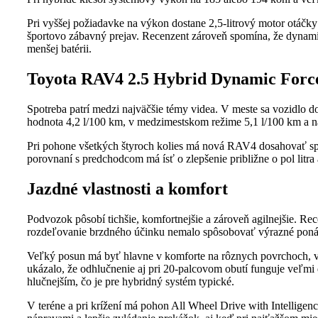
Pri vyššej požiadavke na výkon dostane 2,5-litrový motor otáčk
športovo zábavný prejav. Recenzent zároveň spomína, že dynamika
menšej batérii.
Toyota RAV4 2.5 Hybrid Dynamic Forc
Spotreba patrí medzi najväčšie témy videa. V meste sa vozidlo d
hodnota 4,2 l/100 km, v medzimestskom režime 5,1 l/100 km a na
Pri pohone všetkých štyroch kolies má nová RAV4 dosahovať spot
porovnaní s predchodcom má ísť o zlepšenie približne o pol litra
Jazdné vlastnosti a komfort
Podvozok pôsobí tichšie, komfortnejšie a zároveň agilnejšie. Rece
rozdeľovanie brzdného účinku nemalo spôsobovať výrazné ponár
Veľký posun má byť hlavne v komforte na rôznych povrchoch, vráta
ukázalo, že odhlučnenie aj pri 20-palcovom obutí funguje veľmi d
hlučnejším, čo je pre hybridný systém typické.
V teréne a pri krížení má pohon All Wheel Drive with Intelligenc