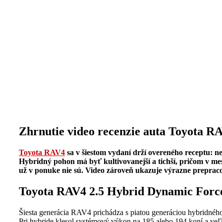
Zhrnutie video recenzie auta Toyota 
Toyota RAV4
sa v šiestom vydaní drží overeného receptu: ne
Hybridný pohon má byť kultivovanejší a tichší, pričom v mest
už v ponuke nie sú. Video zároveň ukazuje výrazne prepracova
Toyota RAV4 2.5 Hybrid Dynamic Forc
Šiesta generácia RAV4 prichádza s piatou generáciou hybridného
Pri hybride klesol systémový výkon na 185 alebo 194 koní a veľk