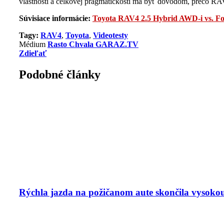
vlastností a celkovej pragmatickosti má byť dôvodom, prečo RAV4
Súvisiace informácie:
Toyota RAV4 2.5 Hybrid AWD-i vs. F
Tagy:
RAV4
,
Toyota
,
Videotesty
Médium
Rasto Chvala GARAZ.TV
Zdieľať
Podobné články
Rýchla jazda na požičanom aute skončila vysoko