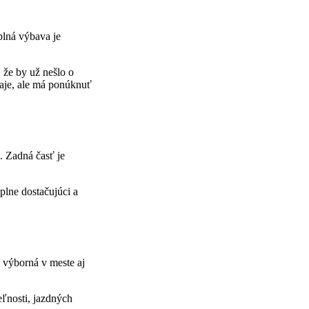
plná výbava je
že by už nešlo o
raje, ale má ponúknuť
. Zadná časť je
lne dostačujúci a
 výborná v meste aj
eľnosti, jazdných