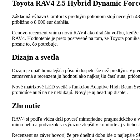
Toyota RAV4 2.5 Hybrid Dynamic Forc
Základná výbava Comfort s predným pohonom stojí necelých 43 0
približne o 8 000 eur drahšia.
Cenovo recenzent vníma novú RAV4 ako drahšiu voľbu, keďže po
RAV4. Hodnotenie je preto postavené na tom, že Toyota ponúka v
presne to, čo potrebuje.
Dizajn a svetlá
Dizajn je opäť hranatejší a pôsobí dospelejšie než predtým. Vp
zatmavená a recenzent ju hodnotí ako najkrajšiu časť auta, pričo
Nové matrixové LED svetlá s funkciou Adaptive High Beam Syste
protiidúce autá na ne neblikajú. Nový je aj head-up displej.
Zhrnutie
RAV4 si podľa videa drží povesť mimoriadne pragmatického a v
mimo neho a podvozok sa výrazne zlepšil v komforte aj v tichosti
Recenzent na záver hovorí, že pre dnešnú dobu ide o najlepšie SU