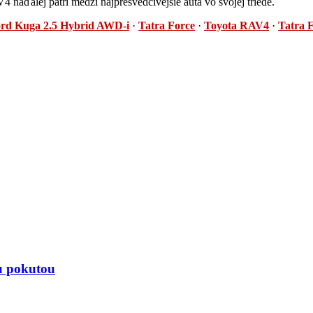
 naďalej patrí medzi najpresvedčivejšie autá vo svojej triede.
ord Kuga 2.5 Hybrid AWD-i
·
Tatra Force
·
Toyota RAV4
·
Tatra 
u pokutou