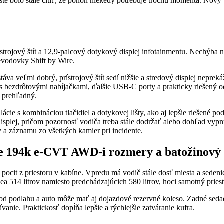
te bolo stále cítiť, že pohon niekedy potrebuje trochu momenta. Nový t
ístrojový štít a 12,9-palcový dotykový displej infotainmentu. Nechýba 
evodovky Shift by Wire.
va veľmi dobrý, prístrojový štít sedí nižšie a stredový displej neprek
 s bezdrôtovými nabíjačkami, ďalšie USB-C porty a prakticky riešený od
e prehľadný.
ácie s kombináciou tlačidiel a dotykovej lišty, ako aj lepšie riešené po
 displej, pričom pozornosť vodiča treba stále dodržať alebo dohľad vy
 a záznamu zo všetkých kamier pri incidente.
 194k e-CVT AWD-i rozmery a batožinový 
pocit z priestoru v kabíne. Vpredu má vodič stále dosť miesta a seden
ea 514 litrov namiesto predchádzajúcich 580 litrov, hoci samotný prie
pod podlahu a auto môže mať aj dojazdové rezervné koleso. Zadné seda
nie. Praktickosť dopĺňa lepšie a rýchlejšie zatváranie kufra.