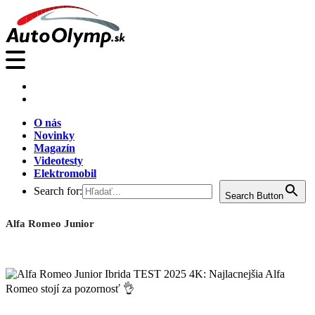
O nás
Novinky
Magazín
Videotesty
Elektromobil
Search for:
Search Button
Alfa Romeo Junior