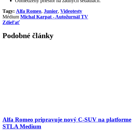
Obmedzený priestor na zadných sedadlách.
Tagy:
Alfa Romeo
,
Junior
,
Videotesty
Médium
Michal Karpat - Autožurnál TV
Zdieľať
Podobné články
Alfa Romeo pripravuje nový C-SUV na platforme
STLA Medium