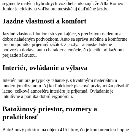
segmente malých hybridných vozidiel a ukazujú, že Alfa Romeo
Junior je efektívna voľba pre mestské aj diaľničné jazdy.
Jazdné vlastnosti a komfort
Jazdné vlastnosti Juniora sú vynikajúce, s precíznym riadením a
dobre naladeným podvozkom. Auto sa správa stabilne a komfortne,
pričom ponúka príjemný zážitok z jazdy. Talianske ladenie
podvozka dodáva autu charakter a emócie, čo je cítiť pri každom
prejazde zákrutou.
Interiér, ovládanie a výbava
Interiér Juniora je typicky taliansky, s kvalitnými materiálmi a
moderným dizajnom. Aj keď niektoré plastové prvky môžu pôsobiť
lacno, celková atmosféra interiéru je príjemná. Ovládanie je
intuitívne a ponúka dobrú ergonómiu.
Batožinový priestor, rozmery a
praktickosť
Batožinový priestor má objem 415 litrov, čo je konkurencieschopné