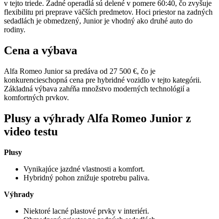
v tejto triede. Zadné operadlá sú delené v pomere 60:40, čo zvyšuje
flexibilitu pri preprave väčších predmetov. Hoci priestor na zadných
sedadlách je obmedzený, Junior je vhodný ako druhé auto do
rodiny.
Cena a výbava
Alfa Romeo Junior sa predáva od 27 500 €, čo je
konkurencieschopná cena pre hybridné vozidlo v tejto kategórii.
Základná výbava zahŕňa množstvo moderných technológií a
komfortných prvkov.
Plusy a výhrady Alfa Romeo Junior z
video testu
Plusy
Vynikajúce jazdné vlastnosti a komfort.
Hybridný pohon znižuje spotrebu paliva.
Výhrady
Niektoré lacné plastové prvky v interiéri.