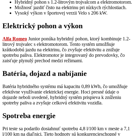
Hybridný pohon s 1.2-litrovým trojvalcom a elektromotorom.
Možnosť jazdiť čisto na elektrinu pri nízkych rýchlostiach.
Vysoký výkon v športovej verzii Velo s 206 kW.
Elektrický pohon a výkon
Alfa Romeo
Junior ponúka hybridný pohon, ktorý kombinuje 1.2-
litrový trojvalec s elektromotorom. Tento systém umožňuje
krátkodobú jazdu na elektrinu, čo zvyšuje efektivitu a znižuje
spotrebu paliva. Elektromotor je integrovaný do prevodovky, čo
zaisťuje plynulý prechod medzi režimami.
Batéria, dojazd a nabíjanie
Batéria hybridného systému má kapacitu 0,89 kWh, čo umožňuje
efektívne využívanie elektrickej energie. Hoci presné údaje o
dojazde neboli uvedené, hybridný systém prispieva k zníženiu
spotreby paliva a zvyšuje celkovú efektivitu vozidla.
Spotreba energie
Pri teste sa podarilo dosiahnuť spotrebu 4,8 l/100 km v meste a 7,1
l/100 km na diaľnici. Tieto hodnoty sú konkurencieschopné v