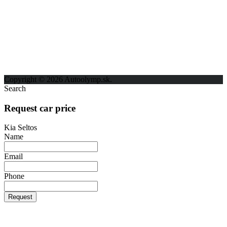
ODKAZY
Možnosti reklamy
Kontakt
Ochrana osobných údajov
Copyright © 2026 Autoolymp.sk.
Search
Request car price
Kia Seltos
Name
Email
Phone
Request