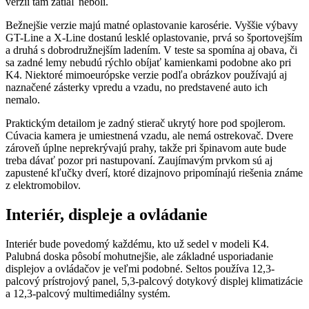
verzii tam zatiaľ neboli.
Bežnejšie verzie majú matné oplastovanie karosérie. Vyššie výbavy
GT-Line a X-Line dostanú lesklé oplastovanie, prvá so športovejším
a druhá s dobrodružnejším ladením. V teste sa spomína aj obava, či
sa zadné lemy nebudú rýchlo obíjať kamienkami podobne ako pri
K4. Niektoré mimoeurópske verzie podľa obrázkov používajú aj
naznačené zásterky vpredu a vzadu, no predstavené auto ich
nemalo.
Praktickým detailom je zadný stierač ukrytý hore pod spojlerom.
Cúvacia kamera je umiestnená vzadu, ale nemá ostrekovač. Dvere
zároveň úplne neprekrývajú prahy, takže pri špinavom aute bude
treba dávať pozor pri nastupovaní. Zaujímavým prvkom sú aj
zapustené kľučky dverí, ktoré dizajnovo pripomínajú riešenia známe
z elektromobilov.
Interiér, displeje a ovládanie
Interiér bude povedomý každému, kto už sedel v modeli K4.
Palubná doska pôsobí mohutnejšie, ale základné usporiadanie
displejov a ovládačov je veľmi podobné. Seltos používa 12,3-
palcový prístrojový panel, 5,3-palcový dotykový displej klimatizácie
a 12,3-palcový multimediálny systém.