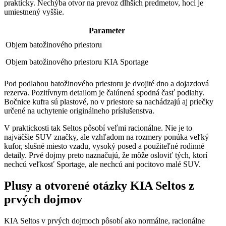
prakticky. Nechýba otvor na prevoz dlhších predmetov, hoci je
umiestnený vyššie.
Parameter
Objem batožinového priestoru
Objem batožinového priestoru KIA Sportage
Pod podlahou batožinového priestoru je dvojité dno a dojazdová
rezerva. Pozitívnym detailom je čalúnená spodná časť podlahy.
Bočnice kufra sú plastové, no v priestore sa nachádzajú aj priečky
určené na uchytenie originálneho príslušenstva.
V praktickosti tak Seltos pôsobí veľmi racionálne. Nie je to
najväčšie SUV značky, ale vzhľadom na rozmery ponúka veľký
kufor, slušné miesto vzadu, vysoký posed a použiteľné rodinné
detaily. Prvé dojmy preto naznačujú, že môže osloviť tých, ktorí
nechcú veľkosť Sportage, ale nechcú ani pocitovo malé SUV.
Plusy a otvorené otázky KIA Seltos z
prvých dojmov
KIA Seltos v prvých dojmoch pôsobí ako normálne, racionálne