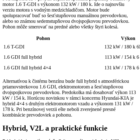
motor 1.6 T-GDI s výkonom 132 kW / 180 k. Ide o najnovšiu
verziu motora s vodným medzichladičom. Motor bude
spolupracovať buď so šesťstupňovou manuálnou prevodovkou,
alebo so známou sedemstupňovou dvojspojkovou prevodovkou.
Pohon môže smerovať na predné alebo všetky štyri kolesá.
Pohon
Výkon
1.6 T-GDI
132 kW / 180 k
6
1.6 GDI full hybrid
113 kW / 154 k
6
1.6 GDI full hybrid 4×4
131 kW / 178 k
6
Alternatívou k čistému benzínu bude full hybrid s atmosférickou
priamovstrekovou 1.6 GDI, elektromotorom a šesťstupňovou
dvojspojkovou prevodovkou. Predokolka má dosahovať výkon 113
kW / 154 k. Horúcou novinkou v rámci koncernu Hyundai-KIA je
hybrid 4×4 s druhým elektromotorom vzadu a výkonom 131 kW /
178 k. Pri benzínovej verzii ešte neboli zverejnené presné
kombinácie prevodoviek a pohonu.
Hybrid, V2L a praktické funkcie