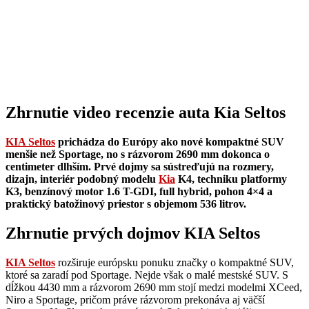
Zhrnutie video recenzie auta Kia Seltos
KIA Seltos
prichádza do Európy ako nové kompaktné SUV
menšie než Sportage, no s rázvorom 2690 mm dokonca o
centimeter dlhším. Prvé dojmy sa sústreďujú na rozmery,
dizajn, interiér podobný modelu
Kia
K4, techniku platformy
K3, benzínový motor 1.6 T-GDI, full hybrid, pohon 4×4 a
praktický batožinový priestor s objemom 536 litrov.
Zhrnutie prvých dojmov KIA Seltos
KIA Seltos
rozširuje európsku ponuku značky o kompaktné SUV,
ktoré sa zaradí pod Sportage. Nejde však o malé mestské SUV. S
dĺžkou 4430 mm a rázvorom 2690 mm stojí medzi modelmi XCeed,
Niro a Sportage, pričom práve rázvorom prekonáva aj väčší