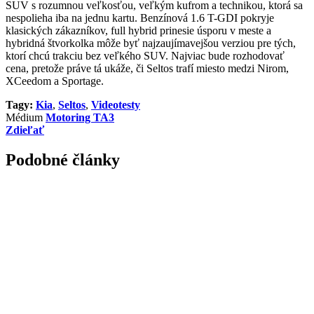
SUV s rozumnou veľkosťou, veľkým kufrom a technikou, ktorá sa
nespolieha iba na jednu kartu. Benzínová 1.6 T-GDI pokryje
klasických zákazníkov, full hybrid prinesie úsporu v meste a
hybridná štvorkolka môže byť najzaujímavejšou verziou pre tých,
ktorí chcú trakciu bez veľkého SUV. Najviac bude rozhodovať
cena, pretože práve tá ukáže, či Seltos trafí miesto medzi Nirom,
XCeedom a Sportage.
Tagy:
Kia
,
Seltos
,
Videotesty
Médium
Motoring TA3
Zdieľať
Podobné články