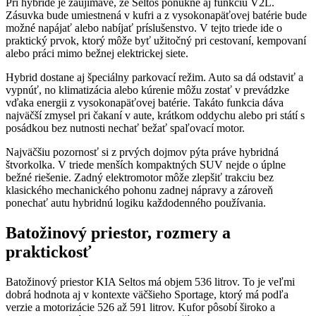
Pri hybride je zaujímavé, že Seltos ponúkne aj funkciu V2L.
Zásuvka bude umiestnená v kufri a z vysokonapäťovej batérie bude
možné napájať alebo nabíjať príslušenstvo. V tejto triede ide o
praktický prvok, ktorý môže byť užitočný pri cestovaní, kempovaní
alebo práci mimo bežnej elektrickej siete.
Hybrid dostane aj špeciálny parkovací režim. Auto sa dá odstaviť a
vypnúť, no klimatizácia alebo kúrenie môžu zostať v prevádzke
vďaka energii z vysokonapäťovej batérie. Takáto funkcia dáva
najväčší zmysel pri čakaní v aute, krátkom oddychu alebo pri státí s
posádkou bez nutnosti nechať bežať spaľovací motor.
Najväčšiu pozornosť si z prvých dojmov pýta práve hybridná
štvorkolka. V triede menších kompaktných SUV nejde o úplne
bežné riešenie. Zadný elektromotor môže zlepšiť trakciu bez
klasického mechanického pohonu zadnej nápravy a zároveň
ponechať autu hybridnú logiku každodenného používania.
Batožinový priestor, rozmery a
praktickosť
Batožinový priestor KIA Seltos má objem 536 litrov. To je veľmi
dobrá hodnota aj v kontexte väčšieho Sportage, ktorý má podľa
verzie a motorizácie 526 až 591 litrov. Kufor pôsobí široko a