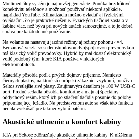
Multimediálny systém je najnovšej generácie. Ponúka bezdrôtovú
konektivitu telefónov a možnosť používať niektoré aplikácie,
napríklad YouTube. Klimatizáciu možno ovládať aj fyzickými
ovládačmi, čo je praktické riešenie. Fyzických tlačidiel zostalo v
kabíne viac, než býva pri nových autách samozrejmé, a to je dobrá
správa pre každodenné používanie.
Na volante sa nastavujú jazdné režimy aj režimy pohonu 4×4.
Benzínová verzia so sedemstupňovou dvojspojkovou prevodovkou
má klasický volič prevodovky. Hybrid by mal dostať elektronický
volič podobný tým, ktoré KIA používa v niektorých
elektromobiloch.
Materiály pôsobia podľa prvých dojmov príjemne. Namiesto
čiernych plastov, na ktoré sú európski zákazníci zvyknutí, používa
Seltos svetlejšie sivé plasty. Zaujímavým detailom je 100 W USB-C
port. Predné sedadlá pôsobia komfortne a majú aj špeciálny
oddychový režim, ktorý ich po stlačení tlačidla posunie do polohy
pripomínajúcej ležadlo. Na predstavenom aute sa však táto funkcia
nedala vyskúšať pre takmer vybitú batériu.
Akustické utlmenie a komfort kabíny
KIA pri Seltose zdôrazňuje akustické utlmenie kabíny. K nižšiemu