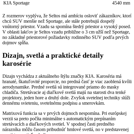
KIA Sportage
4540 mm
Z rozmerov vyplýva, že Seltos má ambíciu osloviť zákazníkov, ktorí
chcú SUV menšie než Sportage, ale stále potrebujú dospelý
vnútorný priestor. Vzadu sa spomína štedrý priestor a vysoký posed.
V oblasti lakťov je Seltos vzadu približne o 3 cm užší než Sportage,
no základné priestorové požiadavky rodinného SUV podľa prvých
dojmov spĺňa.
Dizajn, svetlá a praktické detaily
karosérie
Dizajn vychádza z aktuálneho štýlu značky KIA. Karoséria má
hranaté, škatuľovité proporcie, no predná časť je viac zaoblená kvôli
aerodynamike. Predné svetlá sú integrované priamo do masky
chladiča. Stretávacie aj diaľkové svetlá majú na starosti dva tenké
projektory, jeden hore a druhý dole. Zvyšok svetelnej techniky slúži
dennému svieteniu, svetelnému podpisu a smerovkám.
Matrixová funkcia sa v prvých dojmoch nespomína. Pri európskej
verzii sa preto počíta minimálne s automatickým prepínaním
stretávacích a diaľkových svetiel. V spodnej časti predného
nárazníka môžu časom pribudnúť hmlové svetlá, no v predstavenej