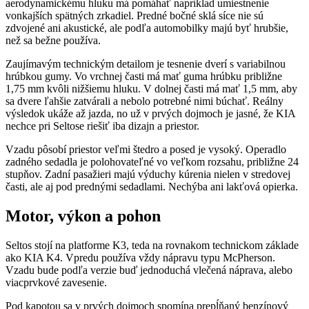
aerodynamickému hluku má pomáhať napríklad umiestnenie
vonkajších spätných zrkadiel. Predné bočné sklá síce nie sú
zdvojené ani akustické, ale podľa automobilky majú byť hrubšie,
než sa bežne používa.
Zaujímavým technickým detailom je tesnenie dverí s variabilnou
hrúbkou gumy. Vo vrchnej časti má mať guma hrúbku približne
1,75 mm kvôli nižšiemu hluku. V dolnej časti má mať 1,5 mm, aby
sa dvere ľahšie zatvárali a nebolo potrebné nimi búchať. Reálny
výsledok ukáže až jazda, no už v prvých dojmoch je jasné, že KIA
nechce pri Seltose riešiť iba dizajn a priestor.
Vzadu pôsobí priestor veľmi štedro a posed je vysoký. Operadlo
zadného sedadla je polohovateľné vo veľkom rozsahu, približne 24
stupňov. Zadní pasažieri majú výduchy kúrenia nielen v stredovej
časti, ale aj pod prednými sedadlami. Nechýba ani lakťová opierka.
Motor, výkon a pohon
Seltos stojí na platforme K3, teda na rovnakom technickom základe
ako KIA K4. Vpredu používa vždy nápravu typu McPherson.
Vzadu bude podľa verzie buď jednoduchá vlečená náprava, alebo
viacprvkové zavesenie.
Pod kapotou sa v prvých dojmoch spomína prepĺňaný benzínový