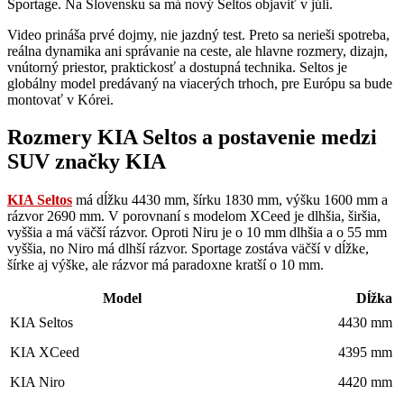
Sportage. Na Slovensku sa má nový Seltos objaviť v júli.
Video prináša prvé dojmy, nie jazdný test. Preto sa nerieši spotreba,
reálna dynamika ani správanie na ceste, ale hlavne rozmery, dizajn,
vnútorný priestor, praktickosť a dostupná technika. Seltos je
globálny model predávaný na viacerých trhoch, pre Európu sa bude
montovať v Kórei.
Rozmery KIA Seltos a postavenie medzi
SUV značky KIA
KIA Seltos
má dĺžku 4430 mm, šírku 1830 mm, výšku 1600 mm a
rázvor 2690 mm. V porovnaní s modelom XCeed je dlhšia, širšia,
vyššia a má väčší rázvor. Oproti Niru je o 10 mm dlhšia a o 55 mm
vyššia, no Niro má dlhší rázvor. Sportage zostáva väčší v dĺžke,
šírke aj výške, ale rázvor má paradoxne kratší o 10 mm.
Model
Dĺžka
KIA Seltos
4430 mm
KIA XCeed
4395 mm
KIA Niro
4420 mm