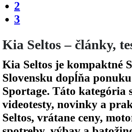
2
3
Kia Seltos – články, te
Kia Seltos je kompaktné 
Slovensku dopĺňa ponuku
Sportage. Táto kategória s
videotesty, novinky a pra
Seltos, vrátane ceny, mo
spotreby, výbav a batožin