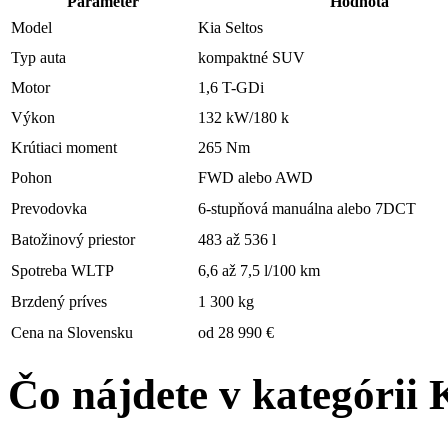
Parameter
Hodnota
Model
Kia Seltos
Typ auta
kompaktné SUV
Motor
1,6 T-GDi
Výkon
132 kW/180 k
Krútiaci moment
265 Nm
Pohon
FWD alebo AWD
Prevodovka
6-stupňová manuálna alebo 7DCT
Batožinový priestor
483 až 536 l
Spotreba WLTP
6,6 až 7,5 l/100 km
Brzdený príves
1 300 kg
Cena na Slovensku
od 28 990 €
Čo nájdete v kategórii 