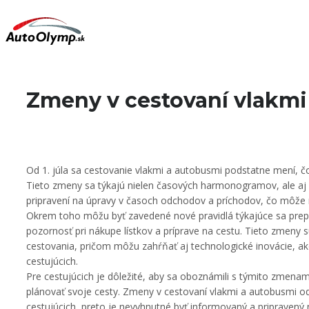
O
Novinky
Magazín
Vi
nás
Zmeny v cestovaní vlakmi 
Od 1. júla sa cestovanie vlakmi a autobusmi podstatne mení,
Tieto zmeny sa týkajú nielen časových harmonogramov, ale aj n
pripravení na úpravy v časoch odchodov a príchodov, čo môže m
Okrem toho môžu byť zavedené nové pravidlá týkajúce sa prep
pozornosť pri nákupe lístkov a príprave na cestu. Tieto zmeny 
cestovania, pričom môžu zahŕňať aj technologické inovácie, ako
cestujúcich.
Pre cestujúcich je dôležité, aby sa oboznámili s týmito zmena
plánovať svoje cesty. Zmeny v cestovaní vlakmi a autobusmi 
cestujúcich, preto je nevyhnutné byť informovaný a pripravený