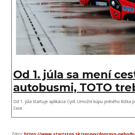
Od 1. júla sa mení ce
autobusmi, TOTO tre
Od 1. júla štartuje aplikácia Cyril. Umožní kúpu jedného líst
čase.
Zdroj:
https://www.startstop.sk/spravy/doprava-nehody/