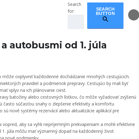
Search
SEARCH
for:
BUTTON
deotesty
Elektromobil
a autobusmi od 1. júla
 čo môže ovplyvniť každodenné dochádzanie mnohých cestujúcich.
iektorých pravidiel a podmienok prepravy. Cestujúci by mali byť
ať vplyv na ich plánovanie ciest.
ravy batožiny alebo cestovných lístkov, čo môže vyžadovať zvýšenú
sú často súčasťou snahy o zlepšenie efektivity a komfortu
 sú nové systémy rezervácií alebo aktualizácie aplikácií pre
mi vopred, aby sa vyhli nepríjemným prekvapeniam a mohli efektívne
od 1. júla môžu mať významný dopad na každodenný život
 na nové podmienky.