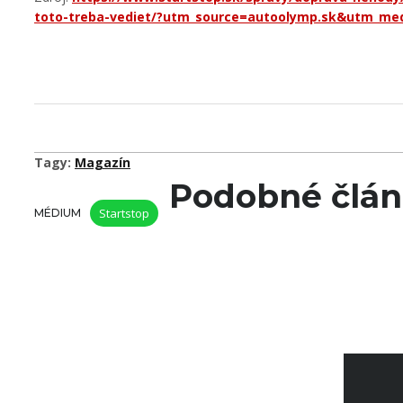
toto-treba-vediet/?utm_source=autoolymp.sk&utm_med
Tagy:
Magazín
Podobné člá
Startstop
MÉDIUM