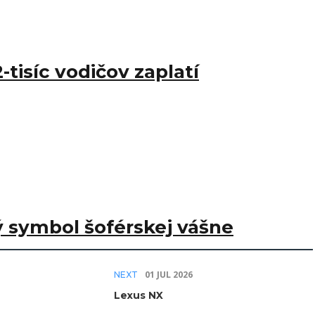
-tisíc vodičov zaplatí
 symbol šoférskej vášne
01 JÚL 2026
NEXT
Lexus NX