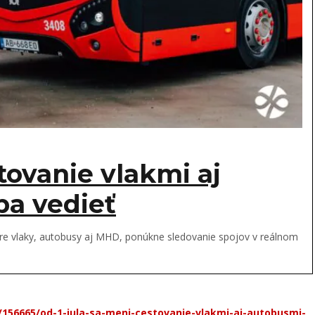
stovanie vlakmi aj
ba vedieť
ka pre vlaky, autobusy aj MHD, ponúkne sledovanie spojov v reálnom
156665/od-1-jula-sa-meni-cestovanie-vlakmi-aj-autobusmi-