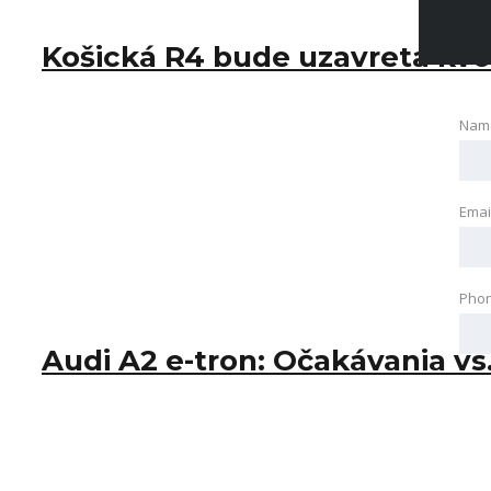
Košická R4 bude uzavretá kvô
Nam
Emai
Pho
Audi A2 e-tron: Očakávania vs.