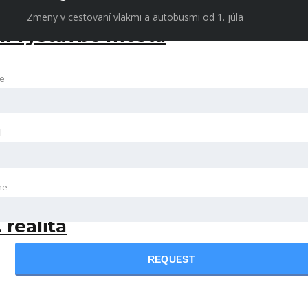
Zmeny v cestovaní vlakmi a autobusmi od 1. júla
li výstavbe mosta
e
l
ne
 realita
REQUEST