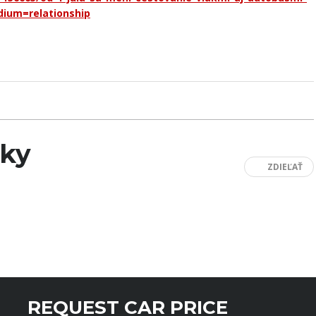
ium=relationship
nky
ZDIEĽAŤ
REQUEST CAR PRICE