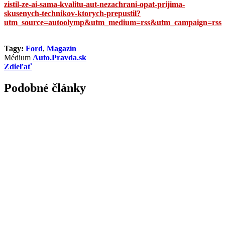
zistil-ze-ai-sama-kvalitu-aut-nezachrani-opat-prijima-
skusenych-technikov-ktorych-prepustil?
utm_source=autoolymp&utm_medium=rss&utm_campaign=rss
Tagy:
Ford
,
Magazín
Médium
Auto.Pravda.sk
Zdieľať
Podobné články