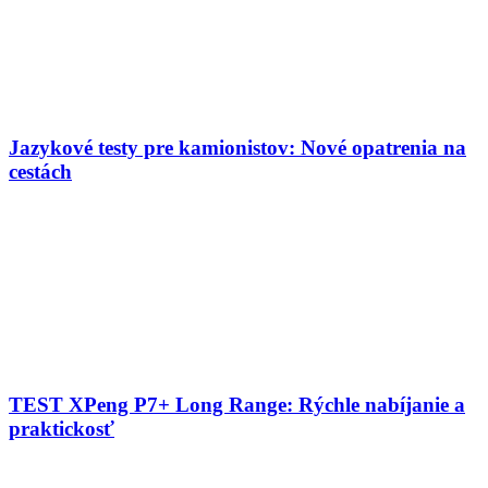
Jazykové testy pre kamionistov: Nové opatrenia na
cestách
TEST XPeng P7+ Long Range: Rýchle nabíjanie a
praktickosť