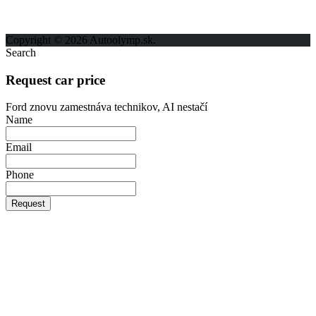
Kontakt
Ochrana osobných údajov
Copyright © 2026 Autoolymp.sk.
Search
Request car price
Ford znovu zamestnáva technikov, AI nestačí
Name
Email
Phone
Request