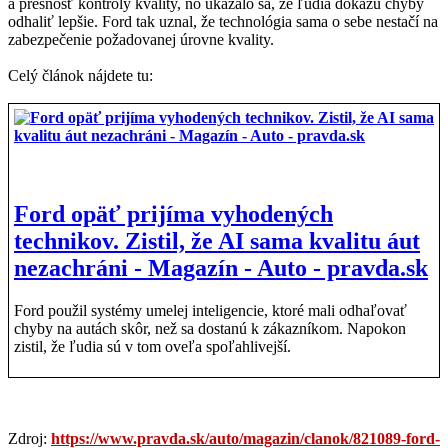
a presnosť kontroly kvality, no ukázalo sa, že ľudia dokážu chyby
odhaliť lepšie. Ford tak uznal, že technológia sama o sebe nestačí na
zabezpečenie požadovanej úrovne kvality.
Celý článok nájdete tu:
Ford opäť prijíma vyhodených
technikov. Zistil, že AI sama kvalitu áut
nezachráni - Magazín - Auto - pravda.sk
Ford použil systémy umelej inteligencie, ktoré mali odhaľovať
chyby na autách skôr, než sa dostanú k zákazníkom. Napokon
zistil, že ľudia sú v tom oveľa spoľahlivejší.
Zdroj:
https://www.pravda.sk/auto/magazin/clanok/821089-ford-