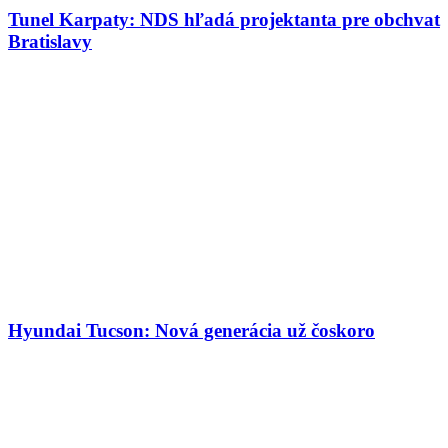
Tunel Karpaty: NDS hľadá projektanta pre obchvat
Bratislavy
Hyundai Tucson: Nová generácia už čoskoro