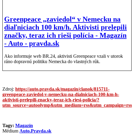
Greenpeace „zaviedol“ v Nemecku na
diaľniciach 100 km/h. Aktivisti prelepili
značky, teraz ich rieši polícia - Magazín
- Auto - pravda.sk
Ako informuje web BR.24, aktivisti Greenpeace vzali v utorok
ráno dopravnú politiku Nemecka do vlastných rúk.
Zdroj:
https://auto.pravda.sk/magazin/clanok/815711-
greenpeace-zaviedol-v-nemecku-na-dialniciach-100-km-h-
aktivisti-prelepili-znacky-teraz-ich-riesi-policia/?
utm_source=autoolymp&utm_medium=rss&utm_campaign=rss
Tagy:
Magazín
Médium
Auto.Pravda.sk