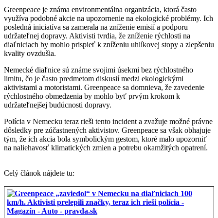
Greenpeace je známa environmentálna organizácia, ktorá často
využíva podobné akcie na upozornenie na ekologické problémy. Ich
posledná iniciatíva sa zamerala na zníženie emisií a podporu
udržateľnej dopravy. Aktivisti tvrdia, že zníženie rýchlosti na
diaľniciach by mohlo prispieť k zníženiu uhlíkovej stopy a zlepšeniu
kvality ovzdušia.
Nemecké diaľnice sú známe svojimi úsekmi bez rýchlostného
limitu, čo je často predmetom diskusií medzi ekologickými
aktivistami a motoristami. Greenpeace sa domnieva, že zavedenie
rýchlostného obmedzenia by mohlo byť prvým krokom k
udržateľnejšej budúcnosti dopravy.
Polícia v Nemecku teraz rieši tento incident a zvažuje možné právne
dôsledky pre zúčastnených aktivistov. Greenpeace sa však obhajuje
tým, že ich akcia bola symbolickým gestom, ktoré malo upozorniť
na naliehavosť klimatických zmien a potrebu okamžitých opatrení.
Celý článok nájdete tu: