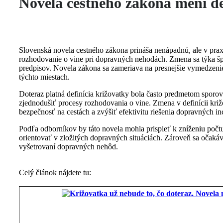
Novela cestného zákona mení de
Slovenská novela cestného zákona prináša nenápadnú, ale v pr
rozhodovanie o vine pri dopravných nehodách. Zmena sa týka špec
predpisov. Novela zákona sa zameriava na presnejšie vymedzeni
týchto miestach.
Doteraz platná definícia križovatky bola často predmetom sporov
zjednodušiť procesy rozhodovania o vine. Zmena v definícii križo
bezpečnosť na cestách a zvýšiť efektivitu riešenia dopravných in
Podľa odborníkov by táto novela mohla prispieť k zníženiu počt
orientovať v zložitých dopravných situáciách. Zároveň sa očaká
vyšetrovaní dopravných nehôd.
Celý článok nájdete tu: