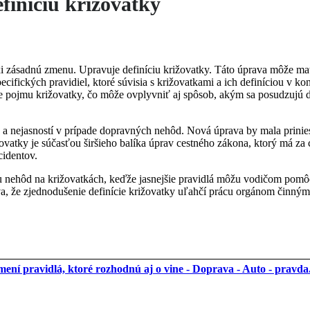
finíciu križovatky
axi zásadnú zmenu. Upravuje definíciu križovatky. Táto úprava môže 
ifických pravidiel, ktoré súvisia s križovatkami a ich definíciou v k
e pojmu križovatky, čo môže ovplyvniť aj spôsob, akým sa posudzujú
 a nejasností v prípade dopravných nehôd. Nová úprava by mala priniesť
vatky je súčasťou širšieho balíka úprav cestného zákona, ktorý má za c
cidentov.
u nehôd na križovatkách, keďže jasnejšie pravidlá môžu vodičom pomôc
va, že zjednodušenie definície križovatky uľahčí prácu orgánom činným