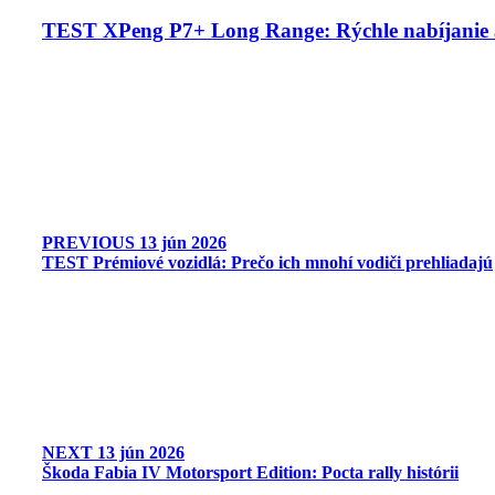
TEST XPeng P7+ Long Range: Rýchle nabíjanie 
PREVIOUS
13 jún 2026
TEST Prémiové vozidlá: Prečo ich mnohí vodiči prehliadajú
NEXT
13 jún 2026
Škoda Fabia IV Motorsport Edition: Pocta rally histórii