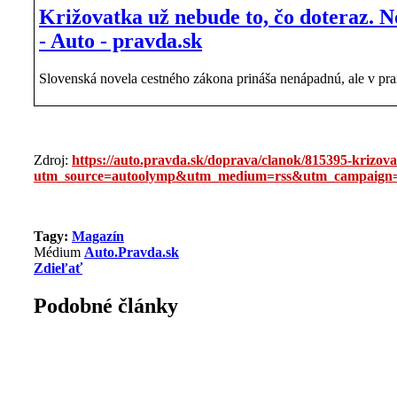
Križovatka už nebude to, čo doteraz. N
- Auto - pravda.sk
Slovenská novela cestného zákona prináša nenápadnú, ale v pra
Zdroj:
https://auto.pravda.sk/doprava/clanok/815395-krizova
utm_source=autoolymp&utm_medium=rss&utm_campaign=
Tagy:
Magazín
Médium
Auto.Pravda.sk
Zdieľať
Podobné články