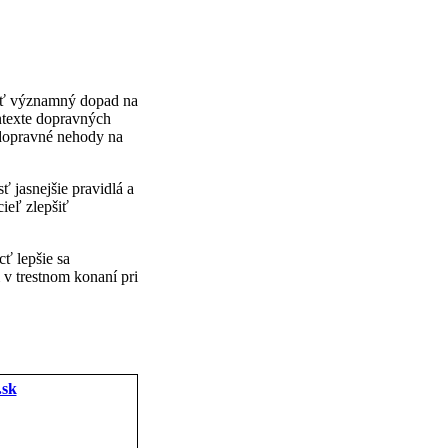
mať významný dopad na
ontexte dopravných
 dopravné nehody na
 jasnejšie pravidlá a
ieľ zlepšiť
ť lepšie sa
 v trestnom konaní pri