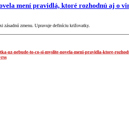
ovela mení pravidlá, ktoré rozhodnú aj o vi
xi zásadnú zmenu. Upravuje definíciu križovatky.
tka-uz-nebude-to-co-si-myslite-novela-meni-pravidla-ktore-rozhod
rss