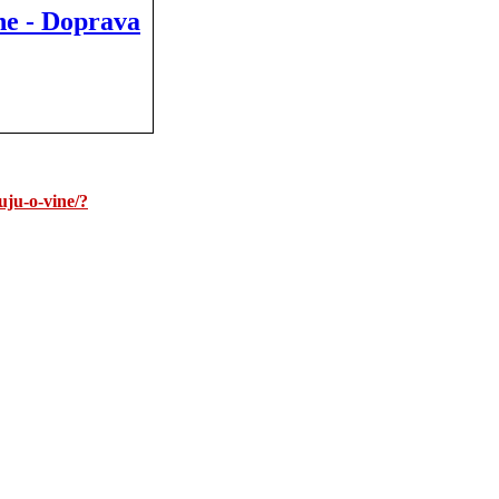
ne - Doprava
uju-o-vine/?