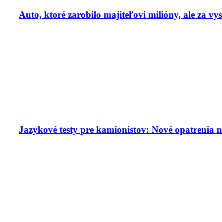
Auto, ktoré zarobilo majiteľovi milióny, ale za v
Jazykové testy pre kamionistov: Nové opatrenia n