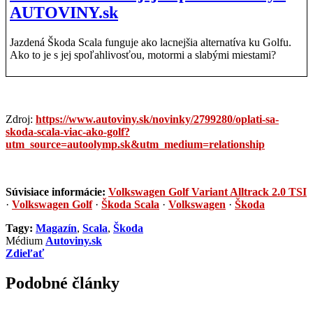
AUTOVINY.sk
Jazdená Škoda Scala funguje ako lacnejšia alternatíva ku Golfu.
Ako to je s jej spoľahlivosťou, motormi a slabými miestami?
Zdroj:
https://www.autoviny.sk/novinky/2799280/oplati-sa-
skoda-scala-viac-ako-golf?
utm_source=autoolymp.sk&utm_medium=relationship
Súvisiace informácie:
Volkswagen Golf Variant Alltrack 2.0 TSI
·
Volkswagen Golf
·
Škoda Scala
·
Volkswagen
·
Škoda
Tagy:
Magazín
,
Scala
,
Škoda
Médium
Autoviny.sk
Zdieľať
Podobné články