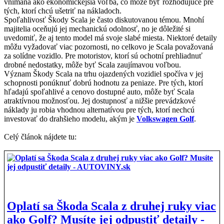
vnímaná ako ekonomickejšia voľba, čo môže byť rozhodujúce pre
tých, ktorí chcú ušetriť na nákladoch.
Spoľahlivosť Škody Scala je často diskutovanou témou. Mnohí
majitelia oceňujú jej mechanickú odolnosť, no je dôležité si
uvedomiť, že aj tento model má svoje slabé miesta. Niektoré detaily
môžu vyžadovať viac pozornosti, no celkovo je Scala považovaná
za solídne vozidlo. Pre motoristov, ktorí sú ochotní prehliadnuť
drobné nedostatky, môže byť Scala zaujímavou voľbou.
Význam Škody Scala na trhu ojazdených vozidiel spočíva v jej
schopnosti ponúknuť dobrú hodnotu za peniaze. Pre tých, ktorí
hľadajú spoľahlivé a cenovo dostupné auto, môže byť Scala
atraktívnou možnosťou. Jej dostupnosť a nižšie prevádzkové
náklady ju robia vhodnou alternatívou pre tých, ktorí nechcú
investovať do drahšieho modelu, akým je
Volkswagen Golf
.
Celý článok nájdete tu:
Oplatí sa Škoda Scala z druhej ruky viac
ako Golf? Musíte jej odpustiť detaily -