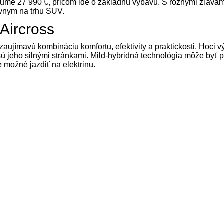
sume 27 990 €, pričom ide o základnú výbavu. S rôznymi zľavam
ívnym na trhu SUV.
Aircross
aujímavú kombináciu komfortu, efektivity a praktickosti. Hoci v
 sú jeho silnými stránkami. Mild-hybridná technológia môže byť p
 možné jazdiť na elektrinu.