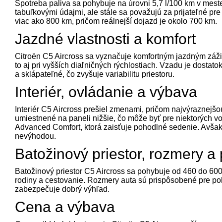
Spotreba paliva sa pohybuje na úrovni 5,7 l/100 km v meste
tabuľkovými údajmi, ale stále sa považujú za prijateľné pr
viac ako 800 km, pričom reálnejší dojazd je okolo 700 km.
Jazdné vlastnosti a komfort
Citroën C5 Aircross sa vyznačuje komfortným jazdným zážitko
to aj pri vyšších diaľničných rýchlostiach. Vzadu je dosta
a sklápateľné, čo zvyšuje variabilitu priestoru.
Interiér, ovládanie a výbava
Interiér C5 Aircross prešiel zmenami, pričom najvýraznejšo
umiestnené na paneli nižšie, čo môže byť pre niektorých 
Advanced Comfort, ktorá zaisťuje pohodlné sedenie. Avšak
nevýhodou.
Batožinový priestor, rozmery a 
Batožinový priestor C5 Aircross sa pohybuje od 460 do 600 l
rodiny a cestovanie. Rozmery auta sú prispôsobené pre p
zabezpečuje dobrý výhľad.
Cena a výbava