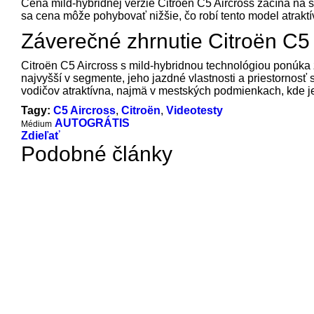
Cena mild-hybridnej verzie Citroën C5 Aircross začína na 
sa cena môže pohybovať nižšie, čo robí tento model atrakt
Záverečné zhrnutie Citroën C5 
Citroën C5 Aircross s mild-hybridnou technológiou ponúka z
najvyšší v segmente, jeho jazdné vlastnosti a priestornosť
vodičov atraktívna, najmä v mestských podmienkach, kde je
Tagy:
C5 Aircross
,
Citroën
,
Videotesty
AUTOGRÁTIS
Médium
Zdieľať
Podobné články