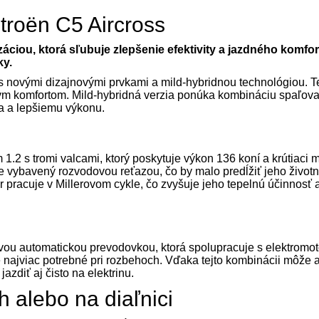
itroën C5 Aircross
ciou, ktorá sľubuje zlepšenie efektivity a jazdného komfor
ky.
l s novými dizajnovými prvkami a mild-hybridnou technológiou. 
dným komfortom. Mild-hybridná verzia ponúka kombináciu spaľov
va a lepšiemu výkonu.
1.2 s tromi valcami, ktorý poskytuje výkon 136 koní a krútiaci
 vybavený rozvodovou reťazou, čo by malo predĺžiť jeho životn
r pracuje v Millerovom cykle, čo zvyšuje jeho tepelnú účinnosť 
vou automatickou prevodovkou, ktorá spolupracuje s elektromo
 najviac potrebné pri rozbehoch. Vďaka tejto kombinácii môže a
azdiť aj čisto na elektrinu.
 alebo na diaľnici