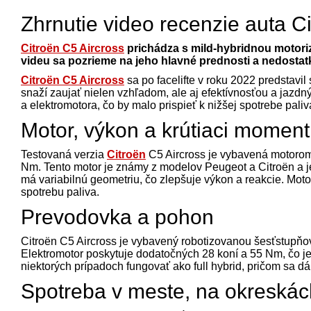
Zhrnutie video recenzie auta C
Citroën C5 Aircross
prichádza s mild-hybridnou motorizá
videu sa pozrieme na jeho hlavné prednosti a nedostat
Citroën C5 Aircross
sa po facelifte v roku 2022 predstavi
snaží zaujať nielen vzhľadom, ale aj efektívnosťou a jaz
a elektromotora, čo by malo prispieť k nižšej spotrebe pali
Motor, výkon a krútiaci moment
Testovaná verzia
Citroën
C5 Aircross je vybavená motorom 
Nm. Tento motor je známy z modelov Peugeot a Citroën a je
má variabilnú geometriu, čo zlepšuje výkon a reakcie. Moto
spotrebu paliva.
Prevodovka a pohon
Citroën C5 Aircross je vybavený robotizovanou šesťstupňo
Elektromotor poskytuje dodatočných 28 koní a 55 Nm, čo je
niektorých prípadoch fungovať ako full hybrid, pričom sa dá j
Spotreba v meste, na okreskách