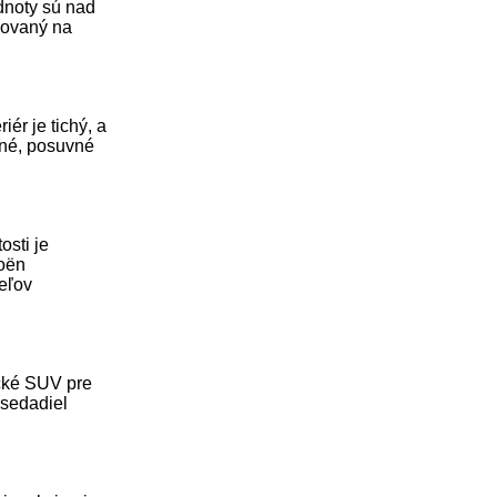
odnoty sú nad
adovaný na
ér je tichý, a
tné, posuvné
osti je
roën
eľov
ické SUV pre
 sedadiel