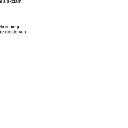
i a akciami
ýkon nie je
re niektorých