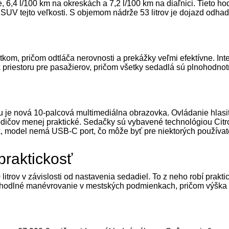
, 6,4 l/100 km na okreskách a 7,2 l/100 km na diaľnici. Tieto h
e SUV tejto veľkosti. S objemom nádrže 53 litrov je dojazd odh
m, pričom odtláča nerovnosti a prekážky veľmi efektívne. Interi
tok priestoru pre pasažierov, pričom všetky sedadlá sú plnohodno
u je nová 10-palcová multimediálna obrazovka. Ovládanie hlasit
vodičov menej praktické. Sedačky sú vybavené technológiou Cit
, model nemá USB-C port, čo môže byť pre niektorých používat
praktickosť
itrov v závislosti od nastavenia sedadiel. To z neho robí prakt
ohodlné manévrovanie v mestských podmienkach, pričom výška