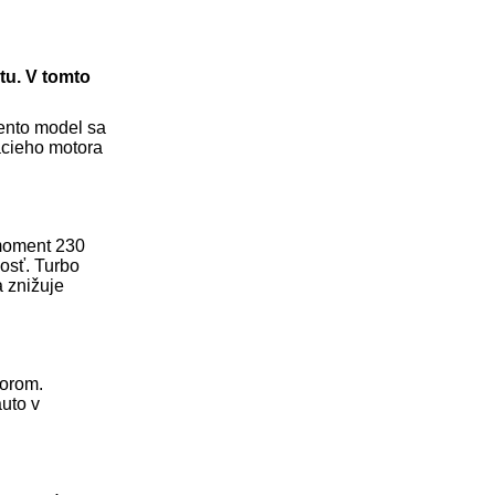
tu. V tomto
Tento model sa
acieho motora
 moment 230
osť. Turbo
a znižuje
torom.
uto v