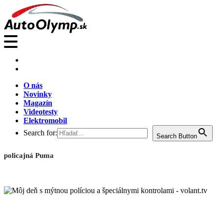
O nás
Novinky
Magazín
Videotesty
Elektromobil
Search for:
Search Button
policajná Puma