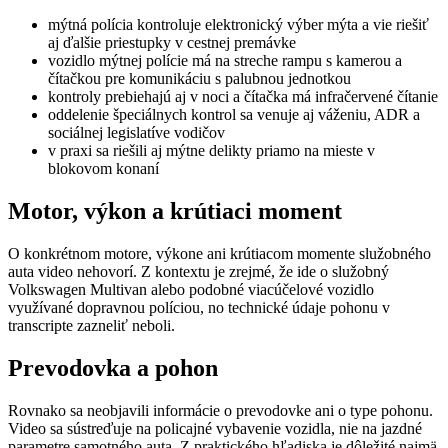
mýtná polícia kontroluje elektronický výber mýta a vie riešiť
aj ďalšie priestupky v cestnej premávke
vozidlo mýtnej polície má na streche rampu s kamerou a
čítačkou pre komunikáciu s palubnou jednotkou
kontroly prebiehajú aj v noci a čítačka má infračervené čítanie
oddelenie špeciálnych kontrol sa venuje aj váženiu, ADR a
sociálnej legislatíve vodičov
v praxi sa riešili aj mýtne delikty priamo na mieste v
blokovom konaní
Motor, výkon a krútiaci moment
O konkrétnom motore, výkone ani krútiacom momente služobného
auta video nehovorí. Z kontextu je zrejmé, že ide o služobný
Volkswagen Multivan alebo podobné viacúčelové vozidlo
využívané dopravnou políciou, no technické údaje pohonu v
transcripte zazneliť neboli.
Prevodovka a pohon
Rovnako sa neobjavili informácie o prevodovke ani o type pohonu.
Video sa sústreďuje na policajné vybavenie vozidla, nie na jazdné
parametre samotného auta. Z praktického hľadiska je dôležité najmä