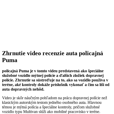
Zhrnutie video recenzie auta policajná
Puma
policajná Puma je v tomto videu predstavená ako špeciálne
služobné vozidlo mýtnej polície a ďalších zložiek dopravnej
polície. Zhrnutie sa sústreďuje na to, ako sa vozidlo používa v
teréne, aké kontroly dokáže príslušník vykonať a čím sa líši od
auta dopravných nehôd.
Video je skôr náučným pohľadom na prácu dopravnej polície než
klasickým autorským testom jedného osobného auta. Hlavnou
témou je mýtná polícia a špeciálne kontroly, pričom služobné
vozidlo typu Multivan slúži ako mobilné pracovisko v teréne.