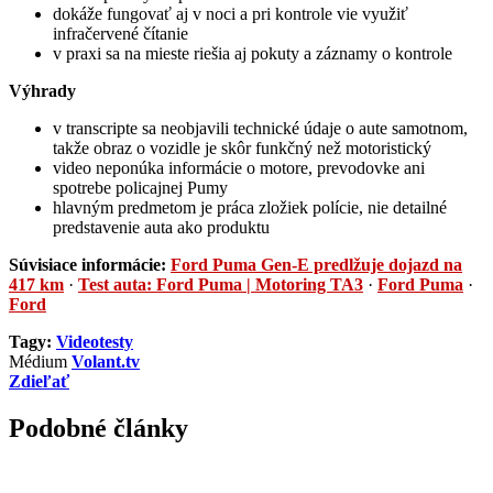
dokáže fungovať aj v noci a pri kontrole vie využiť
infračervené čítanie
v praxi sa na mieste riešia aj pokuty a záznamy o kontrole
Výhrady
v transcripte sa neobjavili technické údaje o aute samotnom,
takže obraz o vozidle je skôr funkčný než motoristický
video neponúka informácie o motore, prevodovke ani
spotrebe policajnej Pumy
hlavným predmetom je práca zložiek polície, nie detailné
predstavenie auta ako produktu
Súvisiace informácie:
Ford Puma Gen-E predlžuje dojazd na
417 km
·
Test auta: Ford Puma | Motoring TA3
·
Ford Puma
·
Ford
Tagy:
Videotesty
Médium
Volant.tv
Zdieľať
Podobné články