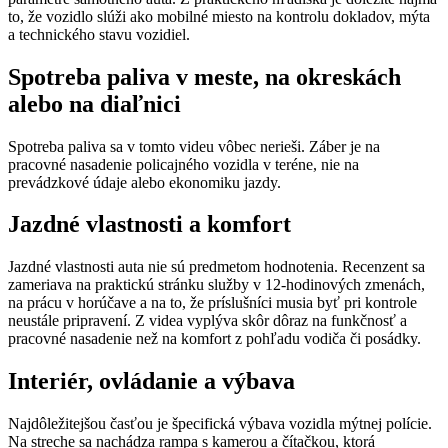
to, že vozidlo slúži ako mobilné miesto na kontrolu dokladov, mýta
a technického stavu vozidiel.
Spotreba paliva v meste, na okreskách
alebo na diaľnici
Spotreba paliva sa v tomto videu vôbec nerieši. Záber je na
pracovné nasadenie policajného vozidla v teréne, nie na
prevádzkové údaje alebo ekonomiku jazdy.
Jazdné vlastnosti a komfort
Jazdné vlastnosti auta nie sú predmetom hodnotenia. Recenzent sa
zameriava na praktickú stránku služby v 12-hodinových zmenách,
na prácu v horúčave a na to, že príslušníci musia byť pri kontrole
neustále pripravení. Z videa vyplýva skôr dôraz na funkčnosť a
pracovné nasadenie než na komfort z pohľadu vodiča či posádky.
Interiér, ovládanie a výbava
Najdôležitejšou časťou je špecifická výbava vozidla mýtnej polície.
Na streche sa nachádza rampa s kamerou a čítačkou, ktorá