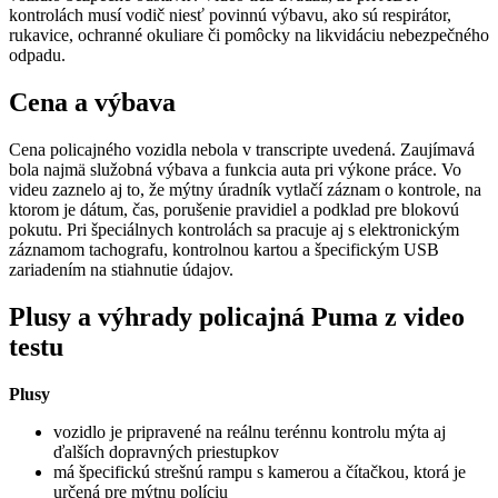
kontrolách musí vodič niesť povinnú výbavu, ako sú respirátor,
rukavice, ochranné okuliare či pomôcky na likvidáciu nebezpečného
odpadu.
Cena a výbava
Cena policajného vozidla nebola v transcripte uvedená. Zaujímavá
bola najmä služobná výbava a funkcia auta pri výkone práce. Vo
videu zaznelo aj to, že mýtny úradník vytlačí záznam o kontrole, na
ktorom je dátum, čas, porušenie pravidiel a podklad pre blokovú
pokutu. Pri špeciálnych kontrolách sa pracuje aj s elektronickým
záznamom tachografu, kontrolnou kartou a špecifickým USB
zariadením na stiahnutie údajov.
Plusy a výhrady policajná Puma z video
testu
Plusy
vozidlo je pripravené na reálnu terénnu kontrolu mýta aj
ďalších dopravných priestupkov
má špecifickú strešnú rampu s kamerou a čítačkou, ktorá je
určená pre mýtnu políciu