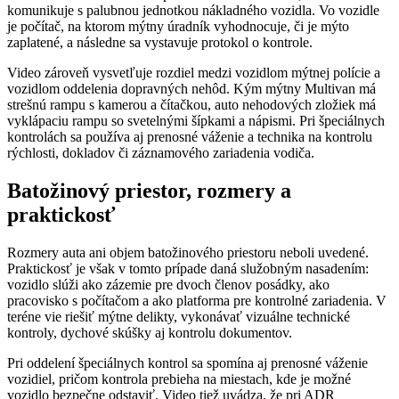
komunikuje s palubnou jednotkou nákladného vozidla. Vo vozidle
je počítač, na ktorom mýtny úradník vyhodnocuje, či je mýto
zaplatené, a následne sa vystavuje protokol o kontrole.
Video zároveň vysvetľuje rozdiel medzi vozidlom mýtnej polície a
vozidlom oddelenia dopravných nehôd. Kým mýtny Multivan má
strešnú rampu s kamerou a čítačkou, auto nehodových zložiek má
vyklápaciu rampu so svetelnými šípkami a nápismi. Pri špeciálnych
kontrolách sa používa aj prenosné váženie a technika na kontrolu
rýchlosti, dokladov či záznamového zariadenia vodiča.
Batožinový priestor, rozmery a
praktickosť
Rozmery auta ani objem batožinového priestoru neboli uvedené.
Praktickosť je však v tomto prípade daná služobným nasadením:
vozidlo slúži ako zázemie pre dvoch členov posádky, ako
pracovisko s počítačom a ako platforma pre kontrolné zariadenia. V
teréne vie riešiť mýtne delikty, vykonávať vizuálne technické
kontroly, dychové skúšky aj kontrolu dokumentov.
Pri oddelení špeciálnych kontrol sa spomína aj prenosné váženie
vozidiel, pričom kontrola prebieha na miestach, kde je možné
vozidlo bezpečne odstaviť. Video tiež uvádza, že pri ADR