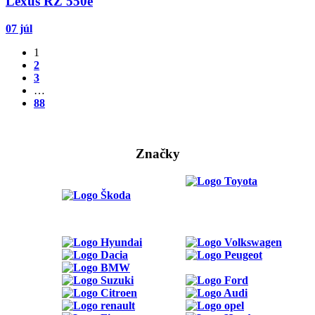
Lexus RZ 550e
07 júl
1
2
3
…
88
Značky