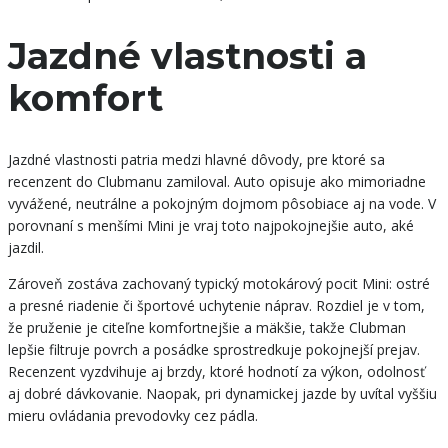
Jazdné vlastnosti a
komfort
Jazdné vlastnosti patria medzi hlavné dôvody, pre ktoré sa
recenzent do Clubmanu zamiloval. Auto opisuje ako mimoriadne
vyvážené, neutrálne a pokojným dojmom pôsobiace aj na vode. V
porovnaní s menšími Mini je vraj toto najpokojnejšie auto, aké
jazdil.
Zároveň zostáva zachovaný typický motokárový pocit Mini: ostré
a presné riadenie či športové uchytenie náprav. Rozdiel je v tom,
že pruženie je citeľne komfortnejšie a mäkšie, takže Clubman
lepšie filtruje povrch a posádke sprostredkuje pokojnejší prejav.
Recenzent vyzdvihuje aj brzdy, ktoré hodnotí za výkon, odolnosť
aj dobré dávkovanie. Naopak, pri dynamickej jazde by uvítal vyššiu
mieru ovládania prevodovky cez pádla.