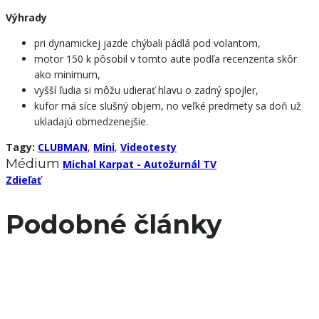
Výhrady
pri dynamickej jazde chýbali pádlá pod volantom,
motor 150 k pôsobil v tomto aute podľa recenzenta skôr
ako minimum,
vyšší ľudia si môžu udierať hlavu o zadný spojler,
kufor má síce slušný objem, no veľké predmety sa doň už
ukladajú obmedzenejšie.
Tagy:
CLUBMAN
,
Mini
,
Videotesty
Médium
Michal Karpat - Autožurnál TV
Zdieľať
Podobné články