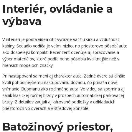
Interiér, ovládanie a
výbava
V interiéri je podľa videa cítiť výrazne väčšiu šírku a vzdušnosť
kabíny. Sedadlo vodiča je veľmi nízko, no priestorovo pôsobí auto
ako dospelejší kompakt. Recenzent oceňuje aj spracovanie a
výber materiálov, ktoré podľa neho pôsobia kvalitnejšie než v
menších modeloch značky.
Pri nastupovaní sa mení aj charakter auta. Zadné dvere sú dlhšie
kvôli pohodlnejšiemu nastupovaniu dozadu, čo prináša nové
vnímanie Clubmanu ako rodinného auta. Vo videu sa spomína aj
zánik klasickej ručnej brzdy v prospech automatickej parkovacej
brzdy. Z detailov zaujali aj kárované podložky v odkladacích
priestoroch vo dverách a v stredovej konzole.
Batožinový priestor,