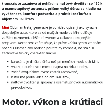
transcripte zaznieva aj pohľad na naftový dvojliter so 150 k
a osemstupňový automat, pričom veľký dôraz sa kladie na
vyváženosť, komfort podvozka a praktickosť kufra s
objemom 360 litrov.
Mini
Clubman tretej generácie je vo videu opísaný ako výrazne
dospelejšie auto, ktoré sa od malých modelov Mini odlišuje
väčšími rozmermi, dlhším rázvorom a celkovo pokojnejším
prejavom. Recenzent zdôrazňuje, že práve vďaka týmto zmenám
pôsobí Clubman ako rodinne použiteľný kompakt, no stále si
zachováva typický charakter značky.
karoséria je dlhšia a širšia než pri menších modeloch Mini,
vnútri je citeľne viac miesta najmä na šírku a nohy,
zadné dvojkrídlové dvere zostali zachované,
kufor má podľa videa objem 360 litrov,
naftový dvojliter je spojený s osemstupňovou automatickou
prevodovkou.
Motor, výkon a krútiaci