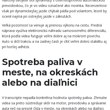
Naftový dvojliter bol spriahnutý s osemstupňovou automatickou
prevodovkou, čo je vo videu označené ako novinka. Recenzentovi
však pri dynamickejšej jazde chýbali pádla pod volantom, ktoré by
ocenil najmä pri ostrejšej jazde v zákrutách.
Veľká pozornosť sa venuje aj prenosu výkonu na cestu. Predná
náprava využíva elektronickú náhradu samosvorného diferenciálu,
ktorá podľa videa funguje veľmi dobre aj na mokrom povrchu.
Auto si drží trakciu a na zadnej časti je cítiť veľmi dobrú stabilitu aj
pri horšej adhézii.
Spotreba paliva v
meste, na okreskách
alebo na diaľnici
V transcripte nepadla konkrétna hodnota spotreby paliva. Zhrnutie
videa sa preto sústreďuje skôr na motor, prevodovku a správanie
auta než na presné čísla v meste, na okreskách alebo na diaľnici.