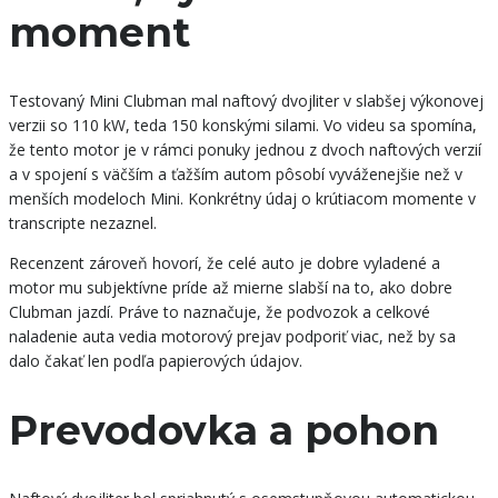
moment
Testovaný Mini Clubman mal naftový dvojliter v slabšej výkonovej
verzii so 110 kW, teda 150 konskými silami. Vo videu sa spomína,
že tento motor je v rámci ponuky jednou z dvoch naftových verzií
a v spojení s väčším a ťažším autom pôsobí vyváženejšie než v
menších modeloch Mini. Konkrétny údaj o krútiacom momente v
transcripte nezaznel.
Recenzent zároveň hovorí, že celé auto je dobre vyladené a
motor mu subjektívne príde až mierne slabší na to, ako dobre
Clubman jazdí. Práve to naznačuje, že podvozok a celkové
naladenie auta vedia motorový prejav podporiť viac, než by sa
dalo čakať len podľa papierových údajov.
Prevodovka a pohon