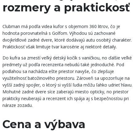
rozmery a praktickosť
Clubman má podľa videa kufor s objemom 360 litrov, čo je
hodnota porovnateľná s Golfom. Výhodou sú zachované
dvojkrídlové zadné dvere, ktoré dodávajú autu osobitý charakter.
Praktickosť však limituje tvar karosérie aj niektoré detaily.
Do kufra sa zmestí veľký detský kočík s vaničkou, no ďalšie veľké
predmety už podľa recenzenta nebudú také jednoduché. Pod
podlahou sa nachádza ešte priestor navyše, čo zlepšuje
využiteľnosť batožinového priestoru. Zároveň sa upozorňuje na
vyšší zadný spojler, o ktorý si vyšší ľudia môžu ľahko udrieť hlavu.
Mohutné zadné dvere síce zaberajú miesto opticky, no priestor
prakticky neuberajú a recenzent ich spája aj s bezpečnosťou pri
náraze zozadu.
Cena a výbava