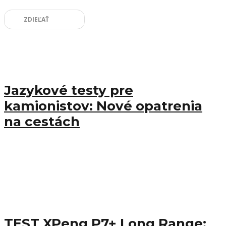
ZDIEĽAŤ
Jazykové testy pre
kamionistov: Nové opatrenia
na cestách
TEST XPeng P7+ Long Range: