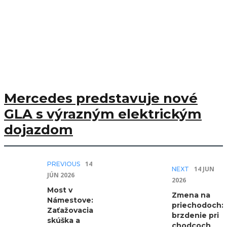
Mercedes predstavuje nové
GLA s výrazným elektrickým
dojazdom
14
PREVIOUS
14 JÚN
NEXT
JÚN 2026
2026
Most v
Zmena na
Námestove:
priechodoch:
Zaťažovacia
brzdenie pri
skúška a
chodcoch