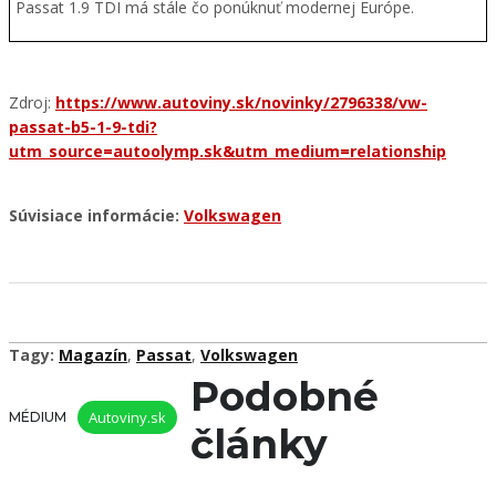
Passat 1.9 TDI má stále čo ponúknuť modernej Európe.
Zdroj:
https://www.autoviny.sk/novinky/2796338/vw-
passat-b5-1-9-tdi?
utm_source=autoolymp.sk&utm_medium=relationship
Súvisiace informácie:
Volkswagen
Tagy:
Magazín
,
Passat
,
Volkswagen
Podobné
Autoviny.sk
MÉDIUM
články