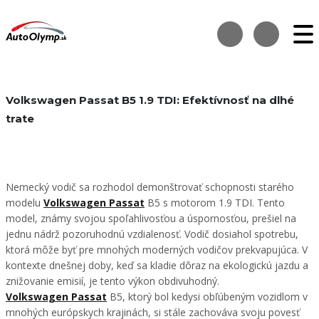
Volkswagen Passat B5 1.9 TDI: Efektívnosť na dlhé
trate
Nemecký vodič sa rozhodol demonštrovať schopnosti starého
modelu
Volkswagen Passat
B5 s motorom 1.9 TDI. Tento
model, známy svojou spoľahlivosťou a úspornosťou, prešiel na
jednu nádrž pozoruhodnú vzdialenosť. Vodič dosiahol spotrebu,
ktorá môže byť pre mnohých moderných vodičov prekvapujúca. V
kontexte dnešnej doby, keď sa kladie dôraz na ekologickú jazdu a
znižovanie emisií, je tento výkon obdivuhodný.
Volkswagen Passat
B5, ktorý bol kedysi obľúbeným vozidlom v
mnohých európskych krajinách, si stále zachováva svoju povesť