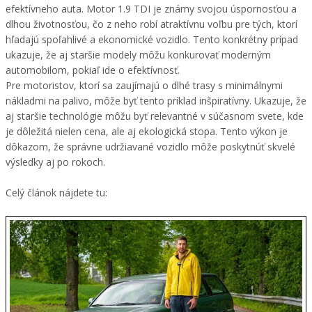
efektívneho auta. Motor 1.9 TDI je známy svojou úspornosťou a
dlhou životnosťou, čo z neho robí atraktívnu voľbu pre tých, ktorí
hľadajú spoľahlivé a ekonomické vozidlo. Tento konkrétny prípad
ukazuje, že aj staršie modely môžu konkurovať moderným
automobilom, pokiaľ ide o efektívnosť.
Pre motoristov, ktorí sa zaujímajú o dlhé trasy s minimálnymi
nákladmi na palivo, môže byť tento príklad inšpiratívny. Ukazuje, že
aj staršie technológie môžu byť relevantné v súčasnom svete, kde
je dôležitá nielen cena, ale aj ekologická stopa. Tento výkon je
dôkazom, že správne udržiavané vozidlo môže poskytnúť skvelé
výsledky aj po rokoch.
Celý článok nájdete tu: