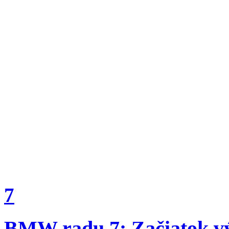
7
BMW radu 7: Začiatok vý