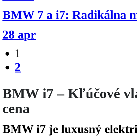
BMW 7 a i7: Radikálna m
28 apr
1
2
BMW i7 – Kľúčové vlas
cena
BMW i7 je luxusný elektri