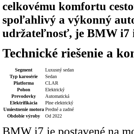
celkovému komfortu cestov
spoľahlivý a výkonný aut
udržateľnosť, je BMW i7 
Technické riešenie a 
Segment
Luxusný sedan
Typ karosérie
Sedan
Platforma
CLAR
Pohon
Elektrický
Prevodovky
Automatická
Elektrifikácia
Plne elektrický
Umiestnenie motora
Predné a zadné
Obdobie výroby
Od 2022
BMW i7 je postavené na mo