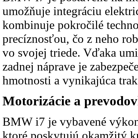
umožňuje integráciu elektr
kombinuje pokročilé techno
precíznosťou, čo z neho rob
vo svojej triede. Vďaka um
zadnej náprave je zabezpeč
hmotnosti a vynikajúca trak
Motorizácie a prevod
BMW i7 je vybavené výkon
ktoré poskytujú okamžitý k