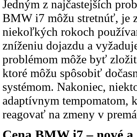
Jedným z najčastejších prob
BMW i7 môžu stretnúť, je z
niekoľkých rokoch používan
zníženiu dojazdu a vyžaduj
problémom môže byť zložito
ktoré môžu spôsobiť dočasn
systémom. Nakoniec, niektor
adaptívnym tempomatom, k
reagovať na zmeny v premá
Cena BMW i7 – nové a 