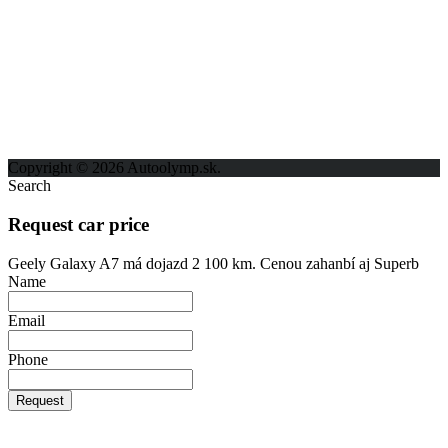
ODKAZY
Možnosti reklamy
Kontakt
Ochrana osobných údajov
Copyright © 2026 Autoolymp.sk.
Search
Request car price
Geely Galaxy A7 má dojazd 2 100 km. Cenou zahanbí aj Superb
Name
Email
Phone
Request