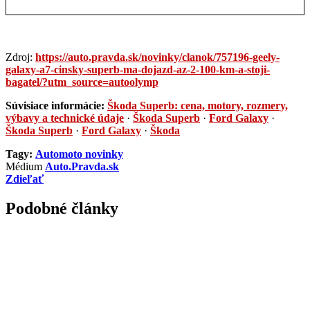
Zdroj:
https://auto.pravda.sk/novinky/clanok/757196-geely-
galaxy-a7-cinsky-superb-ma-dojazd-az-2-100-km-a-stoji-
bagatel/?utm_source=autoolymp
Súvisiace informácie:
Škoda Superb: cena, motory, rozmery,
výbavy a technické údaje
·
Škoda Superb
·
Ford Galaxy
·
Škoda Superb
·
Ford Galaxy
·
Škoda
Tagy:
Automoto novinky
Médium
Auto.Pravda.sk
Zdieľať
Podobné články