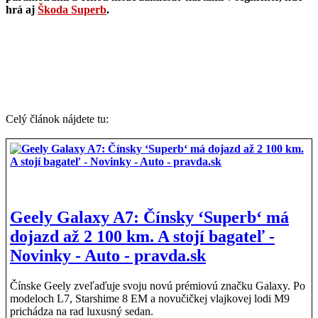
hrá aj
Škoda Superb
.
Celý článok nájdete tu:
Geely Galaxy A7: Čínsky ‘Superb‘ má
dojazd až 2 100 km. A stojí bagateľ -
Novinky - Auto - pravda.sk
Čínske Geely zveľaďuje svoju novú prémiovú značku Galaxy. Po
modeloch L7, Starshime 8 EM a novučičkej vlajkovej lodi M9
prichádza na rad luxusný sedan.